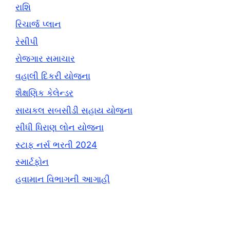
રાશિ
રિચાર્જ પ્લાન
રેસીપી
રોજગાર સમાચાર
વહાલી દિકરી યોજના
શૈક્ષણિક કેલેન્ડર
સાયકલ સબસીડી સહાય યોજના
સીધી ધિરાણ લોન યોજના
સ્ટાફ નર્સ ભરતી 2024
સ્માર્ટફોન
હવામાન વિભાગની આગાહી