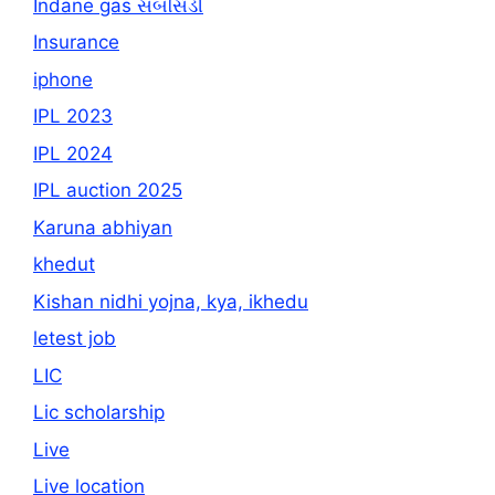
Indane gas સબસિડી
Insurance
iphone
IPL 2023
IPL 2024
IPL auction 2025
Karuna abhiyan
khedut
Kishan nidhi yojna, kya, ikhedu
letest job
LIC
Lic scholarship
Live
Live location