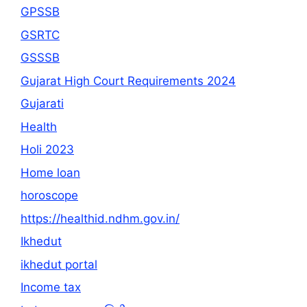
GPSSB
GSRTC
GSSSB
Gujarat High Court Requirements 2024
Gujarati
Health
Holi 2023
Home loan
horoscope
https://healthid.ndhm.gov.in/
Ikhedut
ikhedut portal
Income tax