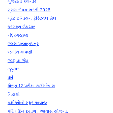
ગુજરાતી કેલેન્ડર
ગ્રામ સેવક ભરતી 2026
ગ્રેટ ઇન્ડિયન ફેસ્ટિવલ સેલ
ઘરગથ્થુ ઉપચાર
ચંદ્રગ્રહણ
જન્મ પ્રમાણપત્ર
જમીન માપણી
જાણવા જેવું
ટહુકાર
ધર્મ
ધોરણ 12 પરીક્ષા ટાઈમટેબલ
નિયમો
પક્ષીઓનો મધુર અવાજ
પંડિત દિન દયાળ , આવાસ યોજના,