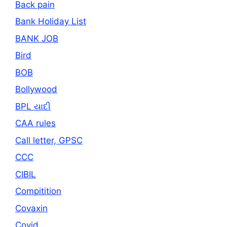
Back pain
Bank Holiday List
BANK JOB
Bird
BOB
Bollywood
BPL યાદી
CAA rules
Call letter, GPSC
CCC
CIBIL
Compitition
Covaxin
Covid