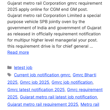
Gujarat metro rail Corporation gmrc requirement
2025 apply online for CGM end GM post.
Gujarat metro rail Corporation Limited a special
purpose vehicle SPB jointly oven by the
government of India and government of Gujarat
as released in officially requirement notification
for multipur higher level managerial your post.
this requirement drive is for chief general …
Read more
Categories
letest job
Tags
Current job notification gmrc
,
Gmrc Bharti
2025
,
Gmrc job 2025
,
Gmrc job notification
,
Gmrc latest notification 2025
,
Gmrc requirement
2025
,
Gujarat metro rail latest job notification
,
Gujarat metro rail requirement 2025
,
Metro rail