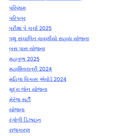
પરિણામ
પરિપત્ર
પરીક્ષા પે ચર્ચા 2025
પશુ સંચાલિત વાવણીયો સહાય યોજના
બસ પાસ યોજના
મહાકુંભ 2025
મહાશિવરાત્રી 2024
મહિલા વિકાસ એવોર્ડ 2024
મુદ્રા લોન યોજના
મેરેજ સર્ટી
યોજના
રંગોળી ડિઝાઇન
રાજકારણ