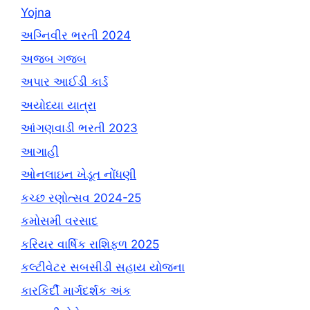
Yojna
અગ્નિવીર ભરતી 2024
અજબ ગજબ
અપાર આઈડી કાર્ડ
અયોધ્યા યાત્રા
આંગણવાડી ભરતી 2023
આગાહી
ઓનલાઇન ખેડૂત નોંધણી
કચ્છ રણોત્સવ 2024-25
કમોસમી વરસાદ
કરિયર વાર્ષિક રાશિફળ 2025
કલ્ટીવેટર સબસીડી સહાય યોજના
કારકિર્દી માર્ગદર્શક અંક