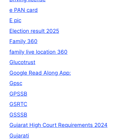
e PAN card
E pic
Election result 2025
Family 360
family live location 360
Glucotrust
Google Read Along App:
Gpsc
GPSSB
GSRTC
GSSSB
Gujarat High Court Requirements 2024
Gujarati