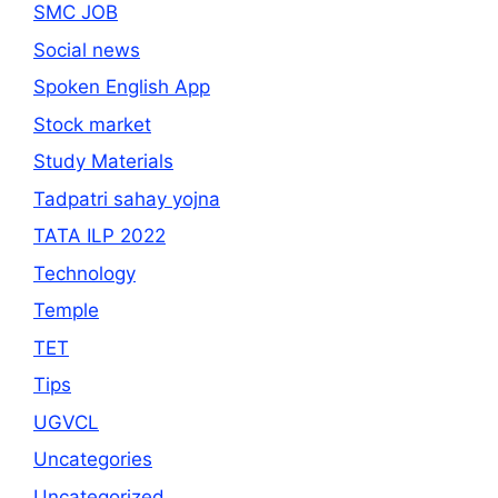
SMC JOB
Social news
Spoken English App
Stock market
Study Materials
Tadpatri sahay yojna
TATA ILP 2022
Technology
Temple
TET
Tips
UGVCL
Uncategories
Uncategorized