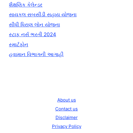
શૈક્ષણિક કેલેન્ડર
સાયકલ સબસીડી સહાય યોજના
સીધી ધિરાણ લોન યોજના
સ્ટાફ નર્સ ભરતી 2024
સ્માર્ટફોન
હવામાન વિભાગની આગાહી
About us
Contact us
Disclaimer
Privacy Policy