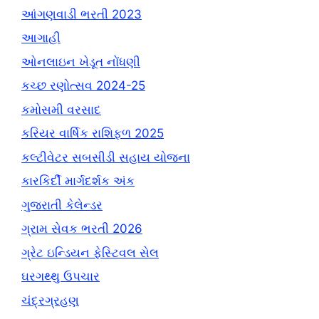
આંગણવાડી ભરતી 2023
આગાહી
ઓનલાઇન ખેડૂત નોંધણી
કચ્છ રણોત્સવ 2024-25
કમોસમી વરસાદ
કરિયર વાર્ષિક રાશિફળ 2025
કલ્ટીવેટર સબસીડી સહાય યોજના
કારકિર્દી માર્ગદર્શક અંક
ગુજરાતી કેલેન્ડર
ગ્રામ સેવક ભરતી 2026
ગ્રેટ ઇન્ડિયન ફેસ્ટિવલ સેલ
ઘરગથ્થુ ઉપચાર
ચંદ્રગ્રહણ