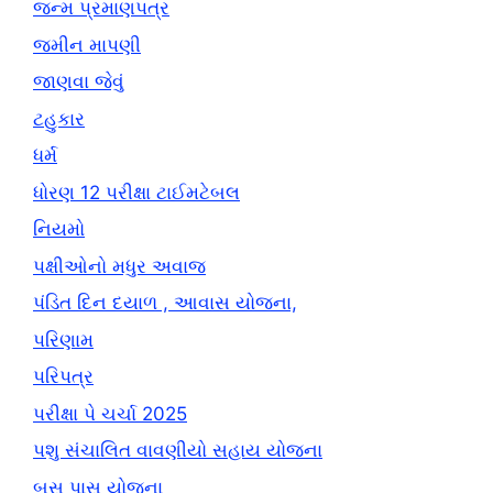
જન્મ પ્રમાણપત્ર
જમીન માપણી
જાણવા જેવું
ટહુકાર
ધર્મ
ધોરણ 12 પરીક્ષા ટાઈમટેબલ
નિયમો
પક્ષીઓનો મધુર અવાજ
પંડિત દિન દયાળ , આવાસ યોજના,
પરિણામ
પરિપત્ર
પરીક્ષા પે ચર્ચા 2025
પશુ સંચાલિત વાવણીયો સહાય યોજના
બસ પાસ યોજના