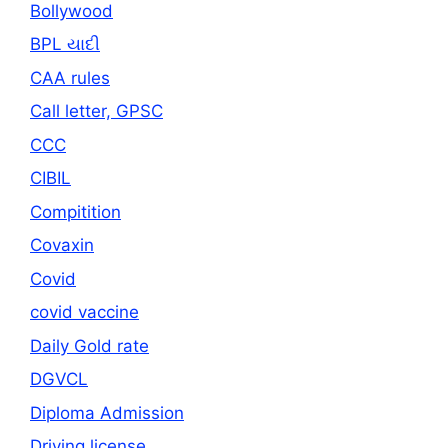
Bollywood
BPL યાદી
CAA rules
Call letter, GPSC
CCC
CIBIL
Compitition
Covaxin
Covid
covid vaccine
Daily Gold rate
DGVCL
Diploma Admission
Driving license