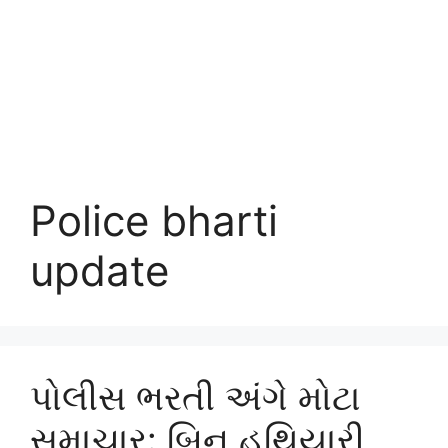
Police bharti
update
પોલીસ ભરતી અંગે મોટા
સમાચાર: બિન હથિયારી