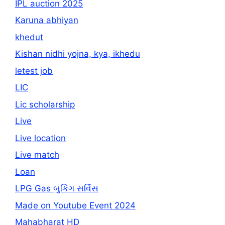
IPL auction 2025
Karuna abhiyan
khedut
Kishan nidhi yojna, kya, ikhedu
letest job
LIC
Lic scholarship
Live
Live location
Live match
Loan
LPG Gas બુકિંગ સર્વિસ
Made on Youtube Event 2024
Mahabharat HD