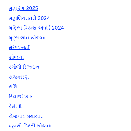
મહાકુંભ 2025
મહાશિવરાત્રી 2024
મહિલા વિકાસ એવોર્ડ 2024
મુદ્રા લોન યોજના
મેરેજ સર્ટી
યોજના
રંગોળી ડિઝાઇન
રાજકારણ
રાશિ
રિચાર્જ પ્લાન
રેસીપી
રોજગાર સમાચાર
વહાલી દિકરી યોજના