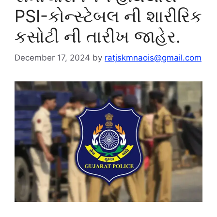
PSI-કોન્સ્ટેબલ ની શારીરિક
કસોટી ની તારીખ જાહેર.
December 17, 2024
by
ratjskmnaois@gmail.com