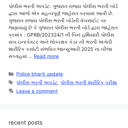
પોલીસ ભરતી અપડેટ: ગુજરાત રાજ્ય પોલીસ ભરતી બોર્ડ
દ્વારા આજે એક મહત્વપૂર્ણ જાહેરાત કરવામાં આવી છે.
ગુજરાત રાજ્ય પોલીસ ભરતી બોર્ડની વેબસાઈટ પર
જણાવાયું છે કે ગુજરાત પોલીસ ભરતી બોર્ડ દ્વારા જાહેરાત
ક્રમાંક : GPRB/202324/1 ની બિન હથિયારી પોલીસ
સબ ઇન્સ્પેક્ટર અને લોકરક્ષક કેડર ની ભરતી અંગેની
શારીરિક કસોટી સંભવિત જાન્યુઆરી 2025 ના બીજા
સપ્તાહમાં …
Read more
Categories
Police bharti update
Tags
પોલીસ ભરતી અપડેટ
,
પોલીસ ભરતી શારીરિક પરીક્ષા
Leave a comment
recent posts