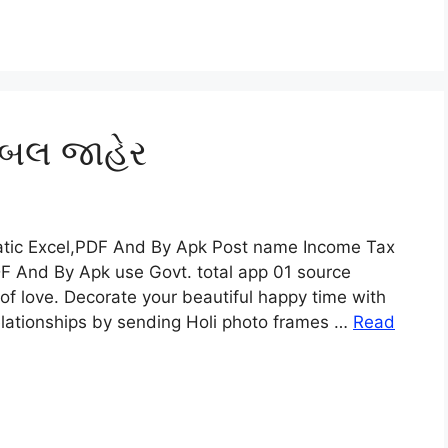
મટેબલ જાહેર
atic Excel,PDF And By Apk Post name Income Tax
F And By Apk use Govt. total app 01 source
 of love. Decorate your beautiful happy time with
relationships by sending Holi photo frames …
Read