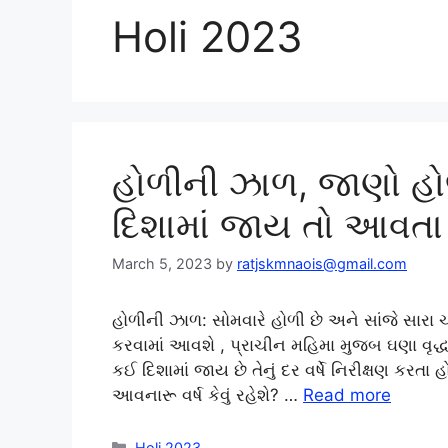
Holi 2023
હોળીની ઝાળ, જાણો હ
દિશામાં જાય તો આવતા વર્
March 5, 2023
by
ratjskmnaois@gmail.com
હોળીની ઝાળ: સોમવારે હોળી છે અને સાંજે સારા 
કરવામાં આવશે , પ્રાચીન મહિમા મુજબ ઘણા વૃદ
કઈ દિશામાં જાય છે તેનું દર વર્ષે નિરીક્ષણ કર
આવનારૂ વર્ષ કેવું રહેશે? …
Read more
Categories
Holi 2023