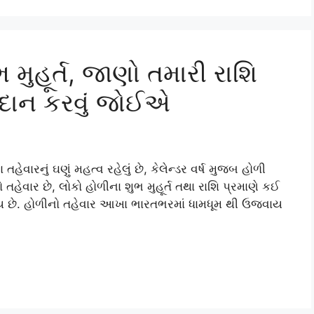
 મુહૂર્ત, જાણો તમારી રાશિ
 દાન કરવું જોઈએ
 તહેવારનું ઘણું મહત્વ રહેલું છે, કેલેન્ડર વર્ષ મુજબ હોળી
તહેવાર છે, લોકો હોળીના શુભ મુહૂર્ત તથા રાશિ પ્રમાણે કઈ
ોય છે. હોળીનો તહેવાર આખા ભારતભરમાં ધામધૂમ થી ઉજવાય