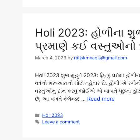
Holi 2023: હોળીના શુભ
પ્રમાણે કઈ વસ્તુઓનો
March 4, 2023
by
ratjskmnaois@gmail.com
Holi 2023 શુભ મુહૂર્ત 2023: હિન્દુ ધર્મમાં હોળીના
વર્ષનો શરૂઆતનો મોટો તહેવાર છે. હોળી એ રંગોનો 
વસ્તુઓનું દાન કરવું જોઈએ એ બાબતે પૂછતા હ
છે, આ વખતે કેલેન્ડર …
Read more
Categories
Holi 2023
Leave a comment