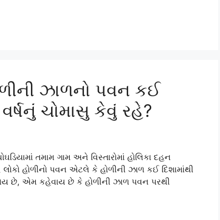
ોળીની ઝાળનો પવન કઈ
ષનું ચોમાસુ કેવું રહે?
ચોઘડિયામાં તમામ ગામ અને વિસ્તારોમાં હોલિકા દહન
્ધ લોકો હોળીનો પવન એટલે કે હોળીની ઝાળ કઈ દિશામાંથી
તા હોય છે, એમ કહેવાય છે કે હોળીની ઝાળ પવન પરથી