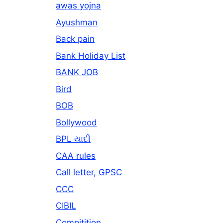
awas yojna
Ayushman
Back pain
Bank Holiday List
BANK JOB
Bird
BOB
Bollywood
BPL યાદી
CAA rules
Call letter, GPSC
CCC
CIBIL
Compitition