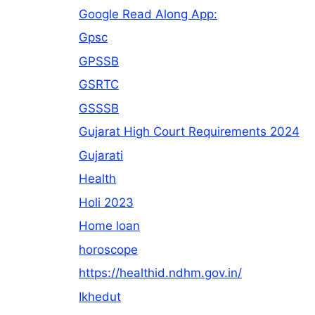
Google Read Along App:
Gpsc
GPSSB
GSRTC
GSSSB
Gujarat High Court Requirements 2024
Gujarati
Health
Holi 2023
Home loan
horoscope
https://healthid.ndhm.gov.in/
Ikhedut