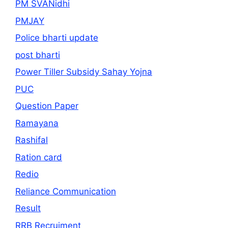
PM SVANidhi
PMJAY
Police bharti update
post bharti
Power Tiller Subsidy Sahay Yojna
PUC
Question Paper
Ramayana
Rashifal
Ration card
Redio
Reliance Communication
Result
RRB Recruiment