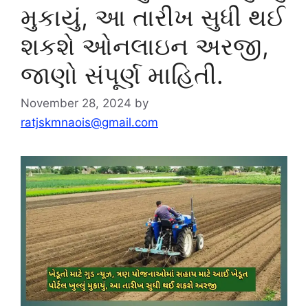
મુકાયું, આ તારીખ સુધી થઈ
શકશે ઓનલાઇન અરજી,
જાણો સંપૂર્ણ માહિતી.
November 28, 2024
by
ratjskmnaois@gmail.com