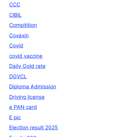
CCC
CIBIL
Compitition
Covaxin
Covid
covid vaccine
Daily Gold rate
DGVCL
Diploma Admission
Driving license
e PAN card
E pic
Election result 2025