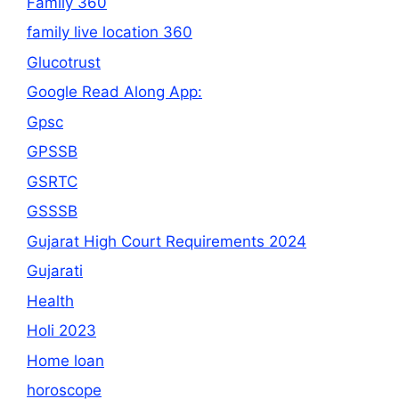
Family 360
family live location 360
Glucotrust
Google Read Along App:
Gpsc
GPSSB
GSRTC
GSSSB
Gujarat High Court Requirements 2024
Gujarati
Health
Holi 2023
Home loan
horoscope