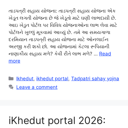
તાડપત્રી સહાય યોજના: તાડપત્રી સહાય યોજના એક
ખેડૂત લગતી યોજના છે જે ખેડૂતો માટે ઘણી લાભદાયી છે.
આઇ ખેડુત પોર્ટલ પર વિવિધ યોજનાઓના લાભ લેવા માટે
પોર્ટલને ખુલ્લું મૂકવામાં આવ્યું છે. તમે આ સમયગાળા
દરમિયાન તાડપત્રી સહાય યોજના માટે ઓનલાઈન
અરજી કરી શકો છો. આ યોજનામાં કેટલા રૂપિયાની
નાણાકીય સહાય મળે? કેવી રીતે લાભ મળે? …
Read
more
Categories
Ikhedut
,
ikhedut portal
,
Tadpatri sahay yojna
Leave a comment
iKhedut portal 2026: