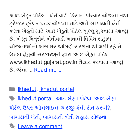
આઇ ખેડૂત પોર્ટલ : ખેતીવાડી કિસાન પરિવાર યોજના તથા
ટ્રેક્ટર ટ્રેલર ઘટક યોજના માટે અને બાગાયતી ખેતી
કરતા ખેડૂતો માટે આઇ ખેડુતો પોર્ટલ ખુલ્લું મુકવામાં આવ્યું
છે. ખેડૂત મિત્રોને ખેતીવાડી ખાતાની વિવિધ સહાય
યોજનાઓનો લાભ ઘર આંગણે સરળતા થી મળી રહે તે
ઉમદા હેતુથી સરકારશ્રી દ્વારા આઇ ખેડુત પોર્ટલ
www.ikhedut.gujarat.gov.in તૈયાર કરવામાં આવ્યું
છે. જેના …
Read more
Categories
Ikhedut
,
ikhedut portal
Tags
ikhedut portal
,
આઇ ખેડુત પોર્ટલ
,
આઇ ખેડૂત
પોર્ટલ ઉપર ઓનલાઈન અરજી કેવી રીતે કરવી?
,
બાગાયતી ખેતી
,
બાગાયતી ખેતી સહાય યોજના
Leave a comment