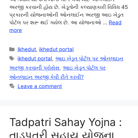
અરજી કરવાની હોય છે. ખેડૂતોની કલ્યાણકારી વિવિધ 45
પ્રકારની યોજનાઓની ઓનલાઈન અરજી આઇ ખેડુત
પોર્ટલ પર શરૂ થઈ ગયેલ છે. આ યોજનાઓ …
Read
more
Categories
Ikhedut
,
ikhedut portal
Tags
ikhedut portal
,
આઇ ખેડુત પોર્ટલ પર ઓનલાઇન
અરજી કરવાની પ્રોસેસ
,
આઇ ખેડૂત પોર્ટલ પર
ઓનલાઇન અરજી કેવી રીતે કરવી?
Leave a comment
Tadpatri Sahay Yojna :
તાડપત્રી સહાય યોજના