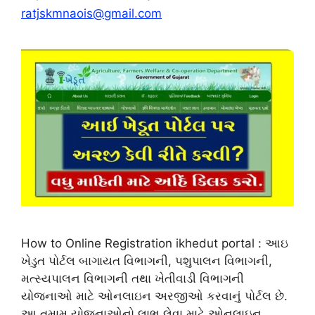
ratjskmnaois@gmail.com
How to Online Registration ikhedut portal : આઇ
ખેડુત પોર્ટલ બાગાયત વિભાગની, પશુપાલન વિભાગની,
મત્સ્યપાલન વિભાગની તથા ખેતીવાડી વિભાગની
યોજનાઓ માટે ઓનલાઇન અરજીઓ કરવાનું પોર્ટલ છે.
આ તમામ યોજનાઓનો લાભ લેવા માટે ઓનલાઇન