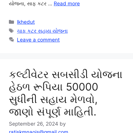
યોજના, સાફ કટર …
Read more
Categories
Ikhedut
Tags
ચાફ કટર સહાય યોજના
Leave a comment
કલ્ટીવેટર સબસીડી યોજના
હેઠળ રૂપિયા 50000
સુધીની સહાય મેળવો,
જાણો સંપૂર્ણ માહિતી.
September 26, 2024
by
ratjskmnaois@gmail.com