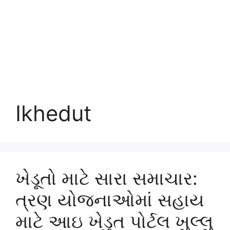
Ikhedut
ખેડૂતો માટે સારા સમાચાર:
ત્રણ યોજનાઓમાં સહાય
માટે આઇ ખેડુત પોર્ટલ ખુલ્લુ