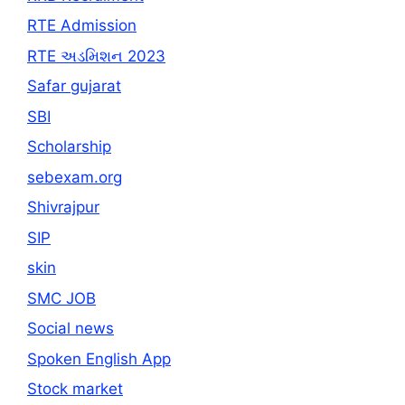
RTE Admission
RTE અડમિશન 2023
Safar gujarat
SBI
Scholarship
sebexam.org
Shivrajpur
SIP
skin
SMC JOB
Social news
Spoken English App
Stock market