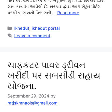
વાત કરી રહ્યા છીએ કે જે ખેડૂતોના હિત માટે સરકાર દ્વારા
શરૂ કરવામાં આવેલી છે. સરકાર દ્વારા આઇ ખેડુત પોર્ટલ
પરથી બાગાયતી વિભાગની …
Read more
Categories
Ikhedut
,
ikhedut portal
Leave a comment
ચાફકટર પાવર ડ્રીવન
ખરીદી પર સબસીડી સહાય
યોજના.
September 29, 2024
by
ratjskmnaois@gmail.com