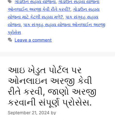
Tags
ગોડાઉન સહાય યોજના
,
ગોડાઉન સહાય યોજના
ઓનલાઈન અરજી કેવી રીતે કરવી?
,
ગોડાઉન સહાય
યોજના માટે કેટલી સહાય મળે?
,
પાક સંગ્રહ સહાય
યોજના
,
પાક સંગ્રહ સહાય યોજના ઓનલાઈન અરજી
પ્રોસેસ
Leave a comment
આઇ ખેડુત પોર્ટલ પર
ઓનલાઇન અરજી કેવી
રીતે કરવી, જાણો અરજી
કરવાની સંપૂર્ણ પ્રોસેસ.
September 21, 2024
by