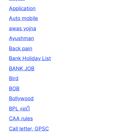
Application
Auto mobile
awas yojna
Ayushman
Back pain
Bank Holiday List
BANK JOB
Bird
BOB
Bollywood
BPL યાદી
CAA rules
Call letter, GPSC