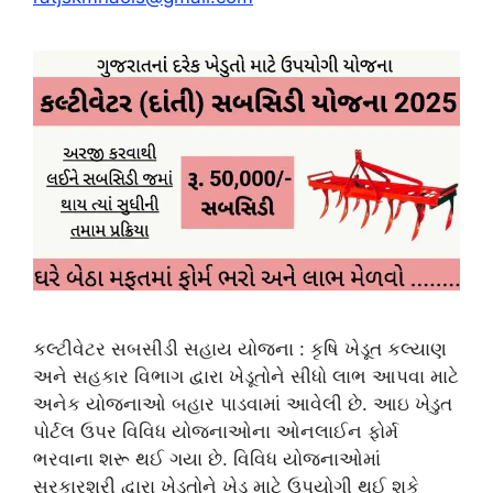
કલ્ટીવેટર સબસીડી સહાય યોજના : કૃષિ ખેડૂત કલ્યાણ
અને સહકાર વિભાગ દ્વારા ખેડૂતોને સીધો લાભ આપવા માટે
અનેક યોજનાઓ બહાર પાડવામાં આવેલી છે. આઇ ખેડુત
પોર્ટલ ઉપર વિવિધ યોજનાઓના ઓનલાઈન ફોર્મ
ભરવાના શરૂ થઈ ગયા છે. વિવિધ યોજનાઓમાં
સરકારશ્રી દ્વારા ખેડૂતોને ખેડ માટે ઉપયોગી થઈ શકે