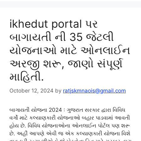
ikhedut portal પર
બાગાયતી ની 35 જેટલી
યોજનાઓ માટે ઓનલાઈન
અરજી શરૂ, જાણો સંપૂર્ણ
માહિતી.
October 12, 2024
by
ratjskmnaois@gmail.com
બાગાયતી યોજના 2024 : ગુજરાત સરકાર દ્વારા વિવિધ
વર્ગો માટે કલ્યાણકારી યોજનાઓ બહાર પાડવામાં આવતી
હોય છે. વિવિધ યોજનાઓના ઓનલાઈન પોર્ટલ પણ શરૂ
છે. અહીં આપણે એવી જ એક કલ્યાણકારી યોજના વિશે