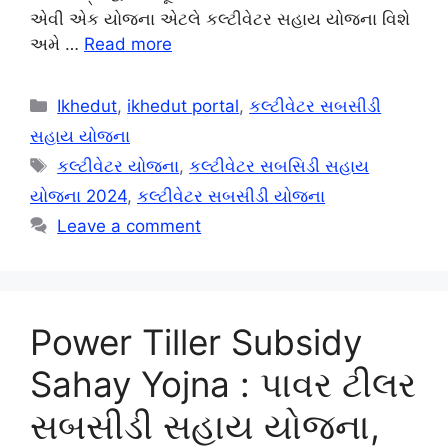
એવી એક યોજના એટલે કલ્ટીવેટર સહાય યોજના વિશે
અમે …
Read more
Categories
Ikhedut
,
ikhedut portal
,
કલ્ટીવેટર સબસીડી
સહાય યોજના
Tags
કલ્ટીવેટર યોજના
,
કલ્ટીવેટર સબસિડી સહાય
યોજના 2024
,
કલ્ટીવેટર સબસીડી યોજના
Leave a comment
Power Tiller Subsidy
Sahay Yojna : પાવર ટીલર
સબસીડી સહાય યોજના,