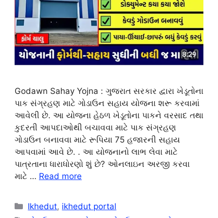
Godawn Sahay Yojna : ગુજરાત સરકાર દ્વારા ખેડૂતોના
પાક સંગ્રહણ માટે ગોડાઉન સહાય યોજના શરૂ કરવામાં
આવેલી છે. આ યોજના હેઠળ ખેડૂતોના પાકને વરસાદ તથા
કુદરતી આપદાઓથી બચાવવા માટે પાક સંગ્રહણ
ગોડાઉન બનાવવા માટે રૂપિયા 75 હજારની સહાય
આપવામાં આવે છે. . આ યોજનાનો લાભ લેવા માટે
પાત્રતાના ધારાધોરણો શું છે? ઓનલાઇન અરજી કરવા
માટે …
Read more
Categories
Ikhedut
,
ikhedut portal