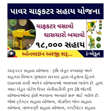
ચાફકટર સહાય યોજના : કૃષિ ખેડૂત કલ્યાણ અને
સહકાર વિભાગ ગુજરાત સરકાર દ્વારા ખેડૂતોના હિતને
ધ્યાનમાં રાખી અનેક યોજનાઓ અમલમાં લાવેલ છે. હાલ
આઇ ખેડુત પોર્ટલ ઉપર ખેતીવાડીની કુલ 28 જેટલી
યોજનાઓના ફોર્મ ભરવાના અત્યારે શરૂ થઈ ગયેલ છે.
જેમાં ટ્રેક્ટર સહાય યોજના, ગોડાઉન લોન સહાય
યોજના, તાલપત્રી સહાય યોજના, કલ્ટીવેટર સહાય