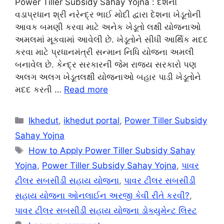
Power Tiller Subsidy Sahay Yojna : દેશના
વડાપ્રધાન શ્રી નરેન્દ્ર ભાઈ મોદી દ્વારા દેશના ખેડૂતોની
આવક બમણી કરવા માટે અનેક ખેડૂતો લક્ષી યોજનાઓ
અમલમાં મૂકવામાં આવેલી છે. ખેડૂતોને સીધી આર્થિક મદદ
કરવા માટે પ્રધાનમંત્રી સન્માન નિધિ યોજના અમલી
બનાવેલ છે. કેન્દ્ર સરકારની જેમ રાજ્ય સરકારો પણ
અલગ અલગ ખેડૂતલક્ષી યોજનાઓ બહાર પાડી ખેડૂતોને
મદદ કરતી …
Read more
Categories
Ikhedut
,
ikhedut portal
,
Power Tiller Subsidy
Sahay Yojna
Tags
How to Apply Power Tiller Subsidy Sahay
Yojna
,
Power Tiller Subsidy Sahay Yojna
,
પાવર
ટીલર સબસીડી સહાય યોજના
,
પાવર ટીલર સબસીડી
સહાય યોજના ઓનલાઈન અરજી કેવી રીતે કરવી?
,
પાવર ટીલર સબસીડી સહાય યોજના ડોક્યુમેન્ટ લિસ્ટ