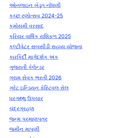
ઓનલાઇન ખેડૂત નોંધણી
કચ્છ રણોત્સવ 2024-25
કમોસમી વરસાદ
કરિયર વાર્ષિક રાશિફળ 2025
કલ્ટીવેટર સબસીડી સહાય યોજના
કારકિર્દી માર્ગદર્શક અંક
ગુજરાતી કેલેન્ડર
ગ્રામ સેવક ભરતી 2026
ગ્રેટ ઇન્ડિયન ફેસ્ટિવલ સેલ
ઘરગથ્થુ ઉપચાર
ચંદ્રગ્રહણ
જન્મ પ્રમાણપત્ર
જમીન માપણી