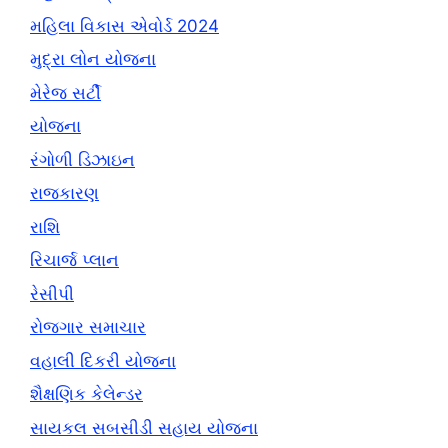
મહિલા વિકાસ એવોર્ડ 2024
મુદ્રા લોન યોજના
મેરેજ સર્ટી
યોજના
રંગોળી ડિઝાઇન
રાજકારણ
રાશિ
રિચાર્જ પ્લાન
રેસીપી
રોજગાર સમાચાર
વહાલી દિકરી યોજના
શૈક્ષણિક કેલેન્ડર
સાયકલ સબસીડી સહાય યોજના