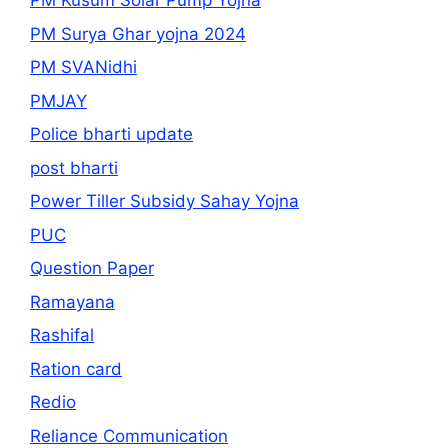
PM Kusum Solar Pump Yojna
PM Surya Ghar yojna 2024
PM SVANidhi
PMJAY
Police bharti update
post bharti
Power Tiller Subsidy Sahay Yojna
PUC
Question Paper
Ramayana
Rashifal
Ration card
Redio
Reliance Communication