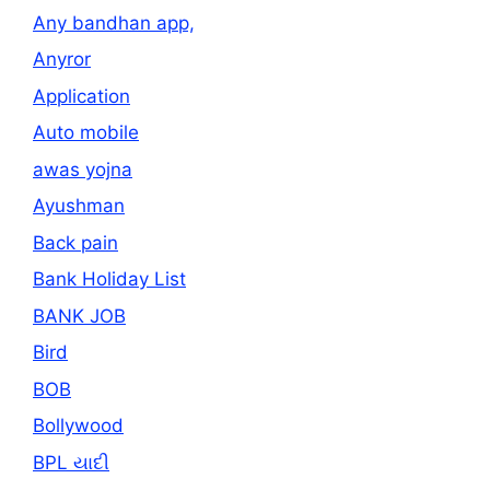
Any bandhan app,
Anyror
Application
Auto mobile
awas yojna
Ayushman
Back pain
Bank Holiday List
BANK JOB
Bird
BOB
Bollywood
BPL યાદી