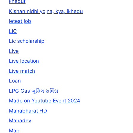
khedut
Kishan nidhi yojna, kya, ikhedu
letest job
LIC
Lic scholarship
Live
Live location
Live match
Loan
LPG Gas બુકિંગ સર્વિસ
Made on Youtube Event 2024
Mahabharat HD
Mahadev
Map