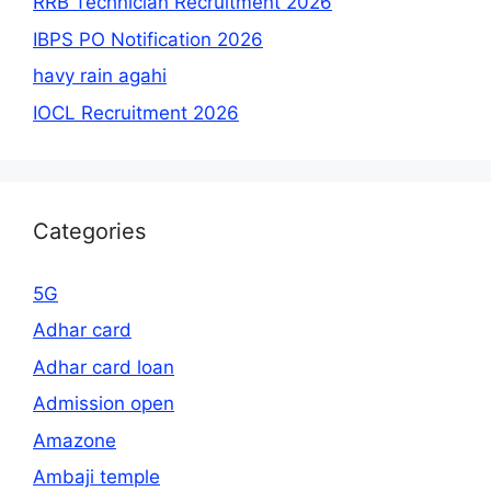
RRB Technician Recruitment 2026
IBPS PO Notification 2026
havy rain agahi
IOCL Recruitment 2026
Categories
5G
Adhar card
Adhar card loan
Admission open
Amazone
Ambaji temple