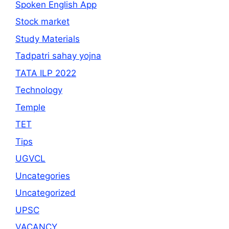
Spoken English App
Stock market
Study Materials
Tadpatri sahay yojna
TATA ILP 2022
Technology
Temple
TET
Tips
UGVCL
Uncategories
Uncategorized
UPSC
VACANCY