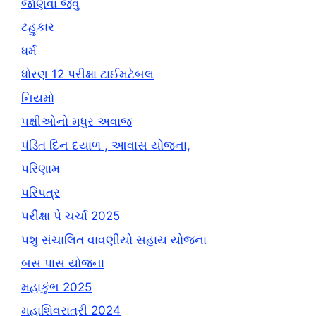
જાણવા જેવું
ટહુકાર
ધર્મ
ધોરણ 12 પરીક્ષા ટાઈમટેબલ
નિયમો
પક્ષીઓનો મધુર અવાજ
પંડિત દિન દયાળ , આવાસ યોજના,
પરિણામ
પરિપત્ર
પરીક્ષા પે ચર્ચા 2025
પશુ સંચાલિત વાવણીયો સહાય યોજના
બસ પાસ યોજના
મહાકુંભ 2025
મહાશિવરાત્રી 2024