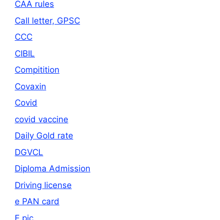
CAA rules
Call letter, GPSC
CCC
CIBIL
Compitition
Covaxin
Covid
covid vaccine
Daily Gold rate
DGVCL
Diploma Admission
Driving license
e PAN card
E pic