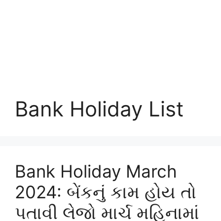
Bank Holiday List
Bank Holiday March
2024: બેંકનું કામ હોય તો
પતાવી લેજો માર્ચ મહિનામાં