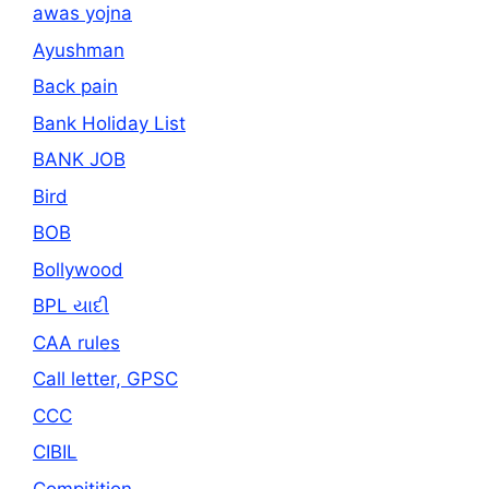
awas yojna
Ayushman
Back pain
Bank Holiday List
BANK JOB
Bird
BOB
Bollywood
BPL યાદી
CAA rules
Call letter, GPSC
CCC
CIBIL
Compitition