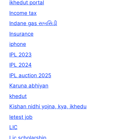
ikhedut portal
Income tax
Indane gas સબસિડી
Insurance
iphone
IPL 2023
IPL 2024
IPL auction 2025
Karuna abhiyan
khedut
Kishan nidhi yojna, kya, ikhedu
letest job
LIC
Lic scholarship