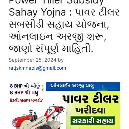
Sahay Yojna : પાવર ટીલર
સબસીડી સહાય યોજના,
ઓનલાઇન અરજી શરૂ,
જાણો સંપૂર્ણ માહિતી.
September 25, 2024
by
ratjskmnaois@gmail.com