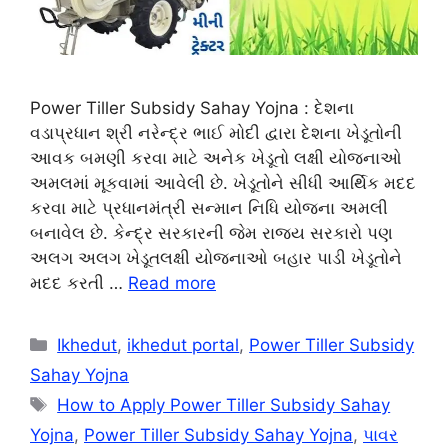
Power Tiller Subsidy Sahay Yojna : દેશના
વડાપ્રધાન શ્રી નરેન્દ્ર ભાઈ મોદી દ્વારા દેશના ખેડૂતોની
આવક બમણી કરવા માટે અનેક ખેડૂતો લક્ષી યોજનાઓ
અમલમાં મૂકવામાં આવેલી છે. ખેડૂતોને સીધી આર્થિક મદદ
કરવા માટે પ્રધાનમંત્રી સન્માન નિધિ યોજના અમલી
બનાવેલ છે. કેન્દ્ર સરકારની જેમ રાજ્ય સરકારો પણ
અલગ અલગ ખેડૂતલક્ષી યોજનાઓ બહાર પાડી ખેડૂતોને
મદદ કરતી …
Read more
Categories
Ikhedut
,
ikhedut portal
,
Power Tiller Subsidy
Sahay Yojna
Tags
How to Apply Power Tiller Subsidy Sahay
Yojna
,
Power Tiller Subsidy Sahay Yojna
,
પાવર