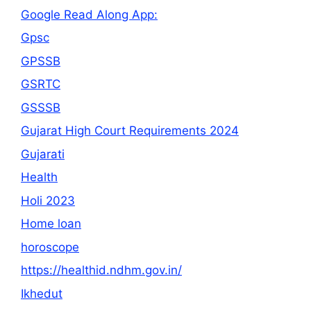
Google Read Along App:
Gpsc
GPSSB
GSRTC
GSSSB
Gujarat High Court Requirements 2024
Gujarati
Health
Holi 2023
Home loan
horoscope
https://healthid.ndhm.gov.in/
Ikhedut