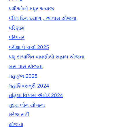
પક્ષીઓનો મધુર અવાજ
પંડિત દિન દયાળ , આવાસ યોજના,
પરિણામ
પરિપત્ર
પરીક્ષા પે ચર્ચા 2025
પશુ સંચાલિત વાવણીયો સહાય યોજના
બસ પાસ યોજના
મહાકુંભ 2025
મહાશિવરાત્રી 2024
મહિલા વિકાસ એવોર્ડ 2024
મુદ્રા લોન યોજના
મેરેજ સર્ટી
યોજના