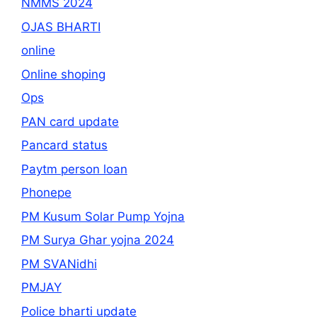
NMMS 2024
OJAS BHARTI
online
Online shoping
Ops
PAN card update
Pancard status
Paytm person loan
Phonepe
PM Kusum Solar Pump Yojna
PM Surya Ghar yojna 2024
PM SVANidhi
PMJAY
Police bharti update