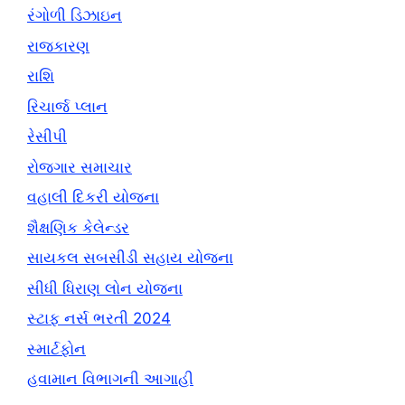
રંગોળી ડિઝાઇન
રાજકારણ
રાશિ
રિચાર્જ પ્લાન
રેસીપી
રોજગાર સમાચાર
વહાલી દિકરી યોજના
શૈક્ષણિક કેલેન્ડર
સાયકલ સબસીડી સહાય યોજના
સીધી ધિરાણ લોન યોજના
સ્ટાફ નર્સ ભરતી 2024
સ્માર્ટફોન
હવામાન વિભાગની આગાહી