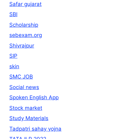
Safar gujarat
SBI
Scholarship
sebexam.org
Shivrajpur
SIP
skin
SMC JOB
Social news
Spoken English App
Stock market
Study Materials
Tadpatri sahay yojna