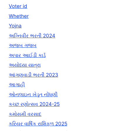
Voter id
Whether
Yojna
અગ્નિવીર ભરતી 2024
અજબ ગજબ
અપાર આઈડી કાર્ડ
અયોધ્યા યાત્રા
આંગણવાડી ભરતી 2023
આગાહી
ઓનલાઇન ખેડૂત નોંધણી
કચ્છ રણોત્સવ 2024-25
કમોસમી વરસાદ
કરિયર વાર્ષિક રાશિફળ 2025