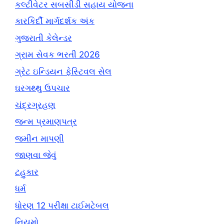
કલ્ટીવેટર સબસીડી સહાય યોજના
કારકિર્દી માર્ગદર્શક અંક
ગુજરાતી કેલેન્ડર
ગ્રામ સેવક ભરતી 2026
ગ્રેટ ઇન્ડિયન ફેસ્ટિવલ સેલ
ઘરગથ્થુ ઉપચાર
ચંદ્રગ્રહણ
જન્મ પ્રમાણપત્ર
જમીન માપણી
જાણવા જેવું
ટહુકાર
ધર્મ
ધોરણ 12 પરીક્ષા ટાઈમટેબલ
નિયમો