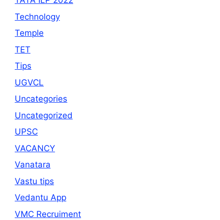
TATA ILP 2022
Technology
Temple
TET
Tips
UGVCL
Uncategories
Uncategorized
UPSC
VACANCY
Vanatara
Vastu tips
Vedantu App
VMC Recruiment