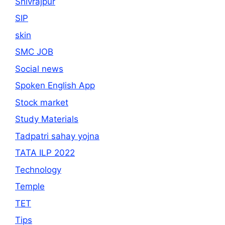
Shivrajpur
SIP
skin
SMC JOB
Social news
Spoken English App
Stock market
Study Materials
Tadpatri sahay yojna
TATA ILP 2022
Technology
Temple
TET
Tips