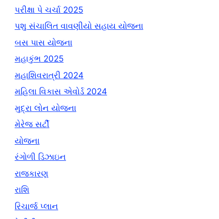
પરીક્ષા પે ચર્ચા 2025
પશુ સંચાલિત વાવણીયો સહાય યોજના
બસ પાસ યોજના
મહાકુંભ 2025
મહાશિવરાત્રી 2024
મહિલા વિકાસ એવોર્ડ 2024
મુદ્રા લોન યોજના
મેરેજ સર્ટી
યોજના
રંગોળી ડિઝાઇન
રાજકારણ
રાશિ
રિચાર્જ પ્લાન