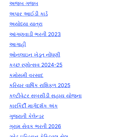
અજબ ગજબ
અપાર આઈડી કાર્ડ
અયોધ્યા યાત્રા
આંગણવાડી ભરતી 2023
આગાહી
ઓનલાઇન ખેડૂત નોંધણી
કચ્છ રણોત્સવ 2024-25
કમોસમી વરસાદ
કરિયર વાર્ષિક રાશિફળ 2025
કલ્ટીવેટર સબસીડી સહાય યોજના
કારકિર્દી માર્ગદર્શક અંક
ગુજરાતી કેલેન્ડર
ગ્રામ સેવક ભરતી 2026
ગ્રેટ ઇન્ડિયન ફેસ્ટિવલ સેલ