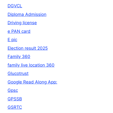
DGVCL
Diploma Admission
Driving license
e PAN card
E pic
Election result 2025
Family 360
family live location 360
Glucotrust
Google Read Along App:
Gpsc
GPSSB
GSRTC