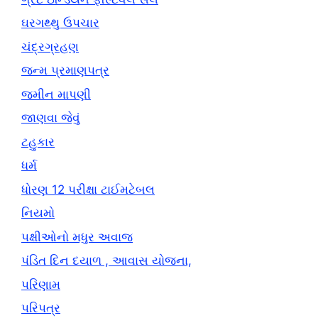
ઘરગથ્થુ ઉપચાર
ચંદ્રગ્રહણ
જન્મ પ્રમાણપત્ર
જમીન માપણી
જાણવા જેવું
ટહુકાર
ધર્મ
ધોરણ 12 પરીક્ષા ટાઈમટેબલ
નિયમો
પક્ષીઓનો મધુર અવાજ
પંડિત દિન દયાળ , આવાસ યોજના,
પરિણામ
પરિપત્ર