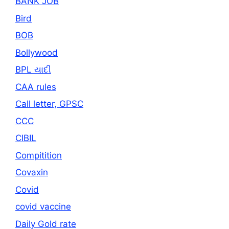
BANK JOB
Bird
BOB
Bollywood
BPL યાદી
CAA rules
Call letter, GPSC
CCC
CIBIL
Compitition
Covaxin
Covid
covid vaccine
Daily Gold rate