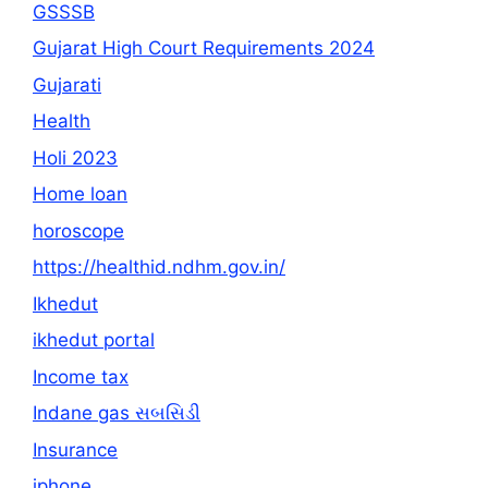
GSSSB
Gujarat High Court Requirements 2024
Gujarati
Health
Holi 2023
Home loan
horoscope
https://healthid.ndhm.gov.in/
Ikhedut
ikhedut portal
Income tax
Indane gas સબસિડી
Insurance
iphone