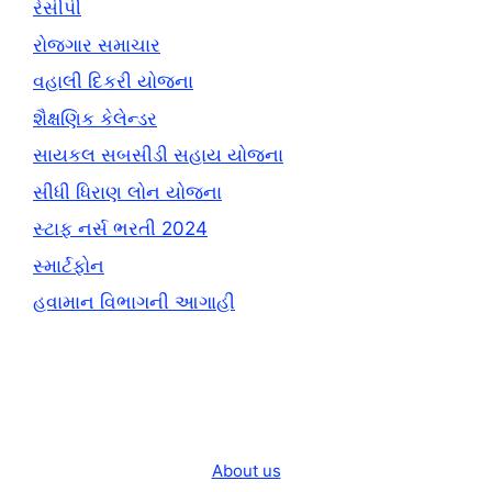
રેસીપી
રોજગાર સમાચાર
વહાલી દિકરી યોજના
શૈક્ષણિક કેલેન્ડર
સાયકલ સબસીડી સહાય યોજના
સીધી ધિરાણ લોન યોજના
સ્ટાફ નર્સ ભરતી 2024
સ્માર્ટફોન
હવામાન વિભાગની આગાહી
About us