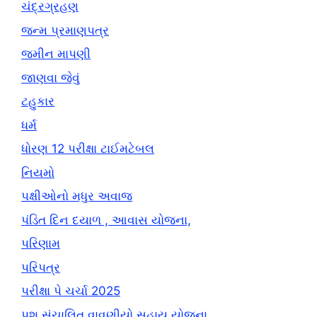
ચંદ્રગ્રહણ
જન્મ પ્રમાણપત્ર
જમીન માપણી
જાણવા જેવું
ટહુકાર
ધર્મ
ધોરણ 12 પરીક્ષા ટાઈમટેબલ
નિયમો
પક્ષીઓનો મધુર અવાજ
પંડિત દિન દયાળ , આવાસ યોજના,
પરિણામ
પરિપત્ર
પરીક્ષા પે ચર્ચા 2025
પશુ સંચાલિત વાવણીયો સહાય યોજના