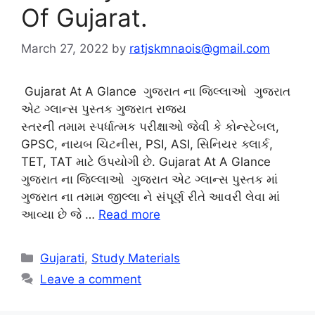
Of Gujarat.
March 27, 2022
by
ratjskmnaois@gmail.com
Gujarat At A Glance ગુજરાત ના જિલ્લાઓ ગુજરાત
એટ ગ્લાન્સ પુસ્તક ગુજરાત રાજ્ય
સ્તરની તમામ સ્પર્ધાત્મક પરીક્ષાઓ જેવી કે કોન્સ્ટેબલ,
GPSC, નાયબ ચિટનીસ, PSI, ASI, સિનિયર ક્લાર્ક,
TET, TAT માટે ઉપયોગી છે. Gujarat At A Glance
ગુજરાત ના જિલ્લાઓ ગુજરાત એટ ગ્લાન્સ પુસ્તક માં
ગુજરાત ના તમામ જીલ્લા ને સંપૂર્ણ રીતે આવરી લેવા માં
આવ્યા છે જે …
Read more
Categories
Gujarati
,
Study Materials
Leave a comment