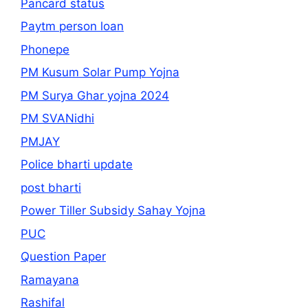
Pancard status
Paytm person loan
Phonepe
PM Kusum Solar Pump Yojna
PM Surya Ghar yojna 2024
PM SVANidhi
PMJAY
Police bharti update
post bharti
Power Tiller Subsidy Sahay Yojna
PUC
Question Paper
Ramayana
Rashifal