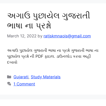
અગાઉ પુછાયેલ ગુજરાતી
ભાષા ના પ્રશ્નો
March 12, 2022
by
ratjskmnaois@gmail.com
અગાઉ પુછાયેલ ગુજરાતી ભાષા ના પ્રશ્નો ગુજરાતી ભાષા ના
પૂછાયેલ પ્રશ્નો ની PDF ફાઇલ. ડાઉનલોડ કરવા અહી
દબાવો
Categories
Gujarati
,
Study Materials
1 Comment