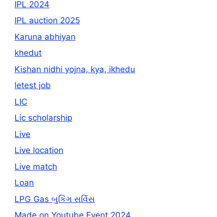
IPL 2024
IPL auction 2025
Karuna abhiyan
khedut
Kishan nidhi yojna, kya, ikhedu
letest job
LIC
Lic scholarship
Live
Live location
Live match
Loan
LPG Gas બુકિંગ સર્વિસ
Made on Youtube Event 2024