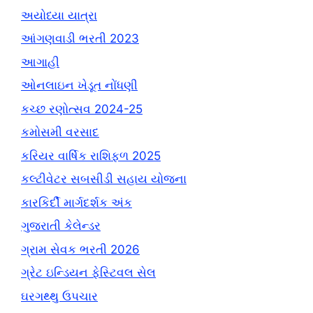
અયોધ્યા યાત્રા
આંગણવાડી ભરતી 2023
આગાહી
ઓનલાઇન ખેડૂત નોંધણી
કચ્છ રણોત્સવ 2024-25
કમોસમી વરસાદ
કરિયર વાર્ષિક રાશિફળ 2025
કલ્ટીવેટર સબસીડી સહાય યોજના
કારકિર્દી માર્ગદર્શક અંક
ગુજરાતી કેલેન્ડર
ગ્રામ સેવક ભરતી 2026
ગ્રેટ ઇન્ડિયન ફેસ્ટિવલ સેલ
ઘરગથ્થુ ઉપચાર