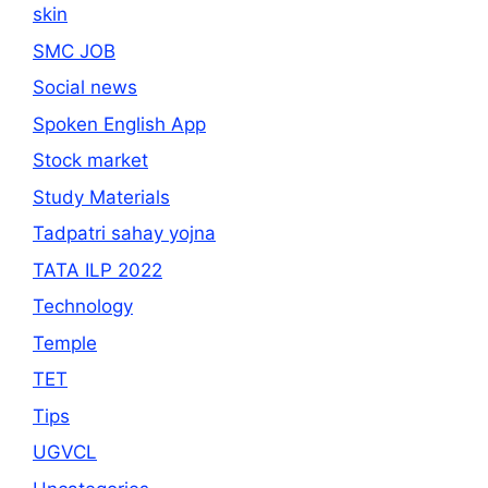
skin
SMC JOB
Social news
Spoken English App
Stock market
Study Materials
Tadpatri sahay yojna
TATA ILP 2022
Technology
Temple
TET
Tips
UGVCL