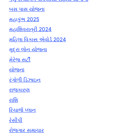
બસ પાસ યોજના
મહાકુંભ 2025
મહાશિવરાત્રી 2024
મહિલા વિકાસ એવોર્ડ 2024
મુદ્રા લોન યોજના
મેરેજ સર્ટી
યોજના
રંગોળી ડિઝાઇન
રાજકારણ
રાશિ
રિચાર્જ પ્લાન
રેસીપી
રોજગાર સમાચાર