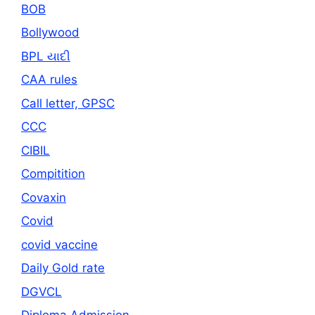
BOB
Bollywood
BPL યાદી
CAA rules
Call letter, GPSC
CCC
CIBIL
Compitition
Covaxin
Covid
covid vaccine
Daily Gold rate
DGVCL