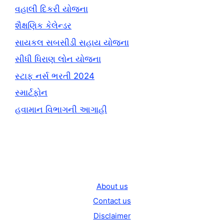
વહાલી દિકરી યોજના
શૈક્ષણિક કેલેન્ડર
સાયકલ સબસીડી સહાય યોજના
સીધી ધિરાણ લોન યોજના
સ્ટાફ નર્સ ભરતી 2024
સ્માર્ટફોન
હવામાન વિભાગની આગાહી
About us
Contact us
Disclaimer