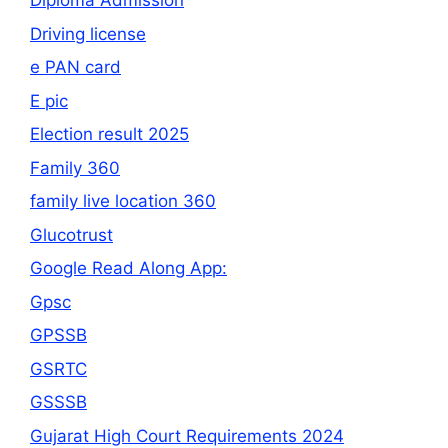
Diploma Admission
Driving license
e PAN card
E pic
Election result 2025
Family 360
family live location 360
Glucotrust
Google Read Along App:
Gpsc
GPSSB
GSRTC
GSSSB
Gujarat High Court Requirements 2024