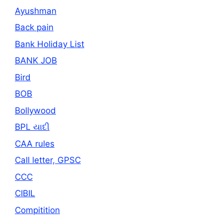
Ayushman
Back pain
Bank Holiday List
BANK JOB
Bird
BOB
Bollywood
BPL યાદી
CAA rules
Call letter, GPSC
CCC
CIBIL
Compitition