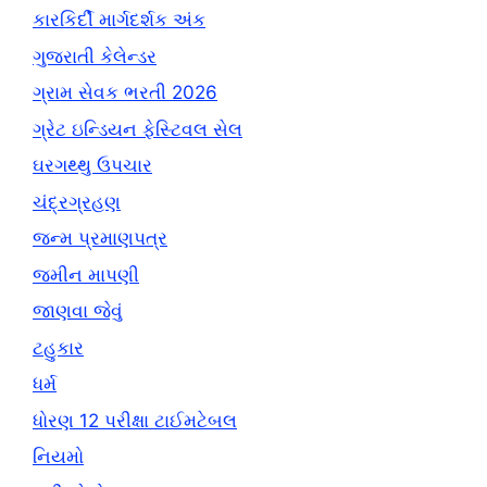
કારકિર્દી માર્ગદર્શક અંક
ગુજરાતી કેલેન્ડર
ગ્રામ સેવક ભરતી 2026
ગ્રેટ ઇન્ડિયન ફેસ્ટિવલ સેલ
ઘરગથ્થુ ઉપચાર
ચંદ્રગ્રહણ
જન્મ પ્રમાણપત્ર
જમીન માપણી
જાણવા જેવું
ટહુકાર
ધર્મ
ધોરણ 12 પરીક્ષા ટાઈમટેબલ
નિયમો