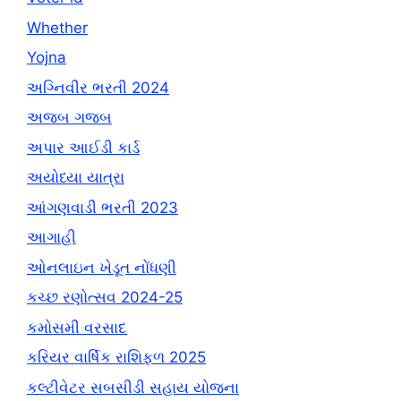
Whether
Yojna
અગ્નિવીર ભરતી 2024
અજબ ગજબ
અપાર આઈડી કાર્ડ
અયોધ્યા યાત્રા
આંગણવાડી ભરતી 2023
આગાહી
ઓનલાઇન ખેડૂત નોંધણી
કચ્છ રણોત્સવ 2024-25
કમોસમી વરસાદ
કરિયર વાર્ષિક રાશિફળ 2025
કલ્ટીવેટર સબસીડી સહાય યોજના