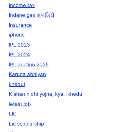
Income tax
Indane gas સબસિડી
Insurance
iphone
IPL 2023
IPL 2024
IPL auction 2025
Karuna abhiyan
khedut
Kishan nidhi yojna, kya, ikhedu
letest job
LIC
Lic scholarship