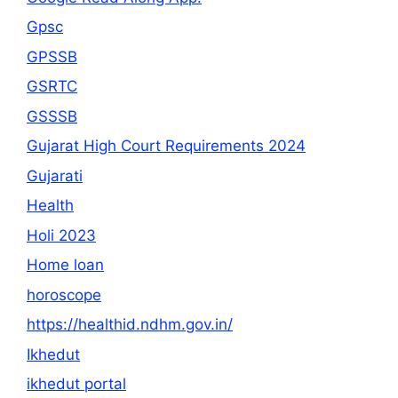
Gpsc
GPSSB
GSRTC
GSSSB
Gujarat High Court Requirements 2024
Gujarati
Health
Holi 2023
Home loan
horoscope
https://healthid.ndhm.gov.in/
Ikhedut
ikhedut portal