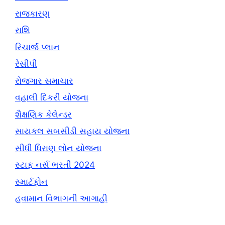
રાજકારણ
રાશિ
રિચાર્જ પ્લાન
રેસીપી
રોજગાર સમાચાર
વહાલી દિકરી યોજના
શૈક્ષણિક કેલેન્ડર
સાયકલ સબસીડી સહાય યોજના
સીધી ધિરાણ લોન યોજના
સ્ટાફ નર્સ ભરતી 2024
સ્માર્ટફોન
હવામાન વિભાગની આગાહી