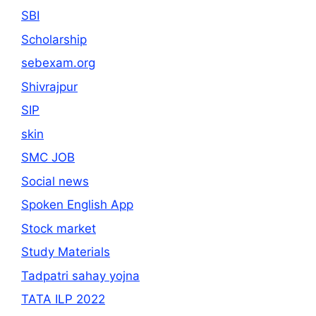
SBI
Scholarship
sebexam.org
Shivrajpur
SIP
skin
SMC JOB
Social news
Spoken English App
Stock market
Study Materials
Tadpatri sahay yojna
TATA ILP 2022