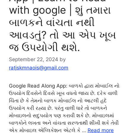
with google | શું તમારા
બાળકને વાંચતા નથી
આવડતું? તો આ એપ ખૂબ
જ ઉપયોગી થશે.
September 22, 2024
by
ratjskmnaois@gmail.com
Google Read Along App: બાળકો દ્વારા મોબાઈલ નો
ઉપયોગ દિવસેને દિવસે ખૂબ વધતો જાય છે. દરેક વાલી
ચિંતા છે કે તેમનો બાળક મોબાઈલ નો આટલી હદે
ઉપયોગ કરી રહ્યા છે. પરંતુ વાલી ધારે તો બાળકને
મોબાઇલનો સદુપયોગ પણ કરાવી શકે છે. મોબાઇલમાં
બાળકોને લખતા અને વાંચતા સરળતાથી શીખી શકે તેવી
એક મોબાઇલ એપ્લિકેશન એટલે કે …
Read more