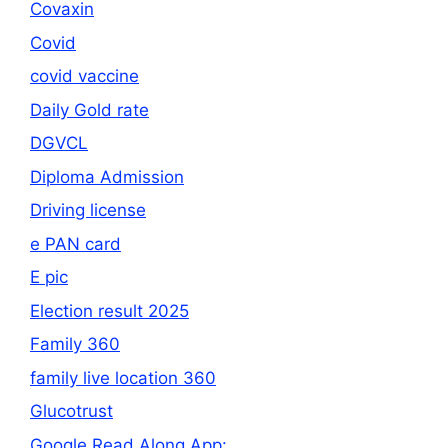
Covaxin
Covid
covid vaccine
Daily Gold rate
DGVCL
Diploma Admission
Driving license
e PAN card
E pic
Election result 2025
Family 360
family live location 360
Glucotrust
Google Read Along App: