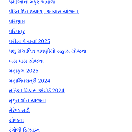
પક્ષીઓનો મધુર અવાજ
પંડિત દિન દયાળ , આવાસ યોજના,
પરિણામ
પરિપત્ર
પરીક્ષા પે ચર્ચા 2025
પશુ સંચાલિત વાવણીયો સહાય યોજના
બસ પાસ યોજના
મહાકુંભ 2025
મહાશિવરાત્રી 2024
મહિલા વિકાસ એવોર્ડ 2024
મુદ્રા લોન યોજના
મેરેજ સર્ટી
યોજના
રંગોળી ડિઝાઇન