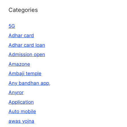
Categories
5G
Adhar card
Adhar card loan
Admission open
Amazone
Ambaji temple
Any bandhan app,
Anyror
Application
Auto mobile
awas yojna