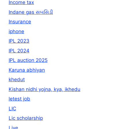
Income tax
Indane gas સબસિડી
Insurance
iphone
IPL 2023
IPL 2024
IPL auction 2025
Karuna abhiyan
khedut
Kishan nidhi yojna, kya, ikhedu
letest job
LIC
Lic scholarship
Live