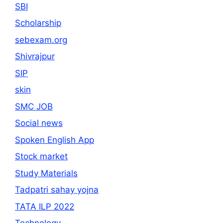
SBI
Scholarship
sebexam.org
Shivrajpur
SIP
skin
SMC JOB
Social news
Spoken English App
Stock market
Study Materials
Tadpatri sahay yojna
TATA ILP 2022