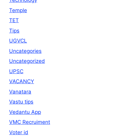
Technology
Temple
TET
Tips
UGVCL
Uncategories
Uncategorized
UPSC
VACANCY
Vanatara
Vastu tips
Vedantu App
VMC Recruiment
Voter id