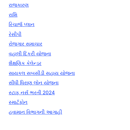
રાજકારણ
રાશિ
રિચાર્જ પ્લાન
રેસીપી
રોજગાર સમાચાર
વહાલી દિકરી યોજના
શૈક્ષણિક કેલેન્ડર
સાયકલ સબસીડી સહાય યોજના
સીધી ધિરાણ લોન યોજના
સ્ટાફ નર્સ ભરતી 2024
સ્માર્ટફોન
હવામાન વિભાગની આગાહી