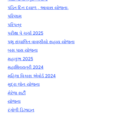
પંડિત દિન દયાળ , આવાસ યોજના,
પરિણામ
પરિપત્ર
પરીક્ષા પે ચર્ચા 2025
પશુ સંચાલિત વાવણીયો સહાય યોજના
બસ પાસ યોજના
મહાકુંભ 2025
મહાશિવરાત્રી 2024
મહિલા વિકાસ એવોર્ડ 2024
મુદ્રા લોન યોજના
મેરેજ સર્ટી
યોજના
રંગોળી ડિઝાઇન