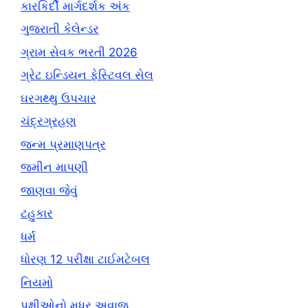
કારકિર્દી માર્ગદર્શક અંક
ગુજરાતી કેલેન્ડર
ગ્રામ સેવક ભરતી 2026
ગ્રેટ ઇન્ડિયન ફેસ્ટિવલ સેલ
ઘરગથ્થુ ઉપચાર
ચંદ્રગ્રહણ
જન્મ પ્રમાણપત્ર
જમીન માપણી
જાણવા જેવું
ટહુકાર
ધર્મ
ધોરણ 12 પરીક્ષા ટાઈમટેબલ
નિયમો
પક્ષીઓનો મધુર અવાજ