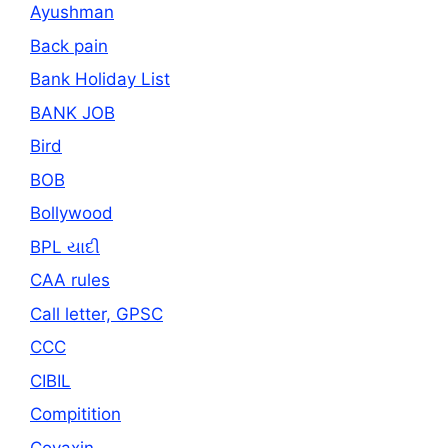
Ayushman
Back pain
Bank Holiday List
BANK JOB
Bird
BOB
Bollywood
BPL યાદી
CAA rules
Call letter, GPSC
CCC
CIBIL
Compitition
Covaxin