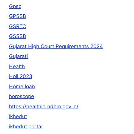
Gpsc
GPSSB
GSRTC
GSSSB
Gujarat High Court Requirements 2024
Gujarati
Health
Holi 2023
Home loan
horoscope
https://healthid.ndhm.gov.in/
Ikhedut
ikhedut portal