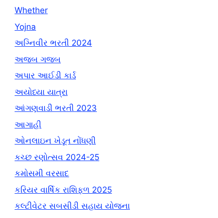
Whether
Yojna
અગ્નિવીર ભરતી 2024
અજબ ગજબ
અપાર આઈડી કાર્ડ
અયોધ્યા યાત્રા
આંગણવાડી ભરતી 2023
આગાહી
ઓનલાઇન ખેડૂત નોંધણી
કચ્છ રણોત્સવ 2024-25
કમોસમી વરસાદ
કરિયર વાર્ષિક રાશિફળ 2025
કલ્ટીવેટર સબસીડી સહાય યોજના