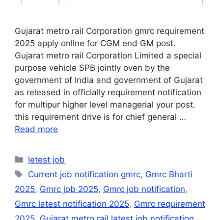
Gujarat metro rail Corporation gmrc requirement
2025 apply online for CGM end GM post.
Gujarat metro rail Corporation Limited a special
purpose vehicle SPB jointly oven by the
government of India and government of Gujarat
as released in officially requirement notification
for multipur higher level managerial your post.
this requirement drive is for chief general …
Read more
Categories
letest job
Tags
Current job notification gmrc
,
Gmrc Bharti
2025
,
Gmrc job 2025
,
Gmrc job notification
,
Gmrc latest notification 2025
,
Gmrc requirement
2025
,
Gujarat metro rail latest job notification
,