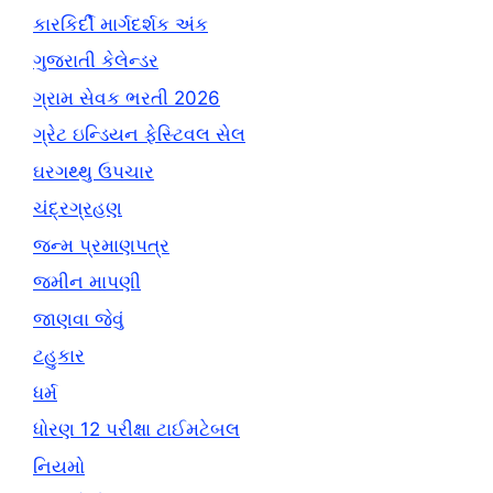
કારકિર્દી માર્ગદર્શક અંક
ગુજરાતી કેલેન્ડર
ગ્રામ સેવક ભરતી 2026
ગ્રેટ ઇન્ડિયન ફેસ્ટિવલ સેલ
ઘરગથ્થુ ઉપચાર
ચંદ્રગ્રહણ
જન્મ પ્રમાણપત્ર
જમીન માપણી
જાણવા જેવું
ટહુકાર
ધર્મ
ધોરણ 12 પરીક્ષા ટાઈમટેબલ
નિયમો