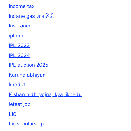
Income tax
Indane gas સબસિડી
Insurance
iphone
IPL 2023
IPL 2024
IPL auction 2025
Karuna abhiyan
khedut
Kishan nidhi yojna, kya, ikhedu
letest job
LIC
Lic scholarship