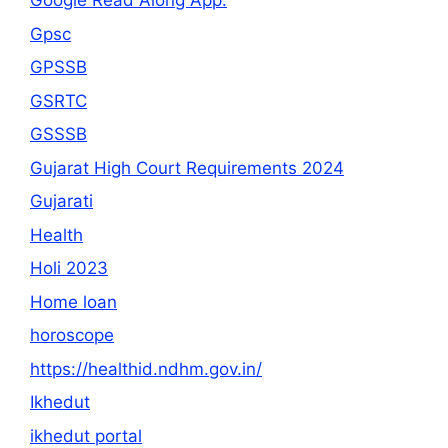
Google Read Along App:
Gpsc
GPSSB
GSRTC
GSSSB
Gujarat High Court Requirements 2024
Gujarati
Health
Holi 2023
Home loan
horoscope
https://healthid.ndhm.gov.in/
Ikhedut
ikhedut portal