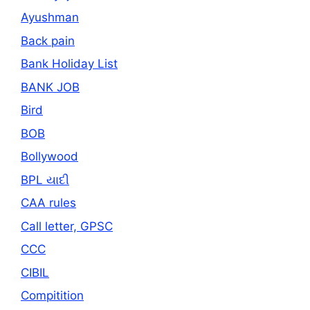
Ayushman
Back pain
Bank Holiday List
BANK JOB
Bird
BOB
Bollywood
BPL યાદી
CAA rules
Call letter, GPSC
CCC
CIBIL
Compitition