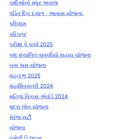
પક્ષીઓનો મધુર અવાજ
પંડિત દિન દયાળ , આવાસ યોજના,
પરિણામ
પરિપત્ર
પરીક્ષા પે ચર્ચા 2025
પશુ સંચાલિત વાવણીયો સહાય યોજના
બસ પાસ યોજના
મહાકુંભ 2025
મહાશિવરાત્રી 2024
મહિલા વિકાસ એવોર્ડ 2024
મુદ્રા લોન યોજના
મેરેજ સર્ટી
યોજના
રંગોળી ડિઝાઇન