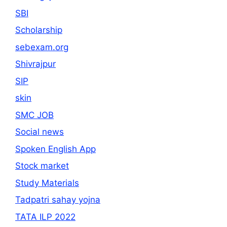
SBI
Scholarship
sebexam.org
Shivrajpur
SIP
skin
SMC JOB
Social news
Spoken English App
Stock market
Study Materials
Tadpatri sahay yojna
TATA ILP 2022