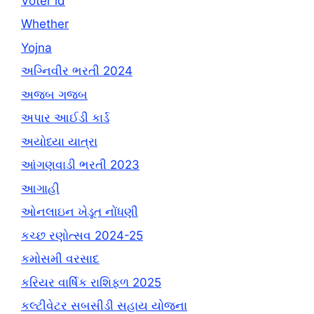
Voter id
Whether
Yojna
અગ્નિવીર ભરતી 2024
અજબ ગજબ
અપાર આઈડી કાર્ડ
અયોધ્યા યાત્રા
આંગણવાડી ભરતી 2023
આગાહી
ઓનલાઇન ખેડૂત નોંધણી
કચ્છ રણોત્સવ 2024-25
કમોસમી વરસાદ
કરિયર વાર્ષિક રાશિફળ 2025
કલ્ટીવેટર સબસીડી સહાય યોજના