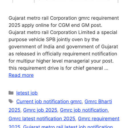
Gujarat metro rail Corporation gmrc requirement
2025 apply online for CGM end GM post.
Gujarat metro rail Corporation Limited a special
purpose vehicle SPB jointly oven by the
government of India and government of Gujarat
as released in officially requirement notification
for multipur higher level managerial your post.
this requirement drive is for chief general …
Read more
Categories
letest job
Tags
Current job notification gmrc
,
Gmrc Bharti
2025
,
Gmrc job 2025
,
Gmrc job notification
,
Gmrc latest notification 2025
,
Gmrc requirement
2025
,
Gujarat metro rail latest job notification
,