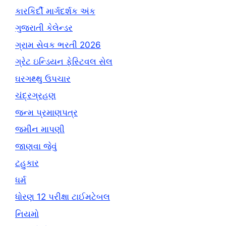
કારકિર્દી માર્ગદર્શક અંક
ગુજરાતી કેલેન્ડર
ગ્રામ સેવક ભરતી 2026
ગ્રેટ ઇન્ડિયન ફેસ્ટિવલ સેલ
ઘરગથ્થુ ઉપચાર
ચંદ્રગ્રહણ
જન્મ પ્રમાણપત્ર
જમીન માપણી
જાણવા જેવું
ટહુકાર
ધર્મ
ધોરણ 12 પરીક્ષા ટાઈમટેબલ
નિયમો