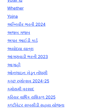
Voter id
Whether
Yojna
અગ્નિવીર ભરતી 2024
અજબ ગજબ
અપાર આઈડી કાર્ડ
અયોધ્યા યાત્રા
આંગણવાડી ભરતી 2023
આગાહી
ઓનલાઇન ખેડૂત નોંધણી
કચ્છ રણોત્સવ 2024-25
કમોસમી વરસાદ
કરિયર વાર્ષિક રાશિફળ 2025
કલ્ટીવેટર સબસીડી સહાય યોજના