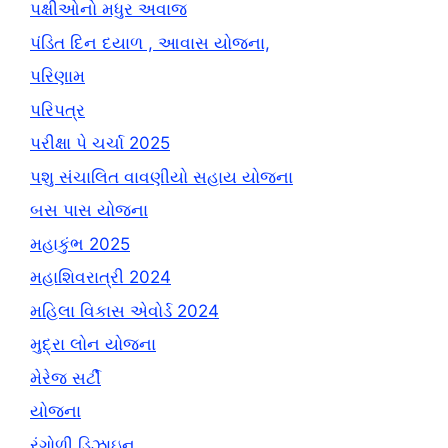
પક્ષીઓનો મધુર અવાજ
પંડિત દિન દયાળ , આવાસ યોજના,
પરિણામ
પરિપત્ર
પરીક્ષા પે ચર્ચા 2025
પશુ સંચાલિત વાવણીયો સહાય યોજના
બસ પાસ યોજના
મહાકુંભ 2025
મહાશિવરાત્રી 2024
મહિલા વિકાસ એવોર્ડ 2024
મુદ્રા લોન યોજના
મેરેજ સર્ટી
યોજના
રંગોળી ડિઝાઇન