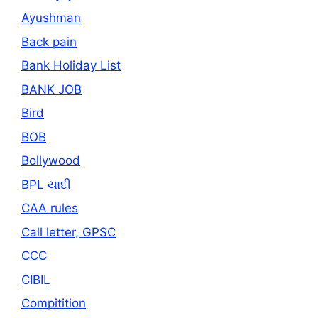
Ayushman
Back pain
Bank Holiday List
BANK JOB
Bird
BOB
Bollywood
BPL યાદી
CAA rules
Call letter, GPSC
CCC
CIBIL
Compitition