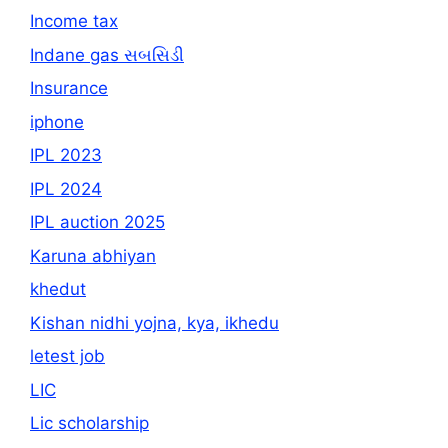
Income tax
Indane gas સબસિડી
Insurance
iphone
IPL 2023
IPL 2024
IPL auction 2025
Karuna abhiyan
khedut
Kishan nidhi yojna, kya, ikhedu
letest job
LIC
Lic scholarship