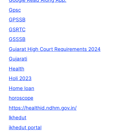
Google Read Along App:
Gpsc
GPSSB
GSRTC
GSSSB
Gujarat High Court Requirements 2024
Gujarati
Health
Holi 2023
Home loan
horoscope
https://healthid.ndhm.gov.in/
Ikhedut
ikhedut portal