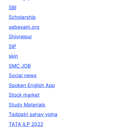
SBI
Scholarship
sebexam.org
Shivrajpur
SIP
skin
SMC JOB
Social news
Spoken English App
Stock market
Study Materials
Tadpatri sahay yojna
TATA ILP 2022