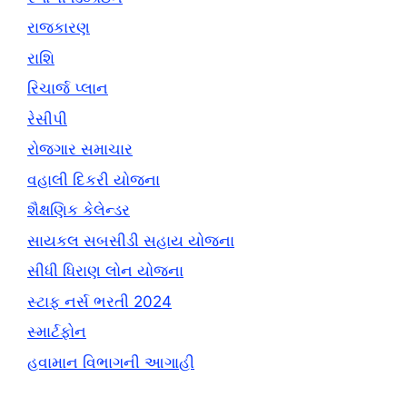
રાજકારણ
રાશિ
રિચાર્જ પ્લાન
રેસીપી
રોજગાર સમાચાર
વહાલી દિકરી યોજના
શૈક્ષણિક કેલેન્ડર
સાયકલ સબસીડી સહાય યોજના
સીધી ધિરાણ લોન યોજના
સ્ટાફ નર્સ ભરતી 2024
સ્માર્ટફોન
હવામાન વિભાગની આગાહી