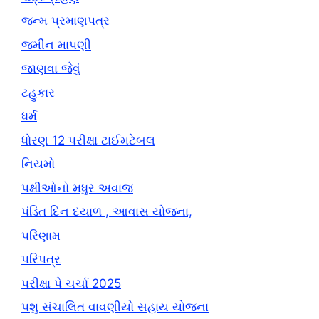
જન્મ પ્રમાણપત્ર
જમીન માપણી
જાણવા જેવું
ટહુકાર
ધર્મ
ધોરણ 12 પરીક્ષા ટાઈમટેબલ
નિયમો
પક્ષીઓનો મધુર અવાજ
પંડિત દિન દયાળ , આવાસ યોજના,
પરિણામ
પરિપત્ર
પરીક્ષા પે ચર્ચા 2025
પશુ સંચાલિત વાવણીયો સહાય યોજના