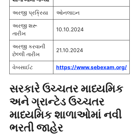
અરજી પ્રક્રિયા
ઓનલાઇન
અરજી શરૂ
10.10.2024
તારીખ
અરજી કરવાની
21.10.2024
છેલ્લી તારીખ
વેબસાઈટ
https://www.sebexam.org/
સરકારે ઉચ્ચતર માધ્યમિક
અને ગ્રાન્ટેડ ઉચ્ચતર
માધ્યમિક શાળાઓમાં નવી
ભરતી જાહેર