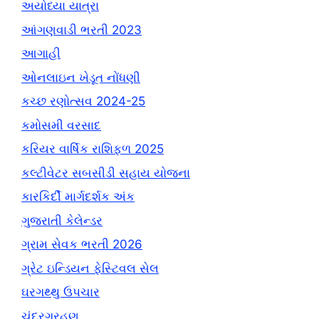
અયોધ્યા યાત્રા
આંગણવાડી ભરતી 2023
આગાહી
ઓનલાઇન ખેડૂત નોંધણી
કચ્છ રણોત્સવ 2024-25
કમોસમી વરસાદ
કરિયર વાર્ષિક રાશિફળ 2025
કલ્ટીવેટર સબસીડી સહાય યોજના
કારકિર્દી માર્ગદર્શક અંક
ગુજરાતી કેલેન્ડર
ગ્રામ સેવક ભરતી 2026
ગ્રેટ ઇન્ડિયન ફેસ્ટિવલ સેલ
ઘરગથ્થુ ઉપચાર
ચંદ્રગ્રહણ