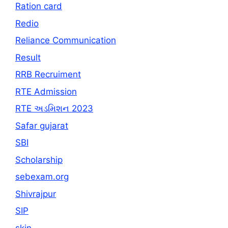
Ration card
Redio
Reliance Communication
Result
RRB Recruiment
RTE Admission
RTE અડમિશન 2023
Safar gujarat
SBI
Scholarship
sebexam.org
Shivrajpur
SIP
skin