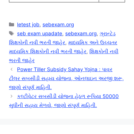
Categories
letest job
,
sebexam.org
Tags
seb exam upadate
,
sebexam.org
,
ગ્રાન્ટેડ
શિક્ષકોની નવી ભરતી જાહેર
,
માધ્યમિક અને ઉચ્ચતર
માધ્યમિક શિક્ષકોની નવી ભરતી જાહેર
,
શિક્ષકોની નવી
ભરતી જાહેર
Power Tiller Subsidy Sahay Yojna : પાવર
ટીલર સબસીડી સહાય યોજના, ઓનલાઇન અરજી શરૂ,
જાણો સંપૂર્ણ માહિતી.
કલ્ટીવેટર સબસીડી યોજના હેઠળ રૂપિયા 50000
સુધીની સહાય મેળવો, જાણો સંપૂર્ણ માહિતી.