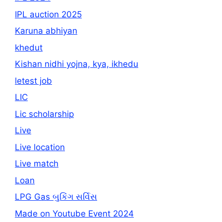
IPL auction 2025
Karuna abhiyan
khedut
Kishan nidhi yojna, kya, ikhedu
letest job
LIC
Lic scholarship
Live
Live location
Live match
Loan
LPG Gas બુકિંગ સર્વિસ
Made on Youtube Event 2024