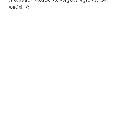
આવેલી છે.