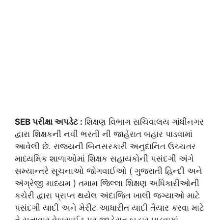
SEB પરીક્ષા અપડેટ :
શિક્ષણ વિભાગ સચિવાલય ગાંધીનગર
દ્વારા શિક્ષકની નવી ભરતી ની જાહેરાત બહાર પાડવામાં
આવેલી છે. રાજ્યની બિનસરકારી અનુદાનિત ઉચ્ચતર
માધ્યમિક શાળાઓમાં શિક્ષક સહાયકોની પસંદગી અંગે
સમ્યાન્તરે સૂચનાઓ જોગવાઈઓ ( ગુજરાતી હિન્દી અને
અંગ્રેજી માધ્યમ ) તમામ જિલ્લા શિક્ષણ અધિકારીઓની
કચેરી દ્વારા પ્રાપ્ત થયેલ અંદાજિત ખાલી જગ્યાઓ માટે
પસંદગી યાદી અને મેરીટ આધારીત યાદી તૈયાર કરવા માટે
તે સત્તાવાર વેબસાઈટ પર જાહેરાત બહાર પાડવામાં