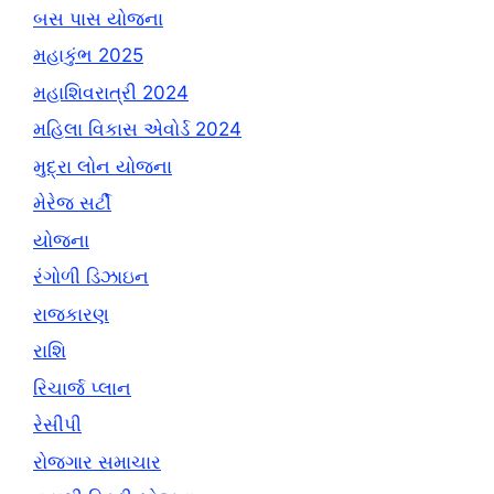
બસ પાસ યોજના
મહાકુંભ 2025
મહાશિવરાત્રી 2024
મહિલા વિકાસ એવોર્ડ 2024
મુદ્રા લોન યોજના
મેરેજ સર્ટી
યોજના
રંગોળી ડિઝાઇન
રાજકારણ
રાશિ
રિચાર્જ પ્લાન
રેસીપી
રોજગાર સમાચાર