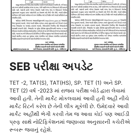
SEB પરીક્ષા અપડેટ
TET -2, TAT(S), TAT(HS), SP. TET (1) અને SP.
TET (2) વર્ષ -2023 માં રાજ્ય પરીક્ષા બોર્ડ દ્વારા લેવામાં
આવી હતી. તેની માર્કેટ મોકલવામાં આવી હતી અહીં નીચે
માર્કેટ રિટર્ન કરેલ છે તેની લીંક મૂકેલી છે. ઉમેદવારે આવી
માર્કેટ અહીંથી ભેગી કરવી તેમ જ આવા કોઈ પણ આઈડી
પ્રુફ સાથે નોટિફિકેશનમાં જણાવ્યા અનુસારની કચેરીએ
રૂબરૂ જવાનું રહેશે.