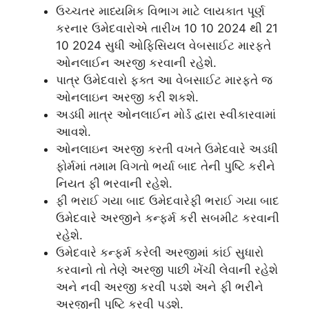
ઉચ્ચતર માધ્યમિક વિભાગ માટે લાયકાત પૂર્ણ
કરનાર ઉમેદવારોએ તારીખ 10 10 2024 થી 21
10 2024 સુધી ઓફિસિયલ વેબસાઈટ મારફતે
ઓનલાઈન અરજી કરવાની રહેશે.
પાત્ર ઉમેદવારો ફક્ત આ વેબસાઈટ મારફતે જ
ઓનલાઇન અરજી કરી શકશે.
અડધી માત્ર ઓનલાઈન મોર્ડ દ્વારા સ્વીકારવામાં
આવશે.
ઓનલાઇન અરજી કરતી વખતે ઉમેદવારે અડધી
ફોર્મમાં તમામ વિગતો ભર્યા બાદ તેની પુષ્ટિ કરીને
નિયત ફી ભરવાની રહેશે.
ફી ભરાઈ ગયા બાદ ઉમેદવારેફી ભરાઈ ગયા બાદ
ઉમેદવારે અરજીને કન્ફર્મ કરી સબમીટ કરવાની
રહેશે.
ઉમેદવારે કન્ફર્મ કરેલી અરજીમાં કાંઈ સુધારો
કરવાનો તો તેણે અરજી પાછી ખેંચી લેવાની રહેશે
અને નવી અરજી કરવી પડશે અને ફી ભરીને
અરજીની પુષ્ટિ કરવી પડશે.