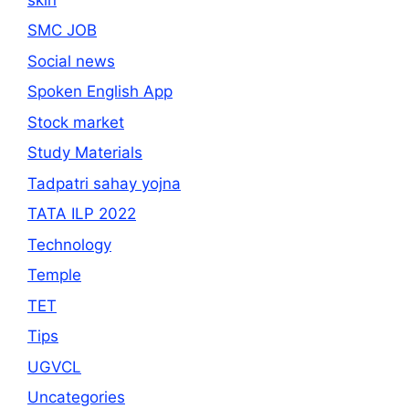
SMC JOB
Social news
Spoken English App
Stock market
Study Materials
Tadpatri sahay yojna
TATA ILP 2022
Technology
Temple
TET
Tips
UGVCL
Uncategories