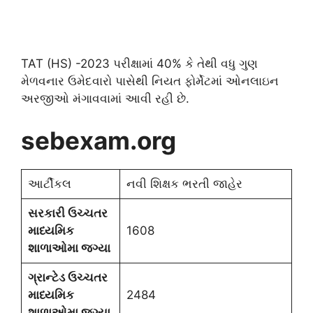
TAT (HS) -2023 પરીક્ષામાં 40% કે તેથી વધુ ગુણ
મેળવનાર ઉમેદવારો પાસેથી નિયત ફોર્મેટમાં ઓનલાઇન
અરજીઓ મંગાવવામાં આવી રહી છે.
sebexam.org
આર્ટીકલ
નવી શિક્ષક ભરતી જાહેર
સરકારી ઉચ્ચતર
માધ્યમિક
1608
શાળાઓમા જગ્યા
ગ્રાન્ટેડ ઉચ્ચતર
માધ્યમિક
2484
શાળાઓમા જગ્યા