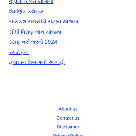
વહાલી દિકરી યોજના
શૈક્ષણિક કેલેન્ડર
સાયકલ સબસીડી સહાય યોજના
સીધી ધિરાણ લોન યોજના
સ્ટાફ નર્સ ભરતી 2024
સ્માર્ટફોન
હવામાન વિભાગની આગાહી
About us
Contact us
Disclaimer
Privacy Policy