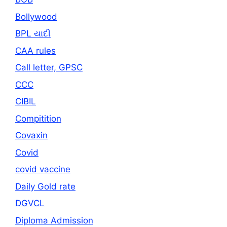
Bollywood
BPL યાદી
CAA rules
Call letter, GPSC
CCC
CIBIL
Compitition
Covaxin
Covid
covid vaccine
Daily Gold rate
DGVCL
Diploma Admission