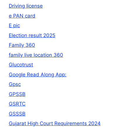
Driving license
e PAN card
E pic
Election result 2025
Family 360
family live location 360
Glucotrust
Google Read Along App:
Gpsc
GPSSB
GSRTC
GSSSB
Gujarat High Court Requirements 2024