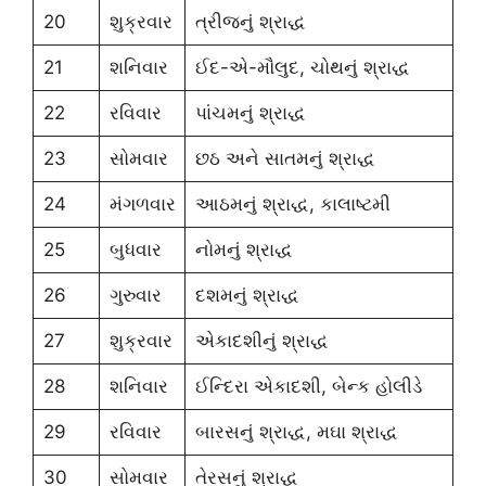
20
શુક્રવાર
ત્રીજનું શ્રાદ્ધ
21
શનિવાર
ઈદ-એ-મૌલુદ, ચોથનું શ્રાદ્ધ
22
રવિવાર
પાંચમનું શ્રાદ્ધ
23
સોમવાર
છઠ અને સાતમનું શ્રાદ્ધ
24
મંગળવાર
આઠમનું શ્રાદ્ધ, કાલાષ્ટમી
25
બુધવાર
નોમનું શ્રાદ્ધ
26
ગુરુવાર
દશમનું શ્રાદ્ધ
27
શુક્રવાર
એકાદશીનું શ્રાદ્ધ
28
શનિવાર
ઈન્દિરા એકાદશી, બેન્ક હોલીડે
29
રવિવાર
બારસનું શ્રાદ્ધ, મઘા શ્રાદ્ધ
30
સોમવાર
તેરસનું શ્રાદ્ધ