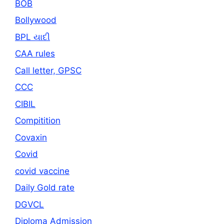
BOB
Bollywood
BPL યાદી
CAA rules
Call letter, GPSC
CCC
CIBIL
Compitition
Covaxin
Covid
covid vaccine
Daily Gold rate
DGVCL
Diploma Admission