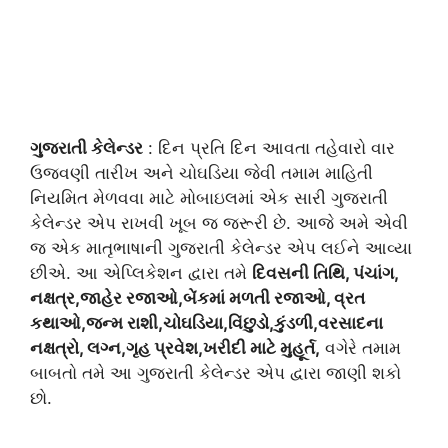
ગુજરાતી કેલેન્ડર
: દિન પ્રતિ દિન આવતા તહેવારો વાર
ઉજવણી તારીખ અને ચોઘડિયા જેવી તમામ માહિતી
નિયમિત મેળવવા માટે મોબાઇલમાં એક સારી ગુજરાતી
કેલેન્ડર એપ રાખવી ખૂબ જ જરૂરી છે. આજે અમે એવી
જ એક માતૃભાષાની ગુજરાતી કેલેન્ડર એપ લઈને આવ્યા
છીએ. આ એપ્લિકેશન દ્વારા તમે
દિવસની તિથિ, પંચાંગ,
નક્ષત્ર,જાહેર રજાઓ,બેંકમાં મળતી રજાઓ, વ્રત
કથાઓ,જન્મ રાશી,ચોઘડિયા,વિંછુડો,કુંડળી,વરસાદના
નક્ષત્રો, લગ્ન,ગૃહ પ્રવેશ,ખરીદી માટે મુહૂર્ત,
વગેરે તમામ
બાબતો તમે આ ગુજરાતી કેલેન્ડર એપ દ્વારા જાણી શકો
છો.