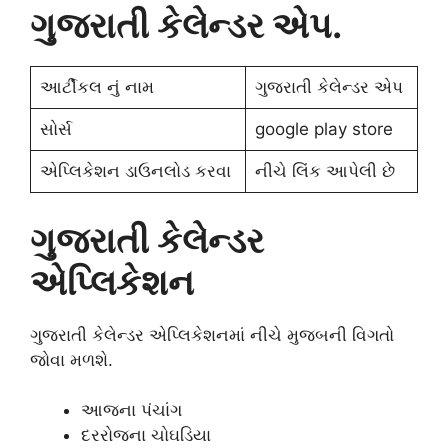
ગુજરાતી કેલેન્ડર એપ.
આર્ટીકલ નું નામ
ગુજરાતી કેલેન્ડર એપ
સોર્સ
google play store
એપ્લિકેશન ડાઉનલોડ કરવા
નીચે લિંક આપેલી છે
ગુજરાતી કેલેન્ડર
એપ્લિકેશન
ગુજરાતી કેલેન્ડર એપ્લિકેશનમાં નીચે મુજબની વિગતો
જોવા મળશે.
આજના પંચાંગ
દરરોજના ચોઘડિયા