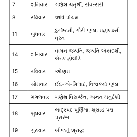
7
શનિવાર
ગણેશ ચતુર્થી, સંવત્સરી
8
રવિવાર
ઋષિ પાંચમ
દુર્ગાષ્ટમી, ગૌરી પૂજા, મહાલક્ષ્મી
11
બુધવાર
વ્રત
વામન જયંતિ, જયંતિ એકાદશી,
14
શનિવાર
બેન્ક હોલીડે
15
રવિવાર
ઓણમ
16
સોમવાર
ઈદ-એ-મિલાદ, વિશ્વકર્મા પૂજા
17
મંગળવાર
ગણેશ વિસર્જન, અંનત ચતુર્દશી
ભાદ્રપદ પૂર્ણિમા, શ્રાદ્ધ પક્ષ
18
બુધવાર
પ્રારંભ
19
ગુરુવાર
બીજનું શ્રાદ્ધ