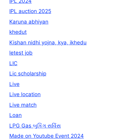
IPL 2024
IPL auction 2025
Karuna abhiyan
khedut
Kishan nidhi yojna, kya, ikhedu
letest job
LIC
Lic scholarship
Live
Live location
Live match
Loan
LPG Gas બુકિંગ સર્વિસ
Made on Youtube Event 2024