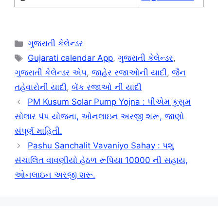
Categories
ગુજરાતી કેલેન્ડર
Tags
Gujarati calendar App
,
ગુજરાતી કેલેન્ડર
,
ગુજરાતી કેલેન્ડર એપ
,
જાહેર રજાઓની યાદી
,
જૈન
તહેવારોની યાદી
,
બેંક રજાઓ ની યાદી
PM Kusum Solar Pump Yojna : પીએમ કુસુમ
સોલાર પંપ યોજના, ઓનલાઇન અરજી શરૂ, જાણો
સંપૂર્ણ માહિતી.
Pashu Sanchalit Vavaniyo Sahay : પશુ
સંચાલિત વાવણીયો હેઠળ રૂપિયા 10000 ની સહાય,
ઓનલાઇન અરજી શરૂ.