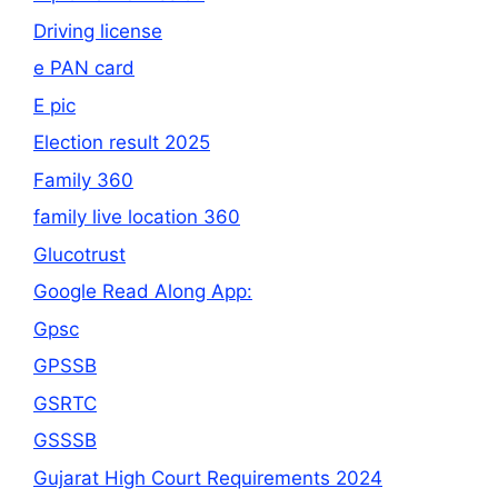
Driving license
e PAN card
E pic
Election result 2025
Family 360
family live location 360
Glucotrust
Google Read Along App:
Gpsc
GPSSB
GSRTC
GSSSB
Gujarat High Court Requirements 2024