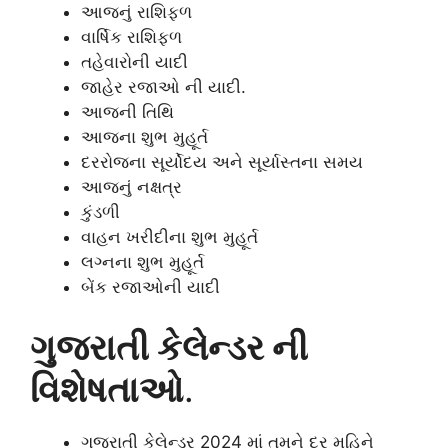
આજનું રાશિફળ
વાર્ષિક રાશિફળ
તહેવારોની યાદી
જાહેર રજાઓ ની યાદી.
આજની તિથિ
આજના શુભ મુહૂર્ત
દરરોજના સૂર્યોદય અને સૂર્યાસ્તના સમય
આજનું નક્ષત્ર
કુંડળી
વાહન ખરીદીના શુભ મુહૂર્ત
લગ્નના શુભ મુહૂર્ત
બેંક રજાઓની યાદી
ગુજરાતી કેલેન્ડર ની
વિશેષતાઓ
.
ગુજરાતી કેલેન્ડર 2024 માં તમને દર મહિને