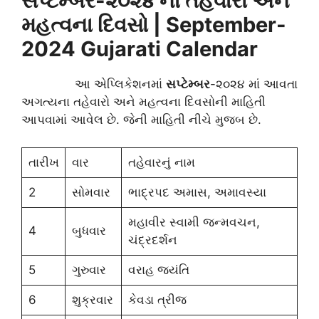
સપ્ટેમ્બર-૨૦૨૪ ના તહેવારો અને
મહત્વના દિવસો
| September-
2024 Gujarati Calendar
આ એપ્લિકેશનમાં
સપ્ટેમ્બર
-૨૦૨૪ માં આવતા
અગત્યના તહેવારો અને મહત્વના દિવસોની માહિતી
આપવામાં આવેલ છે. જેની માહિતી નીચે મુજબ છે.
તારીખ
વાર
તહેવારનું નામ
2
સોમવાર
ભાદ્રપદ અમાસ, અમાવસ્યા
મહાવીર સ્વામી જન્મવચન,
4
બુધવાર
ચંદ્રદર્શન
5
ગુરુવાર
વરાહ જયંતિ
6
શુક્રવાર
કેવડા ત્રીજ