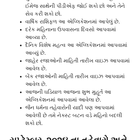
ઈમેજ સાથેની પીડીએફ જોઈ શકો છો અને તેને
સેવ કરી શકો છો.
વાર્ષિક રાશિફળ આ એપ્લિકેશનમાં આપેલું છે.
દરેક મહિનાના ઉપવાસના દિવસો આપવામાં
આવ્યા છે.
દૈનિક વિશેષ મહત્વ આ એપ્લિકેશનમાં આપવામાં
આવ્યું છે.
જાહેર રજાઓની માહિતી તારીખ વાઇઝ આપવામાં
આવેલ છે.
બેંક રજાઓની માહિતી તારીખ વાઇઝ આપવામાં
આવેલ છે.
આજની ઘડિયાળ આજના શુભ મુહૂર્ત આ
એપ્લિકેશનમાં આપવામાં આવેલા છે.
જૈન ધર્મના તહેવારોની યાદી પણ આપવામાં
આવેલી છે તમે નેક્સ્ટ બટન વડે મહિનો બદલી
શકો છો.