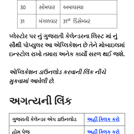
પ્લેસ્ટોર પર નું ગુજરાતી કેલેન્ડરના લિસ્ટ માં નું
સૌથી પોપ્યુલર આ એપ્લિકેશન છે તેને મોબાઇલમાં
ઇન્સ્ટોલ રાખો તમારા અનેક કાર્યો સરળ થઈ જશે.
એપ્લિકેશન ડાઉનલોડ કરવાની લિંક નીચે
મુકવામાં આવેલી છે.
અગત્યની લિંક
ગુજરાતી કેલેન્ડર એપ ડાઉનલોડ
અહીં ક્લિક કરો
હોમ પેજ
અહીં ક્લિક કરો