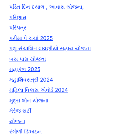
પંડિત દિન દયાળ , આવાસ યોજના,
પરિણામ
પરિપત્ર
પરીક્ષા પે ચર્ચા 2025
પશુ સંચાલિત વાવણીયો સહાય યોજના
બસ પાસ યોજના
મહાકુંભ 2025
મહાશિવરાત્રી 2024
મહિલા વિકાસ એવોર્ડ 2024
મુદ્રા લોન યોજના
મેરેજ સર્ટી
યોજના
રંગોળી ડિઝાઇન