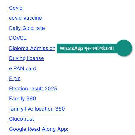
Covid
covid vaccine
Daily Gold rate
DGVCL
Diploma Admission
WhatsApp ગ્રૂપમાં જોડાવો!
Driving license
e PAN card
E pic
Election result 2025
Family 360
family live location 360
Glucotrust
Google Read Along App: