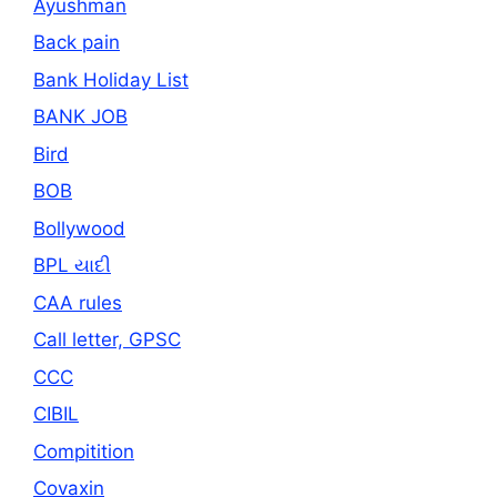
Ayushman
Back pain
Bank Holiday List
BANK JOB
Bird
BOB
Bollywood
BPL યાદી
CAA rules
Call letter, GPSC
CCC
CIBIL
Compitition
Covaxin