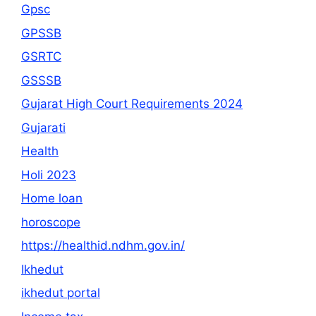
Gpsc
GPSSB
GSRTC
GSSSB
Gujarat High Court Requirements 2024
Gujarati
Health
Holi 2023
Home loan
horoscope
https://healthid.ndhm.gov.in/
Ikhedut
ikhedut portal