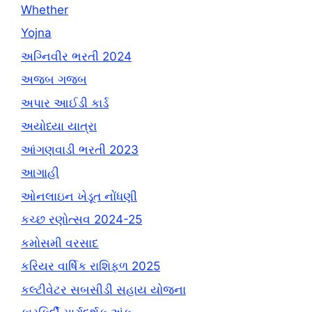
Whether
Yojna
અગ્નિવીર ભરતી 2024
અજબ ગજબ
અપાર આઈડી કાર્ડ
અયોધ્યા યાત્રા
આંગણવાડી ભરતી 2023
આગાહી
ઓનલાઇન ખેડૂત નોંધણી
કચ્છ રણોત્સવ 2024-25
કમોસમી વરસાદ
કરિયર વાર્ષિક રાશિફળ 2025
કલ્ટીવેટર સબસીડી સહાય યોજના