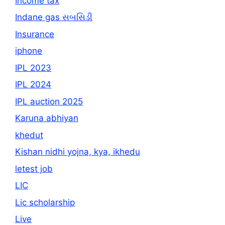
Income tax
Indane gas સબસિડી
Insurance
iphone
IPL 2023
IPL 2024
IPL auction 2025
Karuna abhiyan
khedut
Kishan nidhi yojna, kya, ikhedu
letest job
LIC
Lic scholarship
Live