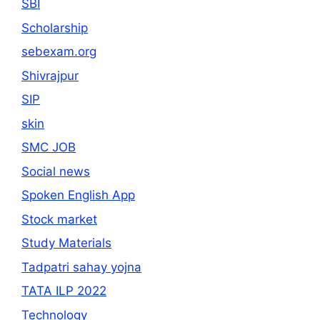
SBI
Scholarship
sebexam.org
Shivrajpur
SIP
skin
SMC JOB
Social news
Spoken English App
Stock market
Study Materials
Tadpatri sahay yojna
TATA ILP 2022
Technology