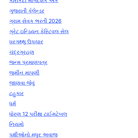
કારકિર્દી માર્ગદર્શક અંક
ગુજરાતી કેલેન્ડર
ગ્રામ સેવક ભરતી 2026
ગ્રેટ ઇન્ડિયન ફેસ્ટિવલ સેલ
ઘરગથ્થુ ઉપચાર
ચંદ્રગ્રહણ
જન્મ પ્રમાણપત્ર
જમીન માપણી
જાણવા જેવું
ટહુકાર
ધર્મ
ધોરણ 12 પરીક્ષા ટાઈમટેબલ
નિયમો
પક્ષીઓનો મધુર અવાજ