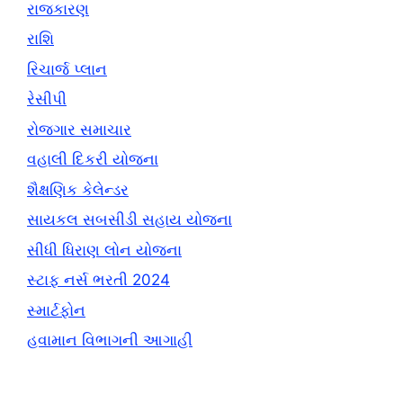
રાજકારણ
રાશિ
રિચાર્જ પ્લાન
રેસીપી
રોજગાર સમાચાર
વહાલી દિકરી યોજના
શૈક્ષણિક કેલેન્ડર
સાયકલ સબસીડી સહાય યોજના
સીધી ધિરાણ લોન યોજના
સ્ટાફ નર્સ ભરતી 2024
સ્માર્ટફોન
હવામાન વિભાગની આગાહી