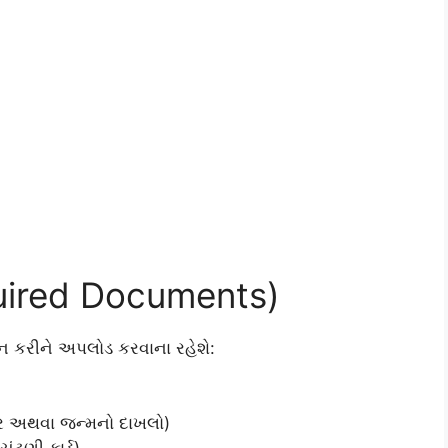
quired Documents)
ન કરીને અપલોડ કરવાના રહેશે:
પત્ર અથવા જન્મનો દાખલો)