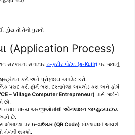
ંટણી કાર્ડ)
હોય તો તેનો પુરાવો
યા (Application Process)
રાત સરકારના સત્તાવાર
ઇ-કુટીર પોર્ટલ (e-Kutir)
પર જવાનું
 રજીસ્ટ્રેશન કરો અને પ્રોફાઇલ અપડેટ કરો.
િંક પસંદ કરી ફોર્મ ભરો, દસ્તાવેજો અપલોડ કરો અને ફોર્મ
VCE – Village Computer Entrepreneur)
પાસે જઈને
કો છો.
દ્વારા તમામ માન્ય અરજીઓમાંથી
ઓનલાઇન કમ્પ્યુટરાઇઝ્ડ
 આવે છે.
ારા મોબાઇલ પર
ઇ-વાઉચર (QR Code)
મોકલવામાં આવશે,
ધનો મેળવી શકશો.