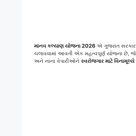
માનવ કલ્યાણ યોજના 2026
એ ગુજરાત સરકારના
ચલાવવામાં આવતી એક મહત્વપૂર્ણ યોજના છે, જેનો 
અને નાના વેપારીઓને
સ્વરોજગાર માટે વિનામૂલ્ય