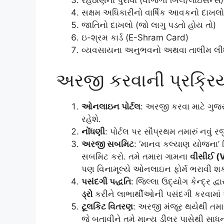
રહેઠાણનો પુરાવો (વીજળી બિલ/લાઇસન્સ/ચૂ
સક્ષમ અધિકારીનો વાર્ષિક આવકનો દાખલો
જાતિનો દાખલો (જો લાગુ પડતો હોય તો)
ઇ-શ્રમ કાર્ડ (E-Shram Card)
વ્યવસાયના અનુભવનો અથવા તાલીમ લીધી 
અરજી કરવાની પ્રક્રિ
ઓનલાઇન પોર્ટલ
: અરજી કરવા માટે ગુજ
રહેશે.
નોંધણી
: પોર્ટલ પર સૌપ્રથમ તમારું નવું
અરજી સબમિટ
: ‘માનવ કલ્યાણ યોજના’ લ
સબમિટ કરો. તમે તમારા ગામના
વીસીઈ (
પણ વિનામૂલ્યે ઓનલાઇન ફોર્મ ભરાવી શ
પસંદગી પદ્ધતિ
: જિલ્લા ઉદ્યોગ કેન્દ્ર 
ડ્રો
કરીને લાભાર્થીઓની પસંદગી કરવામાં
ટૂલકિટ વિતરણ
: અરજી મંજૂર થયેથી તમ
જે બતાવીને તમે માન્ય ડીલર પાસેથી સા