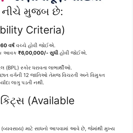
 નીચે મુજબ છે:
bility Criteria)
 60 વર્ષ
વચ્ચે હોવી જોઈએ.
્ષિક આવક
₹6,00,000/- સુધી
હોવી જોઈએ.
એલ (BPL) સ્કોર ધરાવતા લાભાર્થીઓ.
છાત વર્ગની 12 જાતિઓ તેમજ વિચરતી અને વિમુક્ત
યાદા લાગુ પડતી નથી.
કિટ્સ (Available
(વ્યવસાય) માટે સાધનો આપવામાં આવે છે, જેમાંથી મુખ્ય