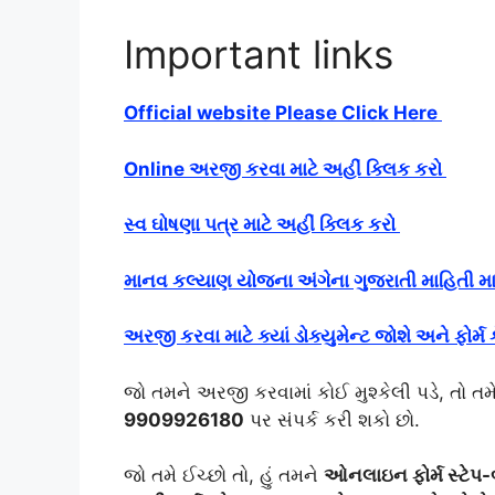
Important links
Official website Please Click Here
Online અરજી કરવા માટે અહીં ક્લિક કરો
સ્વ ઘોષણા પત્ર માટે અહીં ક્લિક કરો
માનવ કલ્યાણ યોજના અંગેના ગુજરાતી માહિતી માટ
અરજી કરવા માટે ક્યાં ડોક્યુમેન્ટ જોશે અને ફોર્મ 
જો તમને અરજી કરવામાં કોઈ મુશ્કેલી પડે, તો તમે
9909926180
પર સંપર્ક કરી શકો છો.
જો તમે ઈચ્છો તો, હું તમને
ઓનલાઇન ફોર્મ સ્ટેપ-બા