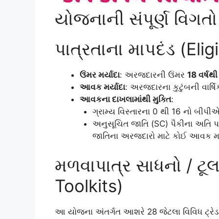
યોજનાની સંપૂર્ણ વિગતો
પાત્રતાના માપદંડ (Eligi
ઉંમર મર્યાદા
: અરજદારની ઉંમર
18 વર્ષથી
આવક મર્યાદા
: અરજદારના કુટુંબની વાર
આવકના દાખલામાંથી મુક્તિ
:
ગ્રામ્ય વિસ્તારના 0 થી 16 નો બીપી
અનુસૂચિત જાતિ (SC) પૈકીના અતિ પ
જાતિના અરજદારો માટે કોઈ આવક મર્
મળવાપાત્ર સાધનો / ટૂલ
Toolkits)
આ યોજના અંતર્ગત આશરે 28 જેટલા વિવિધ ટ્રેડ 