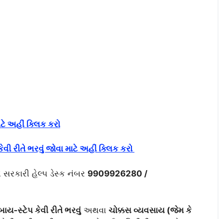
ે અહીં ક્લિક કરો
કેવી રીતે ભરવું જોવા માટે અહીં ક્લિક કરો
 સરકારી હેલ્પ ડેસ્ક નંબર
9909926280 /
ય-સ્ટેપ કેવી રીતે ભરવું
અથવા
ચોક્કસ વ્યવસાય (જેમ કે