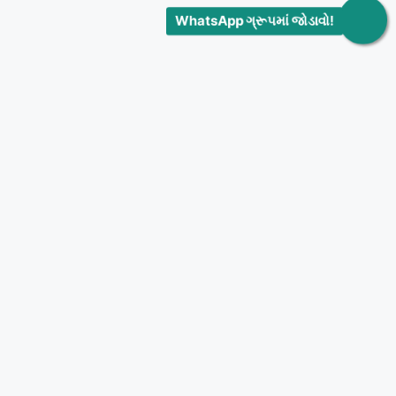
WhatsApp ગ્રૂપમાં જોડાવો!