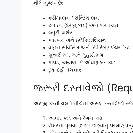
નીચે મુજબ છે:
કડીયાકામ / સેન્ટિંગ કામ
ટેલરિંગ (દરજીકામ) અને ભરતકામ
બ્યુટી પાર્લર
પ્લમ્બર અને ઇલેક્ટ્રિશિયન
વાહન સર્વિસિંગ અને રિપેરિંગ / પંચર કિટ
સુથારીકામ અને લુહારીકામ
પાપડ, અથાણાં કે આંધણ બનાવટ
દૂધ-દહીં વેચનાર
જરૂરી દસ્તાવેજો (Re
અરજી કરતી વખતે નીચેના અસલ દસ્તાવેજો સ્કે
આધાર કાર્ડ અને રેશન કાર્ડ
ઉંમરનો પુરાવો (શાળા છોડ્યાનું પ્રમાણ