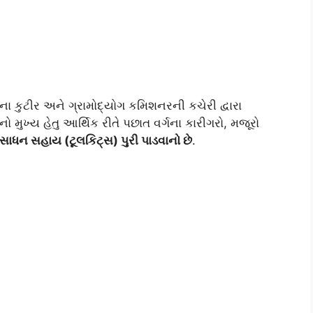
 કુટીર અને ગ્રામોદ્યોગ કમિશનરની કચેરી દ્વારા
મુખ્ય હેતુ આર્થિક રીતે પછાત વર્ગના કારીગરો, મજૂરો
ે સાધન સહાય (ટૂલકિટ્સ) પુરી પાડવાનો છે
.