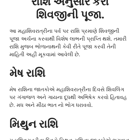
રાશિ અનુસાર કરો
શિવજીની પૂજા.
આ મહાશિવરાત્રીના પર્વ પર રાશિ પ્રમાણે શિવજીની
પૂજા અર્ચના કરવાથી વિશેષ લાભની પ્રાપ્તિ થશે. તમારી
રાશિ મુજબ ભોળાનાથની કેવી રીતે પૂજા કરવી તેની
માહિતી અહીં મૂકવામાં આવેલી છે.
મેષ રાશિ
મેષ રાશિના જાતકોએ મહાશિવરાત્રીના દિવસે શિવલિંગ
પર ગંગાજળ અને ગાયના દૂધથી અભિષેક કરવો હિતાવહ
છે. મધ અને મીઠા ભાત નો ભોગ ધરાવવો.
મિથુન રાશિ