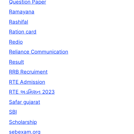
Question Paper
Ramayana
Rashifal
Ration card
Redio
Reliance Communication
Result
RRB Recruiment
RTE Admission
RTE અડમિશન 2023
Safar gujarat
SBI
Scholarship
sebexam.org