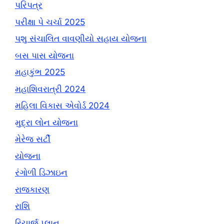
પરિપત્ર
પરીક્ષા પે ચર્ચા 2025
પશુ સંચાલિત વાવણીયો સહાય યોજના
બસ પાસ યોજના
મહાકુંભ 2025
મહાશિવરાત્રી 2024
મહિલા વિકાસ એવોર્ડ 2024
મુદ્રા લોન યોજના
મેરેજ સર્ટી
યોજના
રંગોળી ડિઝાઇન
રાજકારણ
રાશિ
રિચાર્જ પ્લાન