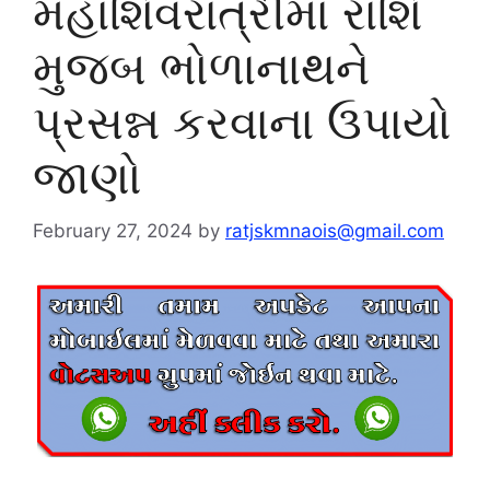
મહાશિવરાત્રીમાં રાશિ
મુજબ ભોળાનાથને
પ્રસન્ન કરવાના ઉપાયો
જાણો
February 27, 2024
by
ratjskmnaois@gmail.com