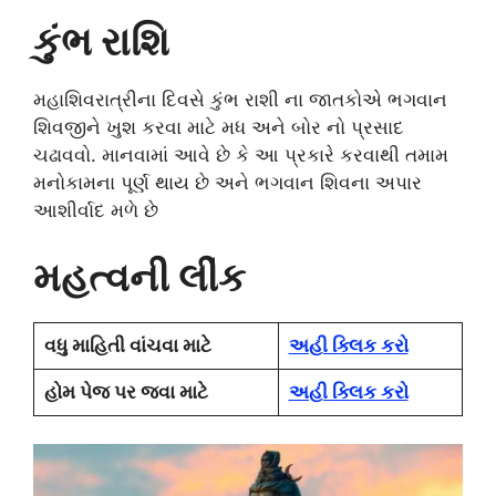
કુંભ રાશિ
મહાશિવરાત્રીના દિવસે કુંભ રાશી ના જાતકોએ ભગવાન
શિવજીને ખુશ કરવા માટે મધ અને બોર નો પ્રસાદ
ચઢાવવો. માનવામાં આવે છે કે આ પ્રકારે કરવાથી તમામ
મનોકામના પૂર્ણ થાય છે અને ભગવાન શિવના અપાર
આશીર્વાદ મળે છે
મહત્વની લીંક
વધુ માહિતી વાંચવા માટે
અહી ક્લિક કરો
હોમ પેજ પર જવા માટે
અહી ક્લિક કરો