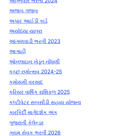
અગ્નિવીર ભરતી 2024
અજબ ગજબ
અપાર આઈડી કાર્ડ
અયોધ્યા યાત્રા
આંગણવાડી ભરતી 2023
આગાહી
ઓનલાઇન ખેડૂત નોંધણી
કચ્છ રણોત્સવ 2024-25
કમોસમી વરસાદ
કરિયર વાર્ષિક રાશિફળ 2025
કલ્ટીવેટર સબસીડી સહાય યોજના
કારકિર્દી માર્ગદર્શક અંક
ગુજરાતી કેલેન્ડર
ગ્રામ સેવક ભરતી 2026