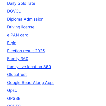
Daily Gold rate
DGVCL
Diploma Admission
Driving license
e PAN card
E pic
Election result 2025
Family 360
family live location 360
Glucotrust
Google Read Along App:
Gpsc
GPSSB