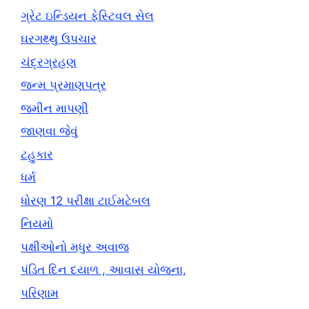
ગ્રેટ ઇન્ડિયન ફેસ્ટિવલ સેલ
ઘરગથ્થુ ઉપચાર
ચંદ્રગ્રહણ
જન્મ પ્રમાણપત્ર
જમીન માપણી
જાણવા જેવું
ટહુકાર
ધર્મ
ધોરણ 12 પરીક્ષા ટાઈમટેબલ
નિયમો
પક્ષીઓનો મધુર અવાજ
પંડિત દિન દયાળ , આવાસ યોજના,
પરિણામ