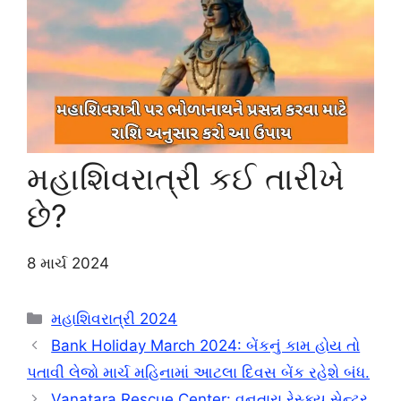
મહાશિવરાત્રી કઈ તારીખે
છે?
8 માર્ચ 2024
Categories
મહાશિવરાત્રી 2024
Bank Holiday March 2024: બેંકનું કામ હોય તો
પતાવી લેજો માર્ચ મહિનામાં આટલા દિવસ બેંક રહેશે બંધ.
Vanatara Rescue Center: વનતારા રેસ્ક્યુ સેન્ટર.