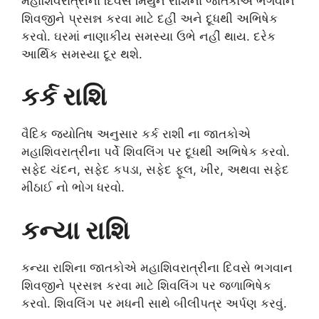
મહાશિવરાત્રીના દિવસે મિથુન રાશિના જાતકોએ ભગવાન
શિવજીને પ્રસન્ન કરવા માટે દહીં અને દૂધથી અભિષેક
કરવો. ઘરમાં નાણાકીય સમસ્યા ઉભે નહીં થાય. દરેક
આર્થિક સમસ્યા દૂર થશે.
કર્ક રાશિ
વૈદિક જ્યોતિષ અનુસાર કર્ક રાશી ના જાતકોએ
મહાશિવરાત્રીના પર્વે શિવલિંગ પર દૂધથી અભિષેક કરવો.
સફેદ ચંદન, સફેદ કપડા, સફેદ ફૂલ, ખીર, અથવા સફેદ
મીઠાઈ નો ભોગ ધરવો.
કન્યા રાશિ
કન્યા રાશિના જાતકોએ મહાશિવરાત્રીના દિવસે ભગવાન
શિવજીને પ્રસન્ન કરવા માટે શિવલિંગ પર જળાભિષેક
કરવો. શિવલિંગ પર મધની સાથે બીલીપત્ર અર્પણ કરવું.