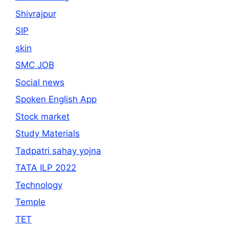
Shivrajpur
SIP
skin
SMC JOB
Social news
Spoken English App
Stock market
Study Materials
Tadpatri sahay yojna
TATA ILP 2022
Technology
Temple
TET