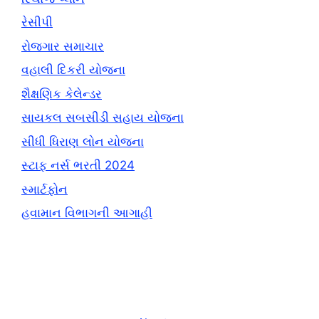
રેસીપી
રોજગાર સમાચાર
વહાલી દિકરી યોજના
શૈક્ષણિક કેલેન્ડર
સાયકલ સબસીડી સહાય યોજના
સીધી ધિરાણ લોન યોજના
સ્ટાફ નર્સ ભરતી 2024
સ્માર્ટફોન
હવામાન વિભાગની આગાહી