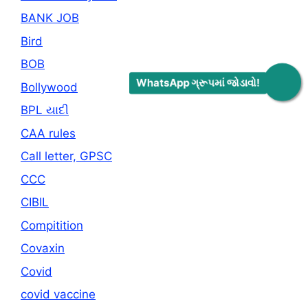
BANK JOB
Bird
BOB
WhatsApp ગ્રૂપમાં જોડાવો!
Bollywood
BPL યાદી
CAA rules
Call letter, GPSC
CCC
CIBIL
Compitition
Covaxin
Covid
covid vaccine