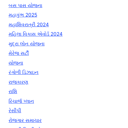
બસ પાસ યોજના
મહાકુંભ 2025
મહાશિવરાત્રી 2024
મહિલા વિકાસ એવોર્ડ 2024
મુદ્રા લોન યોજના
મેરેજ સર્ટી
યોજના
રંગોળી ડિઝાઇન
રાજકારણ
રાશિ
રિચાર્જ પ્લાન
રેસીપી
રોજગાર સમાચાર