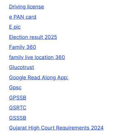
Driving license
e PAN card
E pic
Election result 2025
Family 360
family live location 360
Glucotrust
Google Read Along App:
Gpsc
GPSSB
GSRTC
GSSSB
Gujarat High Court Requirements 2024