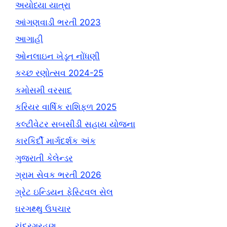
અયોધ્યા યાત્રા
આંગણવાડી ભરતી 2023
આગાહી
ઓનલાઇન ખેડૂત નોંધણી
કચ્છ રણોત્સવ 2024-25
કમોસમી વરસાદ
કરિયર વાર્ષિક રાશિફળ 2025
કલ્ટીવેટર સબસીડી સહાય યોજના
કારકિર્દી માર્ગદર્શક અંક
ગુજરાતી કેલેન્ડર
ગ્રામ સેવક ભરતી 2026
ગ્રેટ ઇન્ડિયન ફેસ્ટિવલ સેલ
ઘરગથ્થુ ઉપચાર
ચંદ્રગ્રહણ