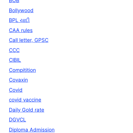
BOB
Bollywood
BPL યાદી
CAA rules
Call letter, GPSC
CCC
CIBIL
Compitition
Covaxin
Covid
covid vaccine
Daily Gold rate
DGVCL
Diploma Admission