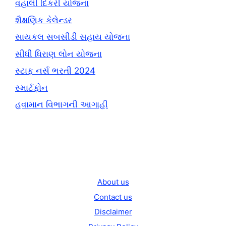
વહાલી દિકરી યોજના
શૈક્ષણિક કેલેન્ડર
સાયકલ સબસીડી સહાય યોજના
સીધી ધિરાણ લોન યોજના
સ્ટાફ નર્સ ભરતી 2024
સ્માર્ટફોન
હવામાન વિભાગની આગાહી
About us
Contact us
Disclaimer