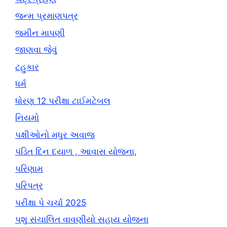
જન્મ પ્રમાણપત્ર
જમીન માપણી
જાણવા જેવું
ટહુકાર
ધર્મ
ધોરણ 12 પરીક્ષા ટાઈમટેબલ
નિયમો
પક્ષીઓનો મધુર અવાજ
પંડિત દિન દયાળ , આવાસ યોજના,
પરિણામ
પરિપત્ર
પરીક્ષા પે ચર્ચા 2025
પશુ સંચાલિત વાવણીયો સહાય યોજના