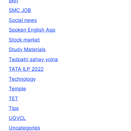
skin
SMC JOB
Social news
Spoken English App
Stock market
Study Materials
Tadpatri sahay yojna
TATA ILP 2022
Technology
Temple
TET
Tips
UGVCL
Uncategories