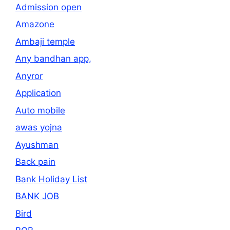
Admission open
Amazone
Ambaji temple
Any bandhan app,
Anyror
Application
Auto mobile
awas yojna
Ayushman
Back pain
Bank Holiday List
BANK JOB
Bird