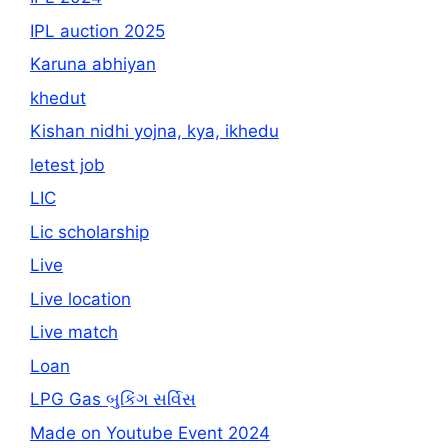
IPL auction 2025
Karuna abhiyan
khedut
Kishan nidhi yojna, kya, ikhedu
letest job
LIC
Lic scholarship
Live
Live location
Live match
Loan
LPG Gas બુકિંગ સર્વિસ
Made on Youtube Event 2024