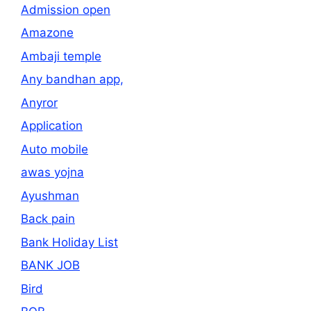
Admission open
Amazone
Ambaji temple
Any bandhan app,
Anyror
Application
Auto mobile
awas yojna
Ayushman
Back pain
Bank Holiday List
BANK JOB
Bird