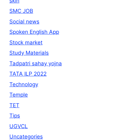
skin
SMC JOB
Social news
Spoken English App
Stock market
Study Materials
Tadpatri sahay yojna
TATA ILP 2022
Technology
Temple
TET
Tips
UGVCL
Uncategories