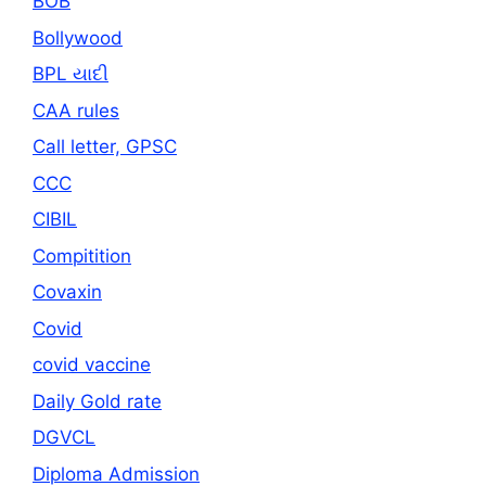
BOB
Bollywood
BPL યાદી
CAA rules
Call letter, GPSC
CCC
CIBIL
Compitition
Covaxin
Covid
covid vaccine
Daily Gold rate
DGVCL
Diploma Admission