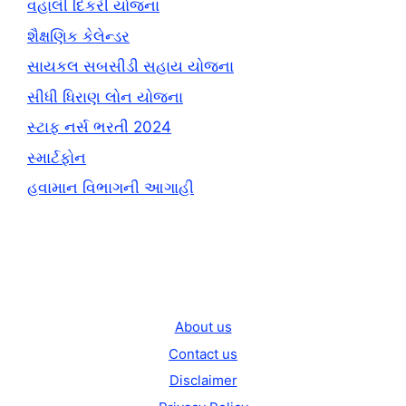
વહાલી દિકરી યોજના
શૈક્ષણિક કેલેન્ડર
સાયકલ સબસીડી સહાય યોજના
સીધી ધિરાણ લોન યોજના
સ્ટાફ નર્સ ભરતી 2024
સ્માર્ટફોન
હવામાન વિભાગની આગાહી
About us
Contact us
Disclaimer