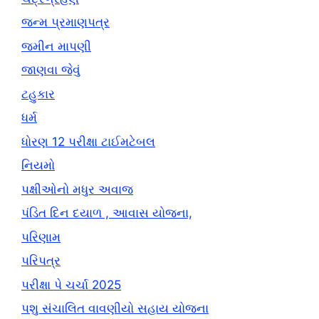
જન્મ પ્રમાણપત્ર
જમીન માપણી
જાણવા જેવું
ટહુકાર
ધર્મ
ધોરણ 12 પરીક્ષા ટાઈમટેબલ
નિયમો
પક્ષીઓનો મધુર અવાજ
પંડિત દિન દયાળ , આવાસ યોજના,
પરિણામ
પરિપત્ર
પરીક્ષા પે ચર્ચા 2025
પશુ સંચાલિત વાવણીયો સહાય યોજના