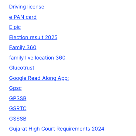
Driving license
e PAN card
E pic
Election result 2025
Family 360
family live location 360
Glucotrust
Google Read Along App:
Gpsc
GPSSB
GSRTC
GSSSB
Gujarat High Court Requirements 2024