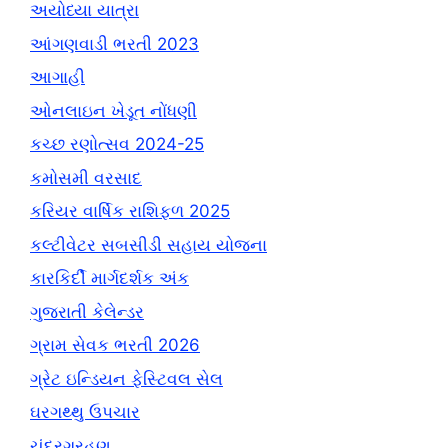
અયોધ્યા યાત્રા
આંગણવાડી ભરતી 2023
આગાહી
ઓનલાઇન ખેડૂત નોંધણી
કચ્છ રણોત્સવ 2024-25
કમોસમી વરસાદ
કરિયર વાર્ષિક રાશિફળ 2025
કલ્ટીવેટર સબસીડી સહાય યોજના
કારકિર્દી માર્ગદર્શક અંક
ગુજરાતી કેલેન્ડર
ગ્રામ સેવક ભરતી 2026
ગ્રેટ ઇન્ડિયન ફેસ્ટિવલ સેલ
ઘરગથ્થુ ઉપચાર
ચંદ્રગ્રહણ