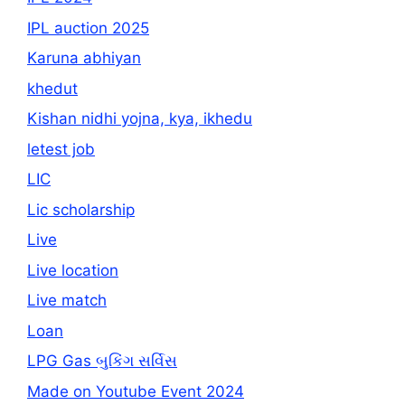
IPL auction 2025
Karuna abhiyan
khedut
Kishan nidhi yojna, kya, ikhedu
letest job
LIC
Lic scholarship
Live
Live location
Live match
Loan
LPG Gas બુકિંગ સર્વિસ
Made on Youtube Event 2024