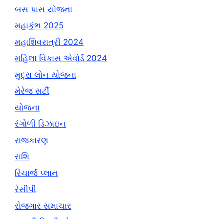
બસ પાસ યોજના
મહાકુંભ 2025
મહાશિવરાત્રી 2024
મહિલા વિકાસ એવોર્ડ 2024
મુદ્રા લોન યોજના
મેરેજ સર્ટી
યોજના
રંગોળી ડિઝાઇન
રાજકારણ
રાશિ
રિચાર્જ પ્લાન
રેસીપી
રોજગાર સમાચાર