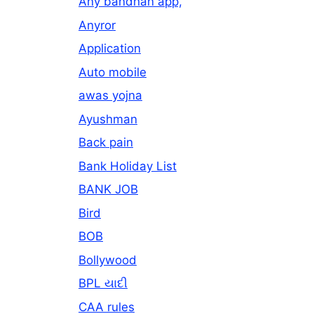
Any bandhan app,
Anyror
Application
Auto mobile
awas yojna
Ayushman
Back pain
Bank Holiday List
BANK JOB
Bird
BOB
Bollywood
BPL યાદી
CAA rules