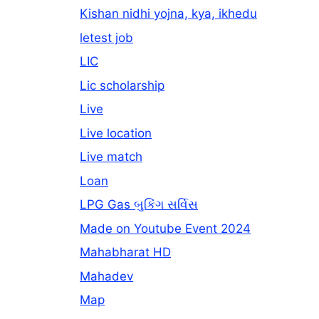
Kishan nidhi yojna, kya, ikhedu
letest job
LIC
Lic scholarship
Live
Live location
Live match
Loan
LPG Gas બુકિંગ સર્વિસ
Made on Youtube Event 2024
Mahabharat HD
Mahadev
Map