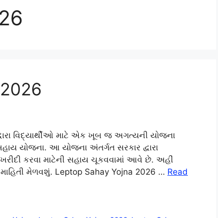
026
 2026
વારા વિદ્યાર્થીઓ માટે એક ખૂબ જ અગત્યની યોજના
હાય યોજના. આ યોજના અંતર્ગત સરકાર દ્વારા
 ખરીદી કરવા માટેની સહાય ચૂકવવામાં આવે છે. અહીં
 માહિતી મેળવશું. Leptop Sahay Yojna 2026 …
Read