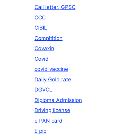
Call letter, GPSC
CCC
CIBIL
Compitition
Covaxin
Covid
covid vaccine
Daily Gold rate
DGVCL
Diploma Admission
Driving license
e PAN card
E pic