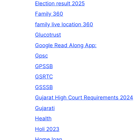
Election result 2025
Family 360
family live location 360
Glucotrust
Google Read Along App:
Gpsc
GPSSB
GSRTC
GSSSB
Gujarat High Court Requirements 2024
Gujarati
Health
Holi 2023
Home loan