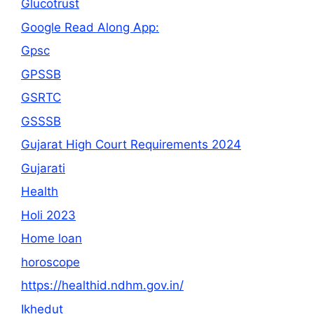
Glucotrust
Google Read Along App:
Gpsc
GPSSB
GSRTC
GSSSB
Gujarat High Court Requirements 2024
Gujarati
Health
Holi 2023
Home loan
horoscope
https://healthid.ndhm.gov.in/
Ikhedut