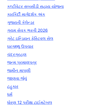
કલ્ટીવેટર સબસીડી સહાય યોજના
કારકિર્દી માર્ગદર્શક અંક
ગુજરાતી કેલેન્ડર
ગ્રામ સેવક ભરતી 2026
ગ્રેટ ઇન્ડિયન ફેસ્ટિવલ સેલ
ઘરગથ્થુ ઉપચાર
ચંદ્રગ્રહણ
જન્મ પ્રમાણપત્ર
જમીન માપણી
જાણવા જેવું
ટહુકાર
ધર્મ
ધોરણ 12 પરીક્ષા ટાઈમટેબલ