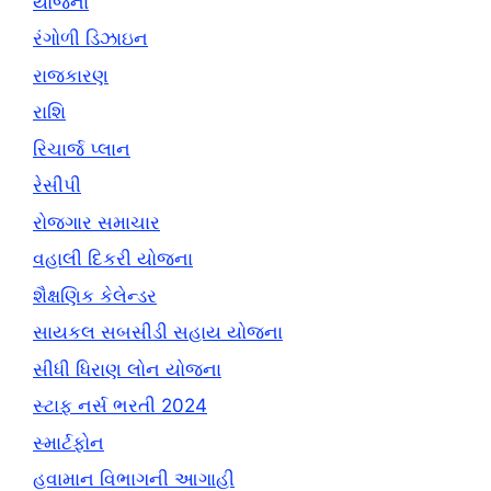
યોજના
રંગોળી ડિઝાઇન
રાજકારણ
રાશિ
રિચાર્જ પ્લાન
રેસીપી
રોજગાર સમાચાર
વહાલી દિકરી યોજના
શૈક્ષણિક કેલેન્ડર
સાયકલ સબસીડી સહાય યોજના
સીધી ધિરાણ લોન યોજના
સ્ટાફ નર્સ ભરતી 2024
સ્માર્ટફોન
હવામાન વિભાગની આગાહી