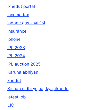
ikhedut portal
Income tax
Indane gas સબસિડી
Insurance
iphone
IPL 2023
IPL 2024
IPL auction 2025
Karuna abhiyan
khedut
Kishan nidhi yojna, kya, ikhedu
letest job
LIC