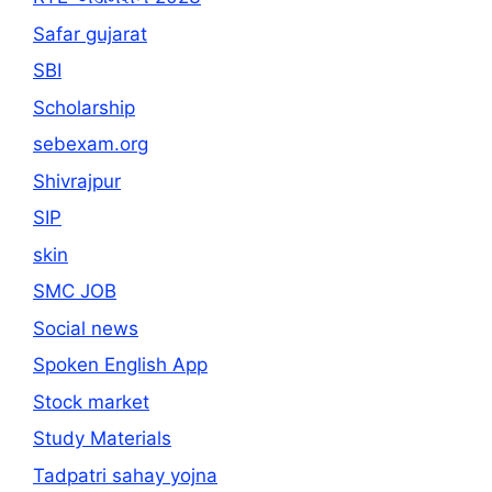
Safar gujarat
SBI
Scholarship
sebexam.org
Shivrajpur
SIP
skin
SMC JOB
Social news
Spoken English App
Stock market
Study Materials
Tadpatri sahay yojna