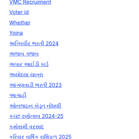
VMC Recruiment
Voter id
Whether
Yojna
અગ્નિવીર ભરતી 2024
અજબ ગજબ
અપાર આઈડી કાર્ડ
અયોધ્યા યાત્રા
આંગણવાડી ભરતી 2023
આગાહી
ઓનલાઇન ખેડૂત નોંધણી
કચ્છ રણોત્સવ 2024-25
કમોસમી વરસાદ
કરિયર વાર્ષિક રાશિફળ 2025