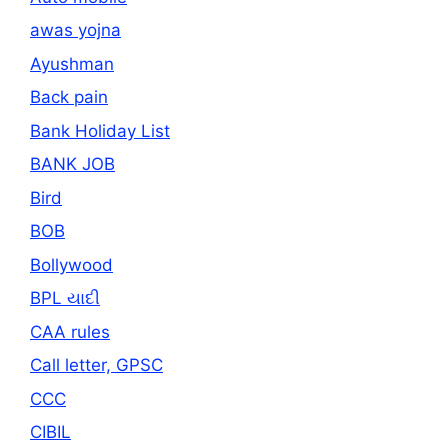
awas yojna
Ayushman
Back pain
Bank Holiday List
BANK JOB
Bird
BOB
Bollywood
BPL યાદી
CAA rules
Call letter, GPSC
CCC
CIBIL