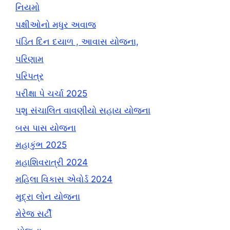
નિયમો
પક્ષીઓનો મધુર અવાજ
પંડિત દિન દયાળ , આવાસ યોજના,
પરિણામ
પરિપત્ર
પરીક્ષા પે ચર્ચા 2025
પશુ સંચાલિત વાવણીયો સહાય યોજના
બસ પાસ યોજના
મહાકુંભ 2025
મહાશિવરાત્રી 2024
મહિલા વિકાસ એવોર્ડ 2024
મુદ્રા લોન યોજના
મેરેજ સર્ટી