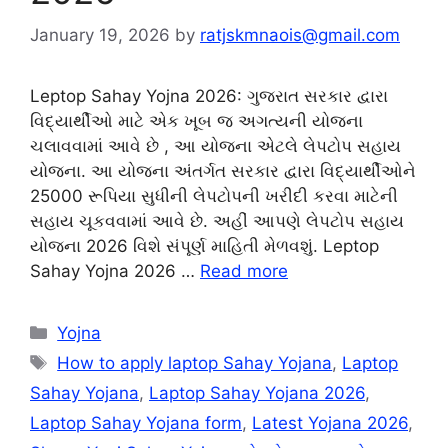
January 19, 2026
by
ratjskmnaois@gmail.com
Leptop Sahay Yojna 2026: ગુજરાત સરકાર દ્વારા
વિદ્યાર્થીઓ માટે એક ખૂબ જ અગત્યની યોજના
ચલાવવામાં આવે છે , આ યોજના એટલે લેપટોપ સહાય
યોજના. આ યોજના અંતર્ગત સરકાર દ્વારા વિદ્યાર્થીઓને
25000 રૂપિયા સુધીની લેપટોપની ખરીદી કરવા માટેની
સહાય ચૂકવવામાં આવે છે. અહીં આપણે લેપટોપ સહાય
યોજના 2026 વિશે સંપૂર્ણ માહિતી મેળવશું. Leptop
Sahay Yojna 2026 …
Read more
Categories
Yojna
Tags
How to apply laptop Sahay Yojana
,
Laptop
Sahay Yojana
,
Laptop Sahay Yojana 2026
,
Laptop Sahay Yojana form
,
Latest Yojana 2026
,