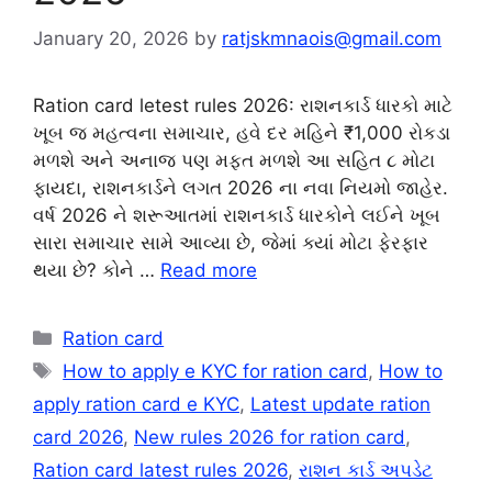
January 20, 2026
by
ratjskmnaois@gmail.com
Ration card letest rules 2026: રાશનકાર્ડ ધારકો માટે
ખૂબ જ મહત્વના સમાચાર, હવે દર મહિને ₹1,000 રોકડા
મળશે અને અનાજ પણ મફત મળશે આ સહિત ૮ મોટા
ફાયદા, રાશનકાર્ડને લગત 2026 ના નવા નિયમો જાહેર.
વર્ષ 2026 ને શરૂઆતમાં રાશનકાર્ડ ધારકોને લઈને ખૂબ
સારા સમાચાર સામે આવ્યા છે, જેમાં ક્યાં મોટા ફેરફાર
થયા છે? કોને …
Read more
Categories
Ration card
Tags
How to apply e KYC for ration card
,
How to
apply ration card e KYC
,
Latest update ration
card 2026
,
New rules 2026 for ration card
,
Ration card latest rules 2026
,
રાશન કાર્ડ અપડેટ