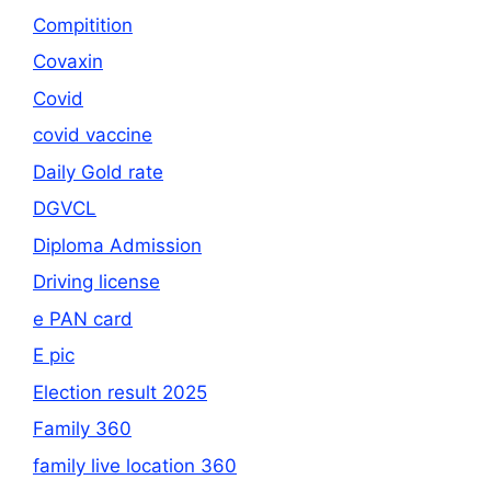
Compitition
Covaxin
Covid
covid vaccine
Daily Gold rate
DGVCL
Diploma Admission
Driving license
e PAN card
E pic
Election result 2025
Family 360
family live location 360