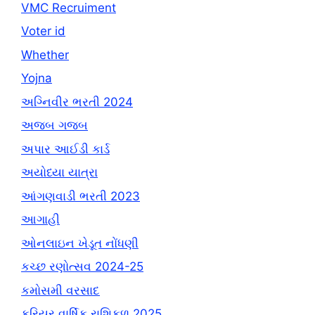
VMC Recruiment
Voter id
Whether
Yojna
અગ્નિવીર ભરતી 2024
અજબ ગજબ
અપાર આઈડી કાર્ડ
અયોધ્યા યાત્રા
આંગણવાડી ભરતી 2023
આગાહી
ઓનલાઇન ખેડૂત નોંધણી
કચ્છ રણોત્સવ 2024-25
કમોસમી વરસાદ
કરિયર વાર્ષિક રાશિફળ 2025