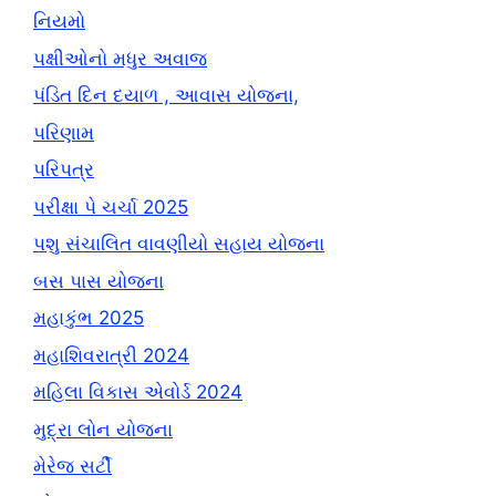
નિયમો
પક્ષીઓનો મધુર અવાજ
પંડિત દિન દયાળ , આવાસ યોજના,
પરિણામ
પરિપત્ર
પરીક્ષા પે ચર્ચા 2025
પશુ સંચાલિત વાવણીયો સહાય યોજના
બસ પાસ યોજના
મહાકુંભ 2025
મહાશિવરાત્રી 2024
મહિલા વિકાસ એવોર્ડ 2024
મુદ્રા લોન યોજના
મેરેજ સર્ટી