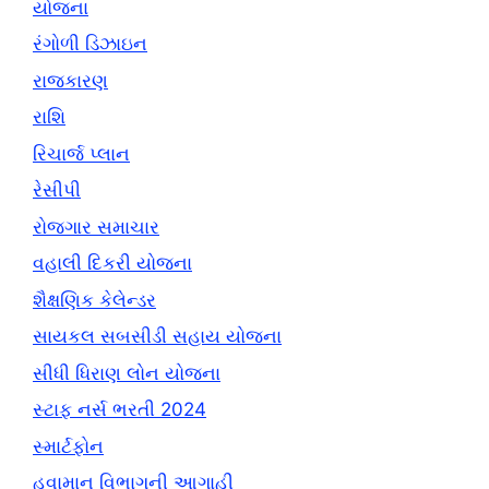
યોજના
રંગોળી ડિઝાઇન
રાજકારણ
રાશિ
રિચાર્જ પ્લાન
રેસીપી
રોજગાર સમાચાર
વહાલી દિકરી યોજના
શૈક્ષણિક કેલેન્ડર
સાયકલ સબસીડી સહાય યોજના
સીધી ધિરાણ લોન યોજના
સ્ટાફ નર્સ ભરતી 2024
સ્માર્ટફોન
હવામાન વિભાગની આગાહી