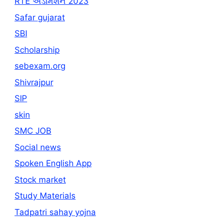
RTE અડમિશન 2023
Safar gujarat
SBI
Scholarship
sebexam.org
Shivrajpur
SIP
skin
SMC JOB
Social news
Spoken English App
Stock market
Study Materials
Tadpatri sahay yojna