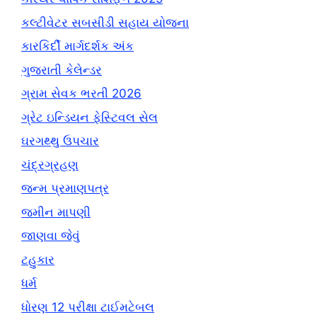
કલ્ટીવેટર સબસીડી સહાય યોજના
કારકિર્દી માર્ગદર્શક અંક
ગુજરાતી કેલેન્ડર
ગ્રામ સેવક ભરતી 2026
ગ્રેટ ઇન્ડિયન ફેસ્ટિવલ સેલ
ઘરગથ્થુ ઉપચાર
ચંદ્રગ્રહણ
જન્મ પ્રમાણપત્ર
જમીન માપણી
જાણવા જેવું
ટહુકાર
ધર્મ
ધોરણ 12 પરીક્ષા ટાઈમટેબલ