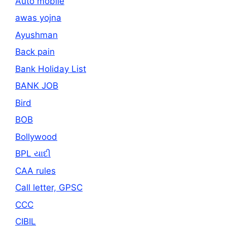
Auto mobile
awas yojna
Ayushman
Back pain
Bank Holiday List
BANK JOB
Bird
BOB
Bollywood
BPL યાદી
CAA rules
Call letter, GPSC
CCC
CIBIL