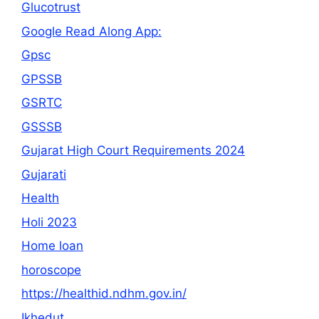
Glucotrust
Google Read Along App:
Gpsc
GPSSB
GSRTC
GSSSB
Gujarat High Court Requirements 2024
Gujarati
Health
Holi 2023
Home loan
horoscope
https://healthid.ndhm.gov.in/
Ikhedut