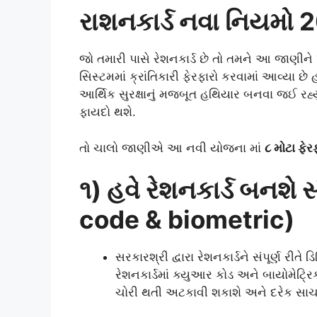
રાશનકાર્ડ નવા નિયમો 
જો તમારી પાસે રેશનકાર્ડ છે તો તમને આ જાણીને 
સિસ્ટમમાં ક્રાંતિકારી ફેરફારો કરવામાં આવ્યા છે
આર્થિક સુરક્ષાનું મજબૂત હથિયાર બનવા જઈ રહ્ય
ફાયદો થશે.
તો ચાલો જાણીએ આ નવી યોજના માં
૮ મોટા ફેર
૧) હવે રેશનકાર્ડ બનશે સ
code & biometric)
સરકારશ્રી દ્વારા રેશનકાર્ડને સંપૂર્ણ રીત
રેશનકાર્ડમાં ક્યુઆર કોડ અને બાયોમેટ્
ચોરી થતી અટકાવી શકાશે અને દરેક સાચા લ