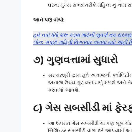
ઘરના મુખ્ય સભ્ય તરીકે મહિલા નું નામ
આને પણ વાંચો:
હવે નવો ધંધો શરૂ કરવા માટેની સુવર્ણ તક સરકા
લોન: સંપૂર્ણ માહિતી વિગતવાર વાંચવા માટે અહીં ક
૭) ગુણવત્તામાં સુધારો
સરકારશ્રી દ્વારા હવે અનાજની ક્વોલિટીમાં
અનાજ ઉચ્ચ ગુણવત્તા વાળું મળશે અને તે
કરવામાં આવશે.
૮) ગેસ સબસીડી માં ફેર
આ ઉપરાંત ગેસ સબસીડી માં પણ ખૂબ મોટો ફ
સિલિન્ડર સબસીડી વાળા દરે આપવામાં આ