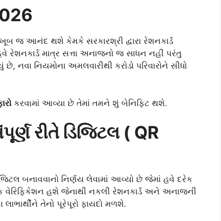
2026
ખૂબ જ આનંદ થશે કેમકે સરકારશ્રી દ્વારા રેશનકાર્ડ
 હવે રેશનકાર્ડ માત્ર સત્તા અનાજનો જ સાધન નહીં પરંતુ
ું છે, નવા નિયમોના અમલવારીથી કરોડો પરિવારોને સીધો
ફારો
કરવામાં આવ્યા છે તેમાં તમને શું બેનિફિટ થશે.
ંપૂર્ણ રીતે ડિજિટલ ( QR
ે ડિજિટલ બનાવવાનો નિર્ણય લેવામાં આવ્યો છે જેમાં હવે દરેક
રિક વેરિફિકેશન હશે જેનાથી નકલી રેશનકાર્ડ અને અનાજની
ાભાર્થીને તેનો પૂરેપૂરો ફાયદો મળશે.