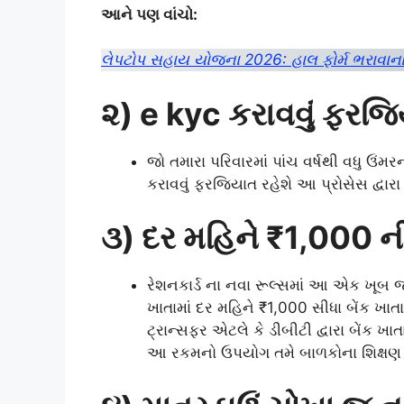
આને પણ વાંચો:
લેપટોપ સહાય યોજના 2026: હાલ ફોર્મ ભરાવાના શર
૨) e kyc કરાવવું ફરજ
જો તમારા પરિવારમાં પાંચ વર્ષથી વધુ ઉં
કરાવવું ફરજિયાત રહેશે આ પ્રોસેસ દ્વાર
૩) દર મહિને ₹1,000 ન
રેશનકાર્ડ ના નવા રૂલ્સમાં આ એક ખૂબ જ 
ખાતામાં દર મહિને ₹1,000 સીધા બેંક ખા
ટ્રાન્સફર એટલે કે ડીબીટી દ્વારા બેંક ખ
આ રકમનો ઉપયોગ તમે બાળકોના શિક્ષણ અન