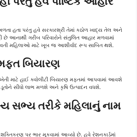
ીં પરંતુ હવે પૌષ્ટિક આહાર
 મળતા હતા પરંતુ હવે સરકારશ્રી તેમાં કઠોળ ખાદ્ય તેલ અને
હી છે આનાથી ગરીબ પરિવારોને સંતુલિત આહાર મળવામાં
ભવતી મહિલાઓ માટે ખૂબ જ આશીર્વાદ રૂપ સાબિત થશે.
શે મફત બિયારણ
ેમને ખેતી માટે હાઈ ક્વોલીટી બિયારણ મફતમાં આપવામાં આવશે
ૂતોને સીધો લાભ મળશે અને કૃષિ ઉત્પાદન વધશે.
ુખ્ય સભ્ય તરીકે મહિલાનું નામ
તિકરણ પર ભાર મૂકવામાં આવ્યો છે. હવે રેશનકાર્ડમાં