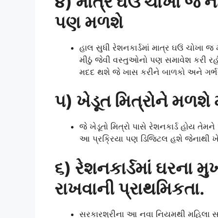
૪) માત્ર ઘઉં ચોખા જ નહ
પણ મળશે
હાલ સુધી રેશનકાર્ડમાં માત્ર ઘઉં ચોખા જ
મીઠું જેવી વસ્તુઓનો પણ સમાવેશ કરી ર
મદદ થશે જે ખાસ કરીને બાળકો અને ગર્
૫) ખેડૂત મિત્રોને મળ
જે ખેડૂતો મિત્રો પાસે રેશનકાર્ડ હોય ત
આ પ્રક્રિયા પણ ડિજિટલ હશે જેનાથી ખેડ
૬) રેશનકાર્ડમાં ઘરના મ
રાખવાની પ્રાથમિકતા.
સરકારશ્રીના આ નવા નિયમથી મહિલા સશક્