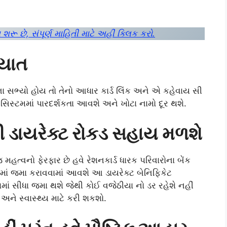
ૂ છે, સંપૂર્ણ માહિતી માટે અહીં ક્લિક કરો.
િયાત
મરના સભ્યો હોય તો તેનો આધાર કાર્ડ લિંક અને એ કહેવાય સી
ા સિસ્ટમમાં પારદર્શકતા આવશે અને ખોટા નામો દૂર થશે.
ી ડાયરેક્ટ રોકડ સહાય મળશે
મહત્વનો ફેરફાર છે હવે રેશનકાર્ડ ધારક પરિવારોના બેંક
તામાં જમા કરાવવામાં આવશે આ ડાયરેક્ટ બેનિફિકેટ
ાતામાં સીધા જમા થશે જેથી કોઈ વજેઠીયા નો ડર રહેશે નહીં
ે સ્વાસ્થ્ય માટે કરી શકશો.