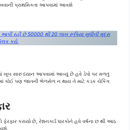
 રાખવાની પ્રાથમિકતા આપવામાં આવશે
ર આપી રહી છે 50000 થી 20 લાખ રૂપિયા સુધીની મુદ્રા
્લિક કરો.
 ખૂબ સારું ધ્યાન આપવામાં આવ્યું છે હવે ડેપો પર મળતું
માં કોઈ પણ જાતની ભેળસેળ ન થાય તે માટે કડક ચેકિંગ
ફાર
ેરફાર કરાયો છે, રેશનકાર્ડ ધારકોને હવે વર્ષના છ થી આઠ
વશે.