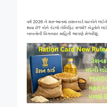
વર્ષ 2026 ને શરૂઆતમાં રાશનકાર્ડ ધારકોને લઈને 
થયા છે? કોને કેટલો બેનિફિટ મળશે? ખેડૂતોને લઈ
બાબતોની વિગતવાર માહિતી આપણે મેળવીશું.