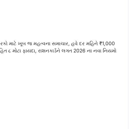
ધારકો માટે ખૂબ જ મહત્વના સમાચાર, હવે દર મહિને ₹1,000
૮ મોટા ફાયદા, રાશનકાર્ડને લગત 2026 ના નવા નિયમો