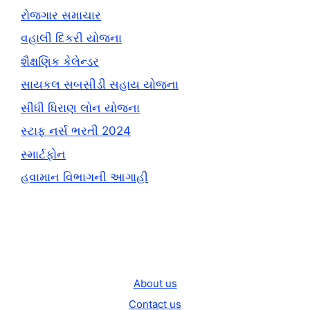
રોજગાર સમાચાર
વહાલી દિકરી યોજના
શૈક્ષણિક કેલેન્ડર
સાયકલ સબસીડી સહાય યોજના
સીધી ધિરાણ લોન યોજના
સ્ટાફ નર્સ ભરતી 2024
સ્માર્ટફોન
હવામાન વિભાગની આગાહી
About us
Contact us