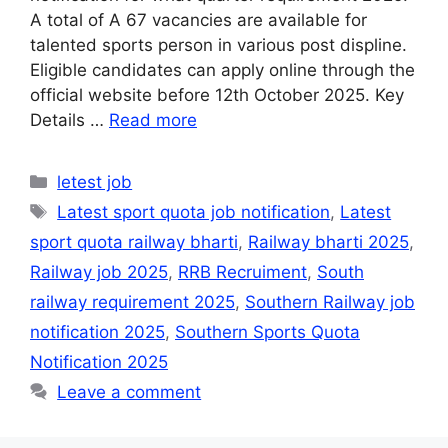
A total of A 67 vacancies are available for
talented sports person in various post displine.
Eligible candidates can apply online through the
official website before 12th October 2025. Key
Details …
Read more
Categories
letest job
Tags
Latest sport quota job notification
,
Latest
sport quota railway bharti
,
Railway bharti 2025
,
Railway job 2025
,
RRB Recruiment
,
South
railway requirement 2025
,
Southern Railway job
notification 2025
,
Southern Sports Quota
Notification 2025
Leave a comment