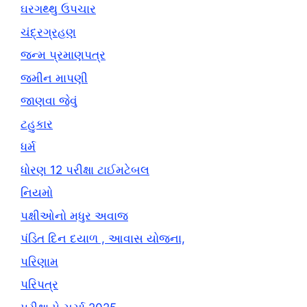
ઘરગથ્થુ ઉપચાર
ચંદ્રગ્રહણ
જન્મ પ્રમાણપત્ર
જમીન માપણી
જાણવા જેવું
ટહુકાર
ધર્મ
ધોરણ 12 પરીક્ષા ટાઈમટેબલ
નિયમો
પક્ષીઓનો મધુર અવાજ
પંડિત દિન દયાળ , આવાસ યોજના,
પરિણામ
પરિપત્ર