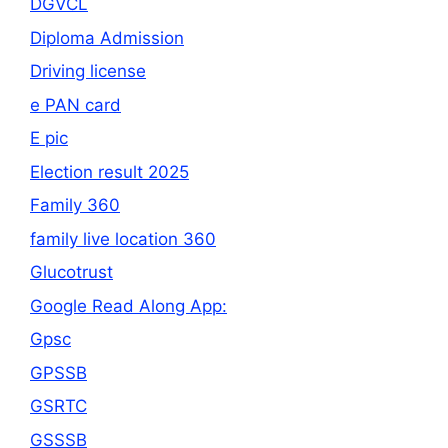
DGVCL
Diploma Admission
Driving license
e PAN card
E pic
Election result 2025
Family 360
family live location 360
Glucotrust
Google Read Along App:
Gpsc
GPSSB
GSRTC
GSSSB