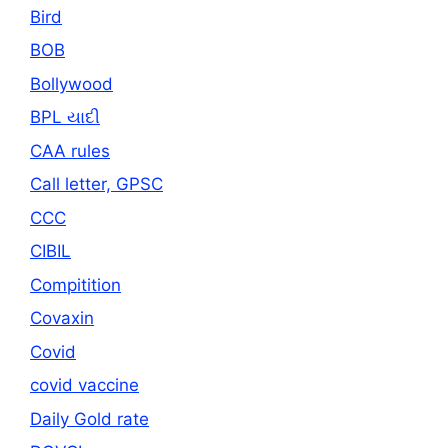
Bird
BOB
Bollywood
BPL યાદી
CAA rules
Call letter, GPSC
CCC
CIBIL
Compitition
Covaxin
Covid
covid vaccine
Daily Gold rate