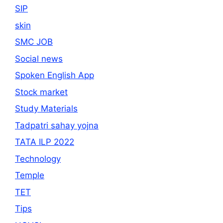
SIP
skin
SMC JOB
Social news
Spoken English App
Stock market
Study Materials
Tadpatri sahay yojna
TATA ILP 2022
Technology
Temple
TET
Tips