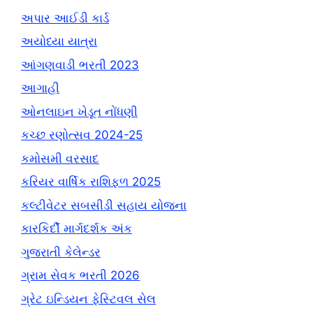
અપાર આઈડી કાર્ડ
અયોધ્યા યાત્રા
આંગણવાડી ભરતી 2023
આગાહી
ઓનલાઇન ખેડૂત નોંધણી
કચ્છ રણોત્સવ 2024-25
કમોસમી વરસાદ
કરિયર વાર્ષિક રાશિફળ 2025
કલ્ટીવેટર સબસીડી સહાય યોજના
કારકિર્દી માર્ગદર્શક અંક
ગુજરાતી કેલેન્ડર
ગ્રામ સેવક ભરતી 2026
ગ્રેટ ઇન્ડિયન ફેસ્ટિવલ સેલ