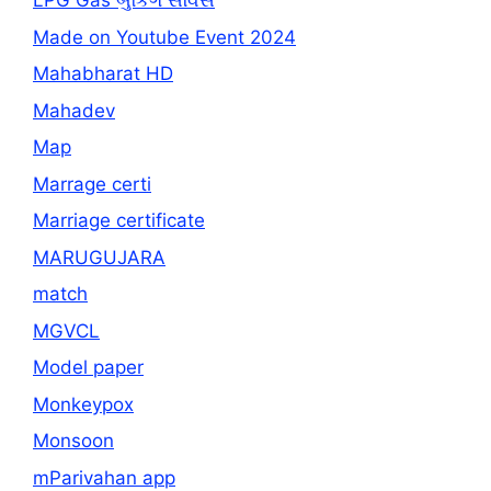
LPG Gas બુકિંગ સર્વિસ
Made on Youtube Event 2024
Mahabharat HD
Mahadev
Map
Marrage certi
Marriage certificate
MARUGUJARA
match
MGVCL
Model paper
Monkeypox
Monsoon
mParivahan app