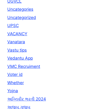
UGVCL
Uncategories
Uncategorized
UPSC
VACANCY
Vanatara
Vastu tips
Vedantu App
VMC Recruiment
Voter id
Whether
Yojna
અગ્નિવીર ભરતી 2024
અજબ ગજબ