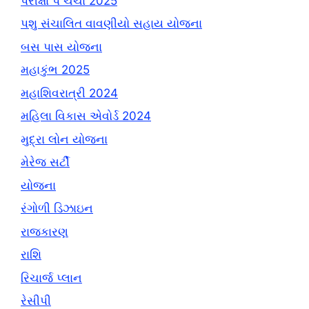
પરીક્ષા પે ચર્ચા 2025
પશુ સંચાલિત વાવણીયો સહાય યોજના
બસ પાસ યોજના
મહાકુંભ 2025
મહાશિવરાત્રી 2024
મહિલા વિકાસ એવોર્ડ 2024
મુદ્રા લોન યોજના
મેરેજ સર્ટી
યોજના
રંગોળી ડિઝાઇન
રાજકારણ
રાશિ
રિચાર્જ પ્લાન
રેસીપી