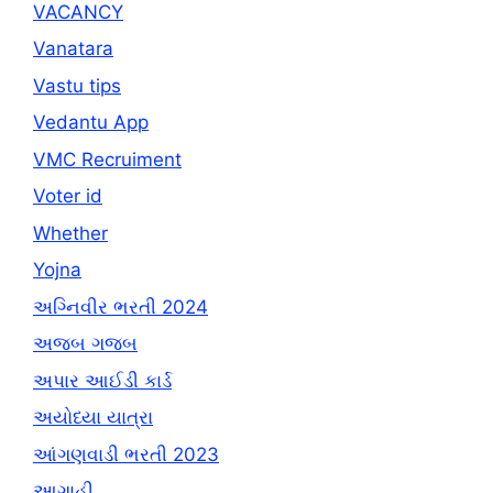
VACANCY
Vanatara
Vastu tips
Vedantu App
VMC Recruiment
Voter id
Whether
Yojna
અગ્નિવીર ભરતી 2024
અજબ ગજબ
અપાર આઈડી કાર્ડ
અયોધ્યા યાત્રા
આંગણવાડી ભરતી 2023
આગાહી