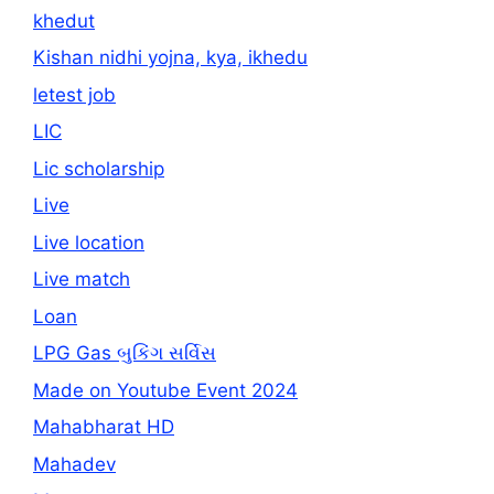
khedut
Kishan nidhi yojna, kya, ikhedu
letest job
LIC
Lic scholarship
Live
Live location
Live match
Loan
LPG Gas બુકિંગ સર્વિસ
Made on Youtube Event 2024
Mahabharat HD
Mahadev