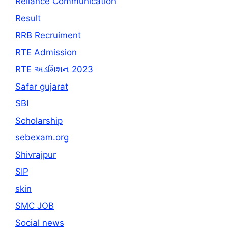
Reliance Communication
Result
RRB Recruiment
RTE Admission
RTE અડમિશન 2023
Safar gujarat
SBI
Scholarship
sebexam.org
Shivrajpur
SIP
skin
SMC JOB
Social news