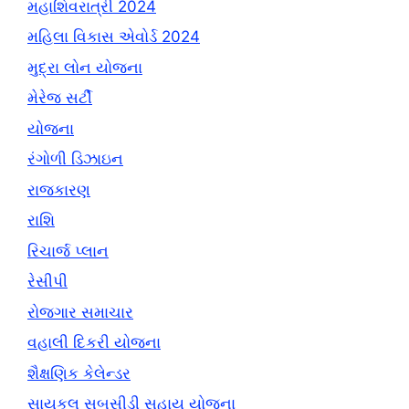
મહાશિવરાત્રી 2024
મહિલા વિકાસ એવોર્ડ 2024
મુદ્રા લોન યોજના
મેરેજ સર્ટી
યોજના
રંગોળી ડિઝાઇન
રાજકારણ
રાશિ
રિચાર્જ પ્લાન
રેસીપી
રોજગાર સમાચાર
વહાલી દિકરી યોજના
શૈક્ષણિક કેલેન્ડર
સાયકલ સબસીડી સહાય યોજના