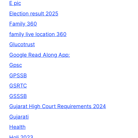
E pic
Election result 2025
Family 360
family live location 360
Glucotrust
Google Read Along App:
Gpsc
GPSSB
GSRTC
GSSSB
Gujarat High Court Requirements 2024
Gujarati
Health
Holi 2023