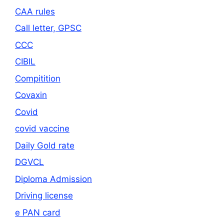
CAA rules
Call letter, GPSC
CCC
CIBIL
Compitition
Covaxin
Covid
covid vaccine
Daily Gold rate
DGVCL
Diploma Admission
Driving license
e PAN card