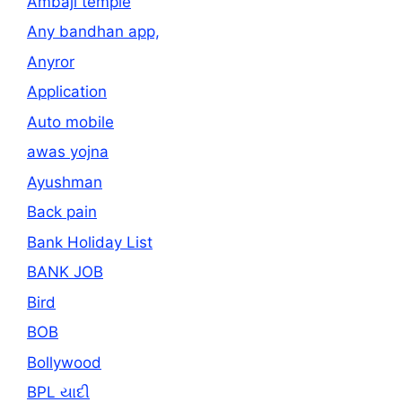
Ambaji temple
Any bandhan app,
Anyror
Application
Auto mobile
awas yojna
Ayushman
Back pain
Bank Holiday List
BANK JOB
Bird
BOB
Bollywood
BPL યાદી