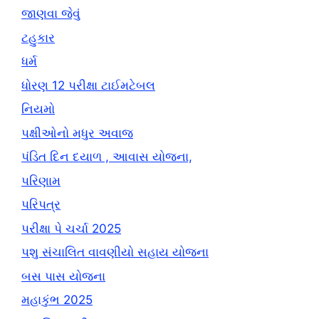
જાણવા જેવું
ટહુકાર
ધર્મ
ધોરણ 12 પરીક્ષા ટાઈમટેબલ
નિયમો
પક્ષીઓનો મધુર અવાજ
પંડિત દિન દયાળ , આવાસ યોજના,
પરિણામ
પરિપત્ર
પરીક્ષા પે ચર્ચા 2025
પશુ સંચાલિત વાવણીયો સહાય યોજના
બસ પાસ યોજના
મહાકુંભ 2025