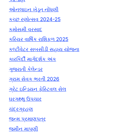
ઓનલાઇન ખેડૂત નોંધણી
કચ્છ રણોત્સવ 2024-25
કમોસમી વરસાદ
કરિયર વાર્ષિક રાશિફળ 2025
કલ્ટીવેટર સબસીડી સહાય યોજના
કારકિર્દી માર્ગદર્શક અંક
ગુજરાતી કેલેન્ડર
ગ્રામ સેવક ભરતી 2026
ગ્રેટ ઇન્ડિયન ફેસ્ટિવલ સેલ
ઘરગથ્થુ ઉપચાર
ચંદ્રગ્રહણ
જન્મ પ્રમાણપત્ર
જમીન માપણી