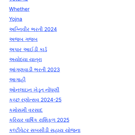
Whether
Yojna
અગ્નિવીર ભરતી 2024
અજબ ગજબ
અપાર આઈડી કાર્ડ
અયોધ્યા યાત્રા
આંગણવાડી ભરતી 2023
આગાહી
ઓનલાઇન ખેડૂત નોંધણી
કચ્છ રણોત્સવ 2024-25
કમોસમી વરસાદ
કરિયર વાર્ષિક રાશિફળ 2025
કલ્ટીવેટર સબસીડી સહાય યોજના