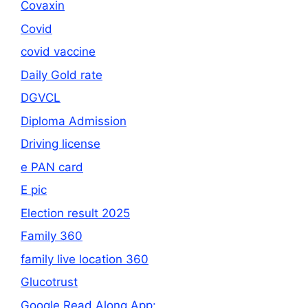
Covaxin
Covid
covid vaccine
Daily Gold rate
DGVCL
Diploma Admission
Driving license
e PAN card
E pic
Election result 2025
Family 360
family live location 360
Glucotrust
Google Read Along App: