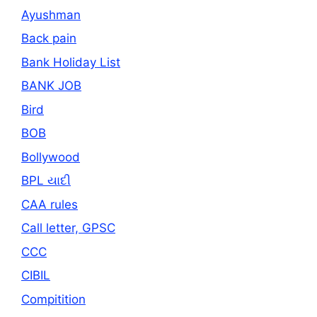
Ayushman
Back pain
Bank Holiday List
BANK JOB
Bird
BOB
Bollywood
BPL યાદી
CAA rules
Call letter, GPSC
CCC
CIBIL
Compitition