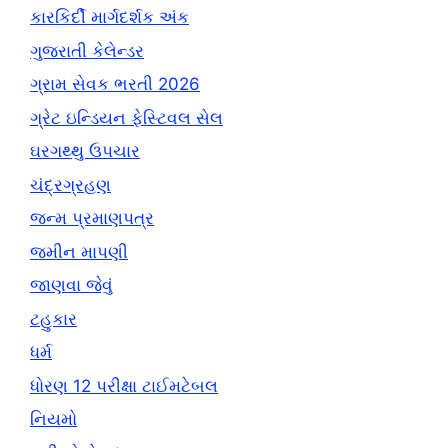
કારકિર્દી માર્ગદર્શક અંક
ગુજરાતી કેલેન્ડર
ગ્રામ સેવક ભરતી 2026
ગ્રેટ ઇન્ડિયન ફેસ્ટિવલ સેલ
ઘરગથ્થુ ઉપચાર
ચંદ્રગ્રહણ
જન્મ પ્રમાણપત્ર
જમીન માપણી
જાણવા જેવું
ટહુકાર
ધર્મ
ધોરણ 12 પરીક્ષા ટાઈમટેબલ
નિયમો