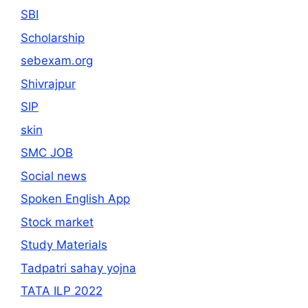
SBI
Scholarship
sebexam.org
Shivrajpur
SIP
skin
SMC JOB
Social news
Spoken English App
Stock market
Study Materials
Tadpatri sahay yojna
TATA ILP 2022