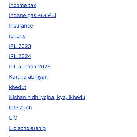
Income tax
Indane gas સબસિડી
Insurance
iphone
IPL 2023
IPL 2024
IPL auction 2025
Karuna abhiyan
khedut
Kishan nidhi yojna, kya, ikhedu
letest job
LIC
Lic scholarship