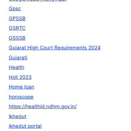
Gpsc
GPSSB
GSRTC
GSSSB
Gujarat High Court Requirements 2024
Gujarati
Health
Holi 2023
Home loan
horoscope
https://healthid.ndhm.gov.in/
Ikhedut
ikhedut portal