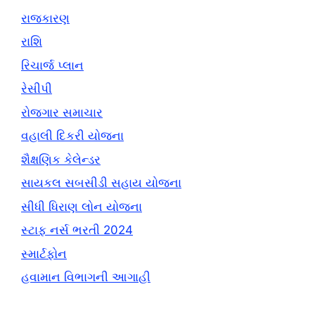
રાજકારણ
રાશિ
રિચાર્જ પ્લાન
રેસીપી
રોજગાર સમાચાર
વહાલી દિકરી યોજના
શૈક્ષણિક કેલેન્ડર
સાયકલ સબસીડી સહાય યોજના
સીધી ધિરાણ લોન યોજના
સ્ટાફ નર્સ ભરતી 2024
સ્માર્ટફોન
હવામાન વિભાગની આગાહી