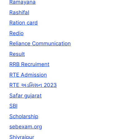
Ramayana
Rashifal
Ration card
Redio
Reliance Communication
Result
RRB Recruiment
RTE Admission
RTE અડમિશન 2023
Safar gujarat
SBI
Scholarship
sebexam.org
Shivrajpur