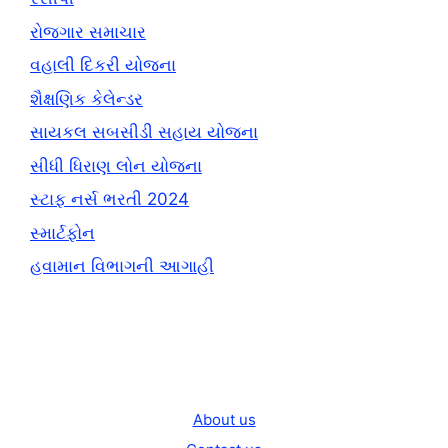
રોજગાર સમાચાર
વહાલી દિકરી યોજના
શૈક્ષણિક કેલેન્ડર
સાયકલ સબસીડી સહાય યોજના
સીધી ધિરાણ લોન યોજના
સ્ટાફ નર્સ ભરતી 2024
સ્માર્ટફોન
હવામાન વિભાગની આગાહી
About us