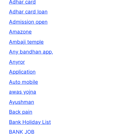
Adhar card
Adhar card loan
Admission open
Amazone
Ambaji temple
Any bandhan app,
Anyror
Application
Auto mobile
awas yojna
Ayushman
Back pain
Bank Holiday List
BANK JOB