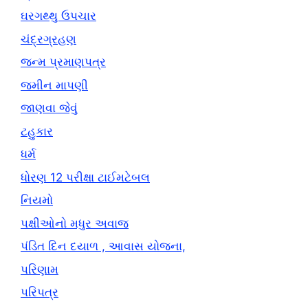
ઘરગથ્થુ ઉપચાર
ચંદ્રગ્રહણ
જન્મ પ્રમાણપત્ર
જમીન માપણી
જાણવા જેવું
ટહુકાર
ધર્મ
ધોરણ 12 પરીક્ષા ટાઈમટેબલ
નિયમો
પક્ષીઓનો મધુર અવાજ
પંડિત દિન દયાળ , આવાસ યોજના,
પરિણામ
પરિપત્ર