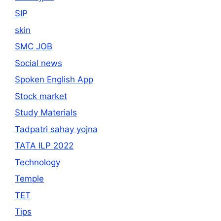
SIP
skin
SMC JOB
Social news
Spoken English App
Stock market
Study Materials
Tadpatri sahay yojna
TATA ILP 2022
Technology
Temple
TET
Tips