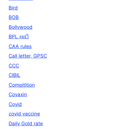
Bird
BOB
Bollywood
BPL યાદી
CAA rules
Call letter, GPSC
CCC
CIBIL
Compitition
Covaxin
Covid
covid vaccine
Daily Gold rate