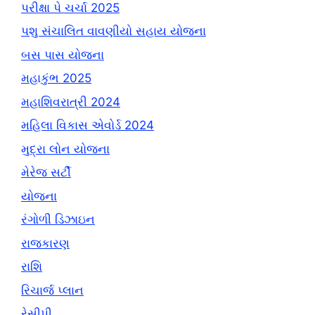
પરીક્ષા પે ચર્ચા 2025
પશુ સંચાલિત વાવણીયો સહાય યોજના
બસ પાસ યોજના
મહાકુંભ 2025
મહાશિવરાત્રી 2024
મહિલા વિકાસ એવોર્ડ 2024
મુદ્રા લોન યોજના
મેરેજ સર્ટી
યોજના
રંગોળી ડિઝાઇન
રાજકારણ
રાશિ
રિચાર્જ પ્લાન
રેસીપી