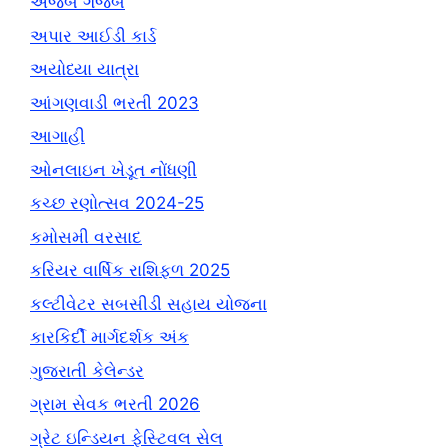
અજબ ગજબ
અપાર આઈડી કાર્ડ
અયોધ્યા યાત્રા
આંગણવાડી ભરતી 2023
આગાહી
ઓનલાઇન ખેડૂત નોંધણી
કચ્છ રણોત્સવ 2024-25
કમોસમી વરસાદ
કરિયર વાર્ષિક રાશિફળ 2025
કલ્ટીવેટર સબસીડી સહાય યોજના
કારકિર્દી માર્ગદર્શક અંક
ગુજરાતી કેલેન્ડર
ગ્રામ સેવક ભરતી 2026
ગ્રેટ ઇન્ડિયન ફેસ્ટિવલ સેલ