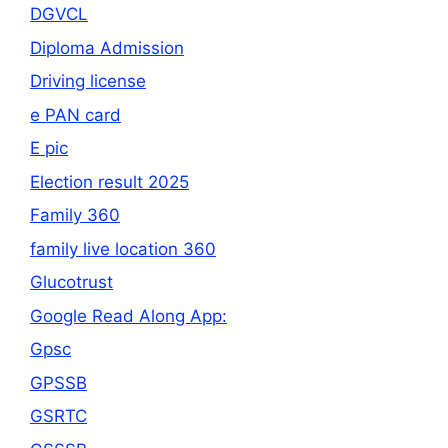
DGVCL
Diploma Admission
Driving license
e PAN card
E pic
Election result 2025
Family 360
family live location 360
Glucotrust
Google Read Along App:
Gpsc
GPSSB
GSRTC