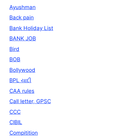
Ayushman
Back pain
Bank Holiday List
BANK JOB
Bird
BOB
Bollywood
BPL યાદી
CAA rules
Call letter, GPSC
CCC
CIBIL
Compitition