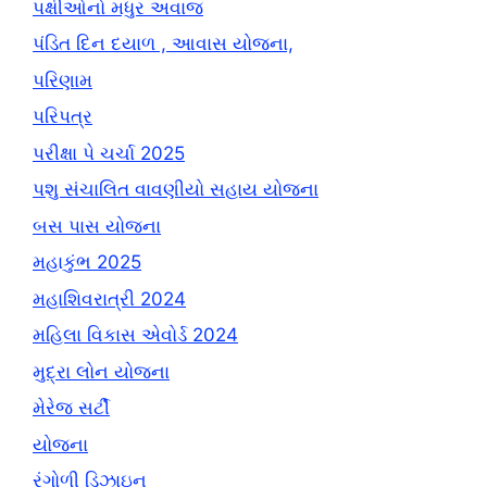
પક્ષીઓનો મધુર અવાજ
પંડિત દિન દયાળ , આવાસ યોજના,
પરિણામ
પરિપત્ર
પરીક્ષા પે ચર્ચા 2025
પશુ સંચાલિત વાવણીયો સહાય યોજના
બસ પાસ યોજના
મહાકુંભ 2025
મહાશિવરાત્રી 2024
મહિલા વિકાસ એવોર્ડ 2024
મુદ્રા લોન યોજના
મેરેજ સર્ટી
યોજના
રંગોળી ડિઝાઇન