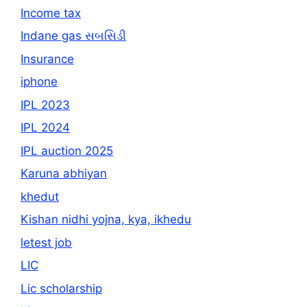
Income tax
Indane gas સબસિડી
Insurance
iphone
IPL 2023
IPL 2024
IPL auction 2025
Karuna abhiyan
khedut
Kishan nidhi yojna, kya, ikhedu
letest job
LIC
Lic scholarship