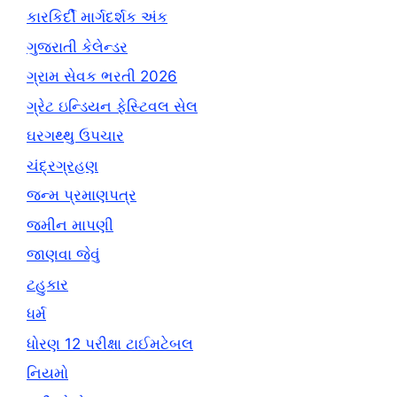
કારકિર્દી માર્ગદર્શક અંક
ગુજરાતી કેલેન્ડર
ગ્રામ સેવક ભરતી 2026
ગ્રેટ ઇન્ડિયન ફેસ્ટિવલ સેલ
ઘરગથ્થુ ઉપચાર
ચંદ્રગ્રહણ
જન્મ પ્રમાણપત્ર
જમીન માપણી
જાણવા જેવું
ટહુકાર
ધર્મ
ધોરણ 12 પરીક્ષા ટાઈમટેબલ
નિયમો