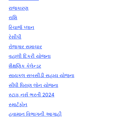
રાજકારણ
રાશિ
રિચાર્જ પ્લાન
રેસીપી
રોજગાર સમાચાર
વહાલી દિકરી યોજના
શૈક્ષણિક કેલેન્ડર
સાયકલ સબસીડી સહાય યોજના
સીધી ધિરાણ લોન યોજના
સ્ટાફ નર્સ ભરતી 2024
સ્માર્ટફોન
હવામાન વિભાગની આગાહી