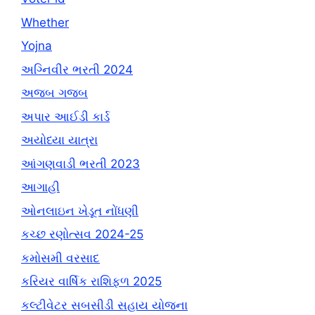
Whether
Yojna
અગ્નિવીર ભરતી 2024
અજબ ગજબ
અપાર આઈડી કાર્ડ
અયોધ્યા યાત્રા
આંગણવાડી ભરતી 2023
આગાહી
ઓનલાઇન ખેડૂત નોંધણી
કચ્છ રણોત્સવ 2024-25
કમોસમી વરસાદ
કરિયર વાર્ષિક રાશિફળ 2025
કલ્ટીવેટર સબસીડી સહાય યોજના