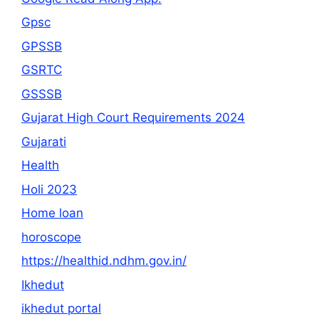
Gpsc
GPSSB
GSRTC
GSSSB
Gujarat High Court Requirements 2024
Gujarati
Health
Holi 2023
Home loan
horoscope
https://healthid.ndhm.gov.in/
Ikhedut
ikhedut portal