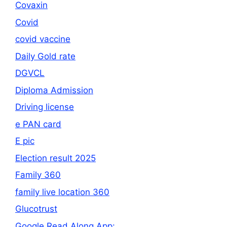
Covaxin
Covid
covid vaccine
Daily Gold rate
DGVCL
Diploma Admission
Driving license
e PAN card
E pic
Election result 2025
Family 360
family live location 360
Glucotrust
Google Read Along App: