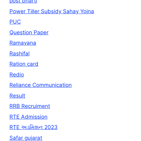
post bharti
Power Tiller Subsidy Sahay Yojna
PUC
Question Paper
Ramayana
Rashifal
Ration card
Redio
Reliance Communication
Result
RRB Recruiment
RTE Admission
RTE અડમિશન 2023
Safar gujarat