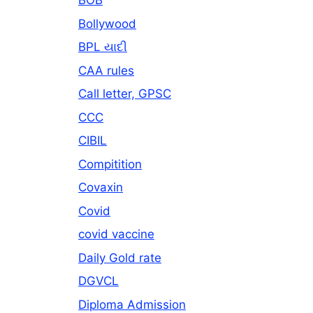
BOB
Bollywood
BPL યાદી
CAA rules
Call letter, GPSC
CCC
CIBIL
Compitition
Covaxin
Covid
covid vaccine
Daily Gold rate
DGVCL
Diploma Admission