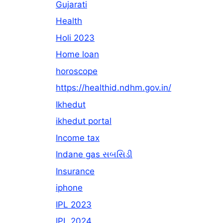
Gujarati
Health
Holi 2023
Home loan
horoscope
https://healthid.ndhm.gov.in/
Ikhedut
ikhedut portal
Income tax
Indane gas સબસિડી
Insurance
iphone
IPL 2023
IPL 2024