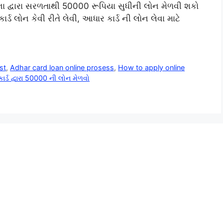
ા દ્વારા સરળતાથી 50000 રૂપિયા સુધીની લોન મેળવી શકો
્ડ લોન કેવી રીતે લેવી, આધાર કાર્ડ ની લોન લેવા માટે
st
,
Adhar card loan online prosess
,
How to apply online
ર્ડ દ્વારા 50000 ની લોન મેળવો