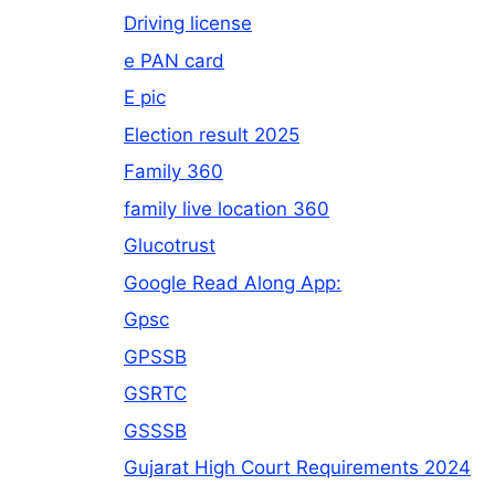
Driving license
e PAN card
E pic
Election result 2025
Family 360
family live location 360
Glucotrust
Google Read Along App:
Gpsc
GPSSB
GSRTC
GSSSB
Gujarat High Court Requirements 2024