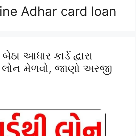
ine Adhar card loan
ેઠા આધાર કાર્ડ દ્વારા
ી લોન મેળવો, જાણો અરજી