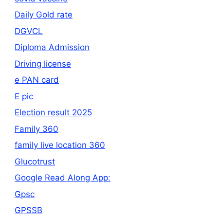
Daily Gold rate
DGVCL
Diploma Admission
Driving license
e PAN card
E pic
Election result 2025
Family 360
family live location 360
Glucotrust
Google Read Along App:
Gpsc
GPSSB