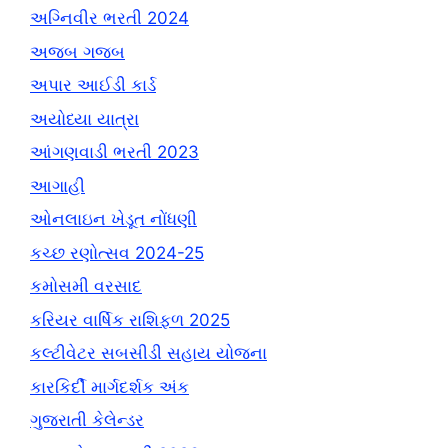
અગ્નિવીર ભરતી 2024
અજબ ગજબ
અપાર આઈડી કાર્ડ
અયોધ્યા યાત્રા
આંગણવાડી ભરતી 2023
આગાહી
ઓનલાઇન ખેડૂત નોંધણી
કચ્છ રણોત્સવ 2024-25
કમોસમી વરસાદ
કરિયર વાર્ષિક રાશિફળ 2025
કલ્ટીવેટર સબસીડી સહાય યોજના
કારકિર્દી માર્ગદર્શક અંક
ગુજરાતી કેલેન્ડર