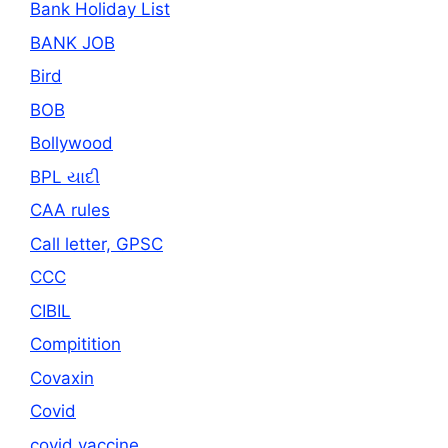
Bank Holiday List
BANK JOB
Bird
BOB
Bollywood
BPL યાદી
CAA rules
Call letter, GPSC
CCC
CIBIL
Compitition
Covaxin
Covid
covid vaccine