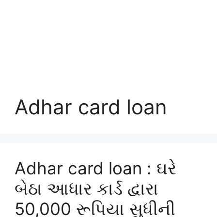
Adhar card loan
Adhar card loan : ઘરે
બેઠા આધાર કાર્ડ દ્વારા
50,000 રૂપિયા સુધીની