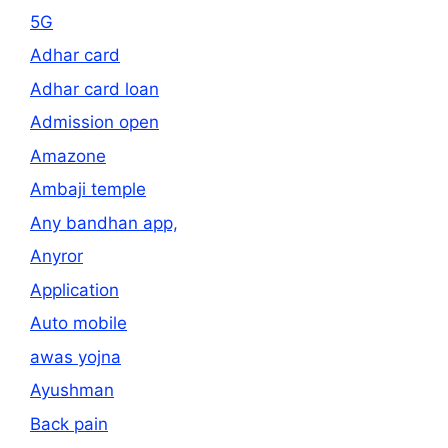
5G
Adhar card
Adhar card loan
Admission open
Amazone
Ambaji temple
Any bandhan app,
Anyror
Application
Auto mobile
awas yojna
Ayushman
Back pain