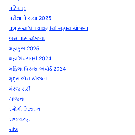
પરિપત્ર
પરીક્ષા પે ચર્ચા 2025
પશુ સંચાલિત વાવણીયો સહાય યોજના
બસ પાસ યોજના
મહાકુંભ 2025
મહાશિવરાત્રી 2024
મહિલા વિકાસ એવોર્ડ 2024
મુદ્રા લોન યોજના
મેરેજ સર્ટી
યોજના
રંગોળી ડિઝાઇન
રાજકારણ
રાશિ