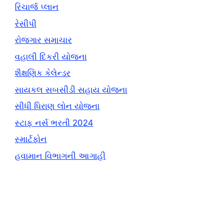
રિચાર્જ પ્લાન
રેસીપી
રોજગાર સમાચાર
વહાલી દિકરી યોજના
શૈક્ષણિક કેલેન્ડર
સાયકલ સબસીડી સહાય યોજના
સીધી ધિરાણ લોન યોજના
સ્ટાફ નર્સ ભરતી 2024
સ્માર્ટફોન
હવામાન વિભાગની આગાહી