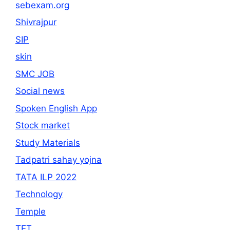
sebexam.org
Shivrajpur
SIP
skin
SMC JOB
Social news
Spoken English App
Stock market
Study Materials
Tadpatri sahay yojna
TATA ILP 2022
Technology
Temple
TET