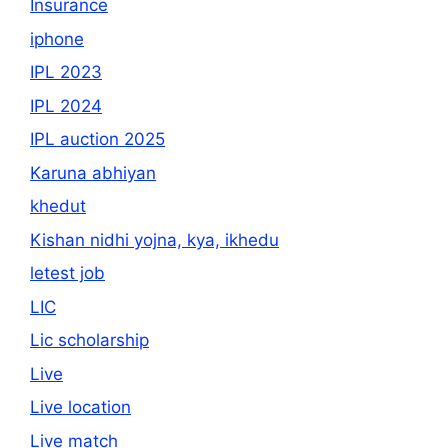
Insurance
iphone
IPL 2023
IPL 2024
IPL auction 2025
Karuna abhiyan
khedut
Kishan nidhi yojna, kya, ikhedu
letest job
LIC
Lic scholarship
Live
Live location
Live match