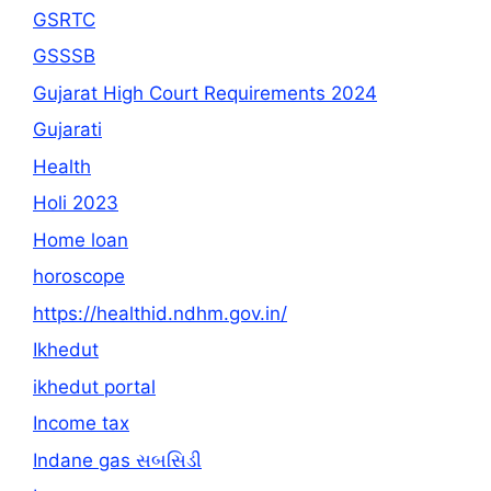
GSRTC
GSSSB
Gujarat High Court Requirements 2024
Gujarati
Health
Holi 2023
Home loan
horoscope
https://healthid.ndhm.gov.in/
Ikhedut
ikhedut portal
Income tax
Indane gas સબસિડી