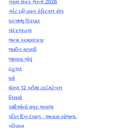
ગ્રામ સેવક ભરતી 2026
ગ્રેટ ઇન્ડિયન ફેસ્ટિવલ સેલ
ઘરગથ્થુ ઉપચાર
ચંદ્રગ્રહણ
જન્મ પ્રમાણપત્ર
જમીન માપણી
જાણવા જેવું
ટહુકાર
ધર્મ
ધોરણ 12 પરીક્ષા ટાઈમટેબલ
નિયમો
પક્ષીઓનો મધુર અવાજ
પંડિત દિન દયાળ , આવાસ યોજના,
પરિણામ