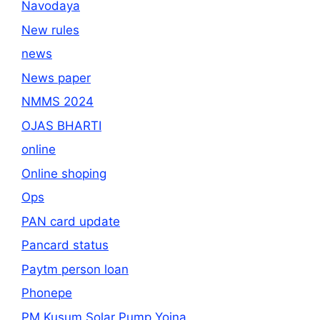
Navodaya
New rules
news
News paper
NMMS 2024
OJAS BHARTI
online
Online shoping
Ops
PAN card update
Pancard status
Paytm person loan
Phonepe
PM Kusum Solar Pump Yojna