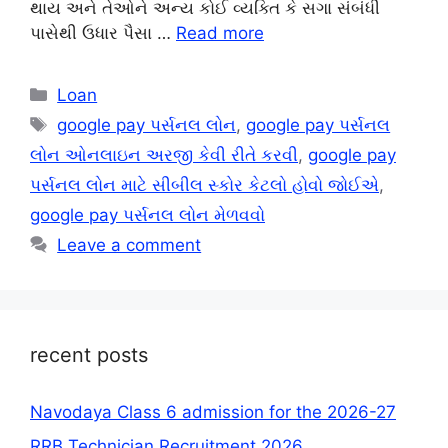
થાય અને તેઓને અન્ય કોઈ વ્યક્તિ કે સગા સંબંધી
પાસેથી ઉધાર પૈસા …
Read more
Categories
Loan
Tags
google pay પર્સનલ લોન
,
google pay પર્સનલ
લોન ઓનલાઇન અરજી કેવી રીતે કરવી
,
google pay
પર્સનલ લોન માટે સીબીલ સ્કોર કેટલો હોવો જોઈએ
,
google pay પર્સનલ લોન મેળવવો
Leave a comment
recent posts
Navodaya Class 6 admission for the 2026-27
RRB Technician Recruitment 2026