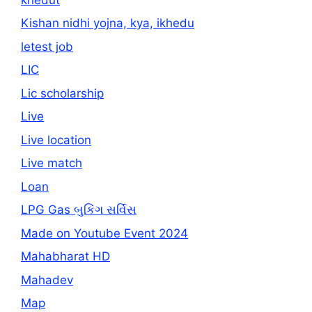
Kishan nidhi yojna, kya, ikhedu
letest job
LIC
Lic scholarship
Live
Live location
Live match
Loan
LPG Gas બુકિંગ સર્વિસ
Made on Youtube Event 2024
Mahabharat HD
Mahadev
Map