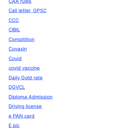
CAA rules
Call letter, GPSC
CCC
CIBIL
Compitition
Covaxin
Covid
covid vaccine
Daily Gold rate
DGVCL
Diploma Admission
Driving license
e PAN card
E pic