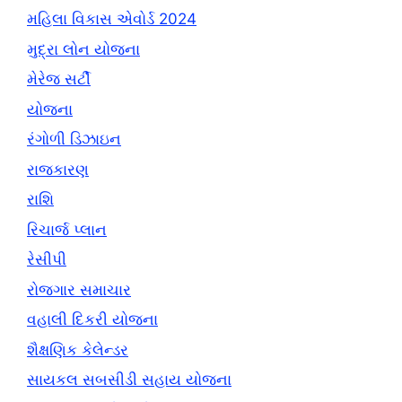
મહિલા વિકાસ એવોર્ડ 2024
મુદ્રા લોન યોજના
મેરેજ સર્ટી
યોજના
રંગોળી ડિઝાઇન
રાજકારણ
રાશિ
રિચાર્જ પ્લાન
રેસીપી
રોજગાર સમાચાર
વહાલી દિકરી યોજના
શૈક્ષણિક કેલેન્ડર
સાયકલ સબસીડી સહાય યોજના