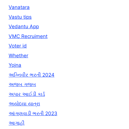
Vanatara
Vastu tips
Vedantu App
VMC Recruiment
Voter id
Whether
Yojna
અગ્નિવીર ભરતી 2024
અજબ ગજબ
અપાર આઈડી કાર્ડ
અયોધ્યા યાત્રા
આંગણવાડી ભરતી 2023
આગાહી