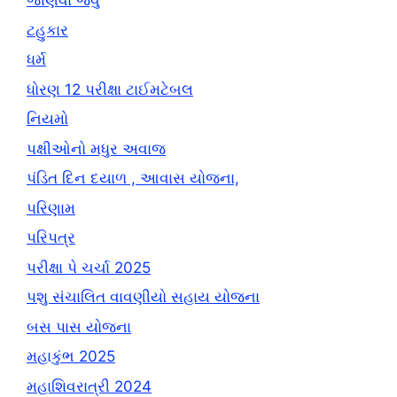
જાણવા જેવું
ટહુકાર
ધર્મ
ધોરણ 12 પરીક્ષા ટાઈમટેબલ
નિયમો
પક્ષીઓનો મધુર અવાજ
પંડિત દિન દયાળ , આવાસ યોજના,
પરિણામ
પરિપત્ર
પરીક્ષા પે ચર્ચા 2025
પશુ સંચાલિત વાવણીયો સહાય યોજના
બસ પાસ યોજના
મહાકુંભ 2025
મહાશિવરાત્રી 2024