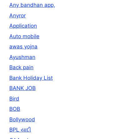
Any bandhan app,
Anyror
Application
Auto mobile
awas yojna
Ayushman
Back pain
Bank Holiday List
BANK JOB
Bird
BOB
Bollywood
BPL યાદી