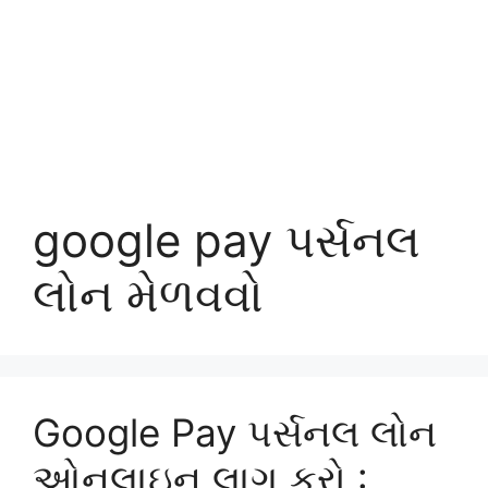
google pay પર્સનલ
લોન મેળવવો
Google Pay પર્સનલ લોન
ઓનલાઇન લાગુ કરો :