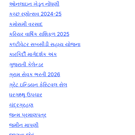
ઓનલાઇન ખેડૂત નોંધણી
કચ્છ રણોત્સવ 2024-25
કમોસમી વરસાદ
કરિયર વાર્ષિક રાશિફળ 2025
કલ્ટીવેટર સબસીડી સહાય યોજના
કારકિર્દી માર્ગદર્શક અંક
ગુજરાતી કેલેન્ડર
ગ્રામ સેવક ભરતી 2026
ગ્રેટ ઇન્ડિયન ફેસ્ટિવલ સેલ
ઘરગથ્થુ ઉપચાર
ચંદ્રગ્રહણ
જન્મ પ્રમાણપત્ર
જમીન માપણી