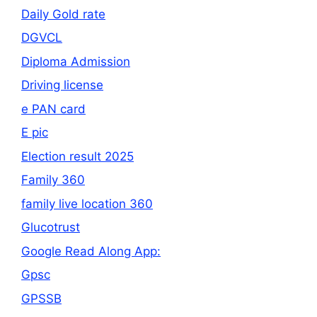
Daily Gold rate
DGVCL
Diploma Admission
Driving license
e PAN card
E pic
Election result 2025
Family 360
family live location 360
Glucotrust
Google Read Along App:
Gpsc
GPSSB