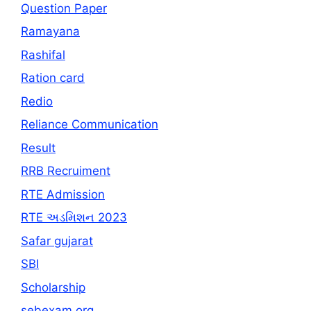
Question Paper
Ramayana
Rashifal
Ration card
Redio
Reliance Communication
Result
RRB Recruiment
RTE Admission
RTE અડમિશન 2023
Safar gujarat
SBI
Scholarship
sebexam.org