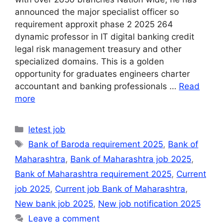
announced the major specialist officer so
requirement approxit phase 2 2025 264
dynamic professor in IT digital banking credit
legal risk management treasury and other
specialized domains. This is a golden
opportunity for graduates engineers charter
accountant and banking professionals …
Read
more
Categories
letest job
Tags
Bank of Baroda requirement 2025
,
Bank of
Maharashtra
,
Bank of Maharashtra job 2025
,
Bank of Maharashtra requirement 2025
,
Current
job 2025
,
Current job Bank of Maharashtra
,
New bank job 2025
,
New job notification 2025
Leave a comment