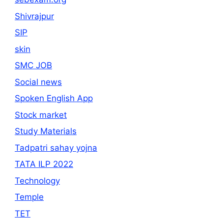
Shivrajpur
SIP
skin
SMC JOB
Social news
Spoken English App
Stock market
Study Materials
Tadpatri sahay yojna
TATA ILP 2022
Technology
Temple
TET