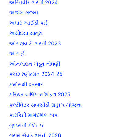
અગ્નિવીર ભરતી 2024
અજબ ગજબ
અપાર આઈડી કાર્ડ
અયોધ્યા યાત્રા
આંગણવાડી ભરતી 2023
આગાહી
ઓનલાઇન ખેડૂત નોંધણી
કચ્છ રણોત્સવ 2024-25
કમોસમી વરસાદ
કરિયર વાર્ષિક રાશિફળ 2025
કલ્ટીવેટર સબસીડી સહાય યોજના
કારકિર્દી માર્ગદર્શક અંક
ગુજરાતી કેલેન્ડર
ગ્રામ સેવક ભરતી 2026