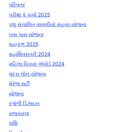
પરિપત્ર
પરીક્ષા પે ચર્ચા 2025
પશુ સંચાલિત વાવણીયો સહાય યોજના
બસ પાસ યોજના
મહાકુંભ 2025
મહાશિવરાત્રી 2024
મહિલા વિકાસ એવોર્ડ 2024
મુદ્રા લોન યોજના
મેરેજ સર્ટી
યોજના
રંગોળી ડિઝાઇન
રાજકારણ
રાશિ