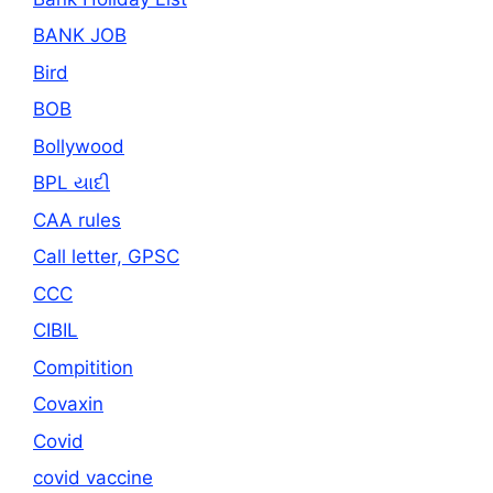
BANK JOB
Bird
BOB
Bollywood
BPL યાદી
CAA rules
Call letter, GPSC
CCC
CIBIL
Compitition
Covaxin
Covid
covid vaccine