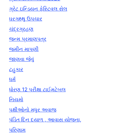
ગ્રેટ ઇન્ડિયન ફેસ્ટિવલ સેલ
ઘરગથ્થુ ઉપચાર
ચંદ્રગ્રહણ
જન્મ પ્રમાણપત્ર
જમીન માપણી
જાણવા જેવું
ટહુકાર
ધર્મ
ધોરણ 12 પરીક્ષા ટાઈમટેબલ
નિયમો
પક્ષીઓનો મધુર અવાજ
પંડિત દિન દયાળ , આવાસ યોજના,
પરિણામ