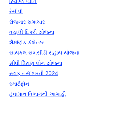
રિચાર્જ પ્લાન
રેસીપી
રોજગાર સમાચાર
વહાલી દિકરી યોજના
શૈક્ષણિક કેલેન્ડર
સાયકલ સબસીડી સહાય યોજના
સીધી ધિરાણ લોન યોજના
સ્ટાફ નર્સ ભરતી 2024
સ્માર્ટફોન
હવામાન વિભાગની આગાહી