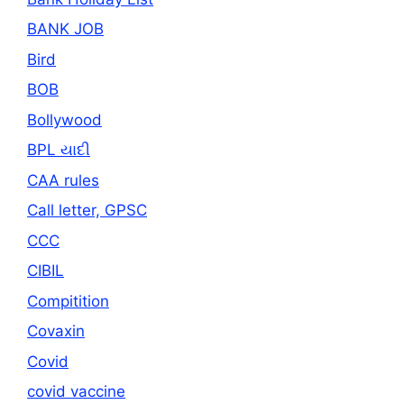
BANK JOB
Bird
BOB
Bollywood
BPL યાદી
CAA rules
Call letter, GPSC
CCC
CIBIL
Compitition
Covaxin
Covid
covid vaccine