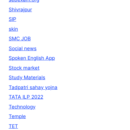
Shivrajpur
SIP
skin
SMC JOB
Social news
Spoken English App
Stock market
Study Materials
Tadpatri sahay yojna
TATA ILP 2022
Technology
Temple
TET