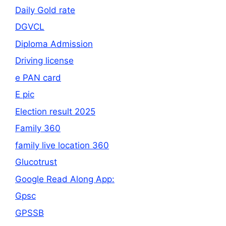
Daily Gold rate
DGVCL
Diploma Admission
Driving license
e PAN card
E pic
Election result 2025
Family 360
family live location 360
Glucotrust
Google Read Along App:
Gpsc
GPSSB