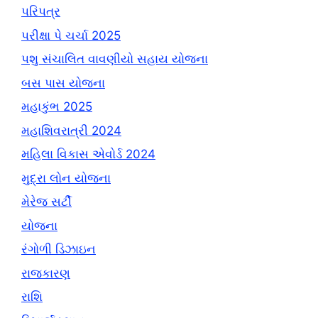
પરિપત્ર
પરીક્ષા પે ચર્ચા 2025
પશુ સંચાલિત વાવણીયો સહાય યોજના
બસ પાસ યોજના
મહાકુંભ 2025
મહાશિવરાત્રી 2024
મહિલા વિકાસ એવોર્ડ 2024
મુદ્રા લોન યોજના
મેરેજ સર્ટી
યોજના
રંગોળી ડિઝાઇન
રાજકારણ
રાશિ