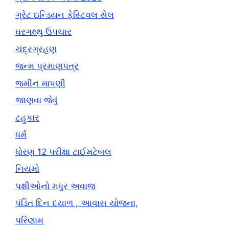
ગ્રેટ ઇન્ડિયન ફેસ્ટિવલ સેલ
ઘરગથ્થુ ઉપચાર
ચંદ્રગ્રહણ
જન્મ પ્રમાણપત્ર
જમીન માપણી
જાણવા જેવું
ટહુકાર
ધર્મ
ધોરણ 12 પરીક્ષા ટાઈમટેબલ
નિયમો
પક્ષીઓનો મધુર અવાજ
પંડિત દિન દયાળ , આવાસ યોજના,
પરિણામ