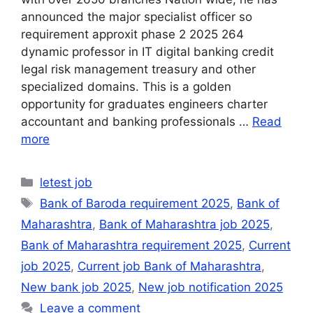
announced the major specialist officer so
requirement approxit phase 2 2025 264
dynamic professor in IT digital banking credit
legal risk management treasury and other
specialized domains. This is a golden
opportunity for graduates engineers charter
accountant and banking professionals …
Read
more
Categories
letest job
Tags
Bank of Baroda requirement 2025
,
Bank of
Maharashtra
,
Bank of Maharashtra job 2025
,
Bank of Maharashtra requirement 2025
,
Current
job 2025
,
Current job Bank of Maharashtra
,
New bank job 2025
,
New job notification 2025
Leave a comment