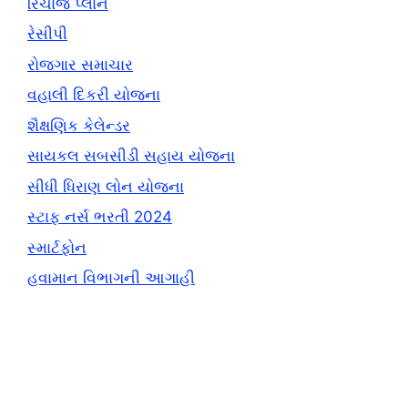
રિચાર્જ પ્લાન
રેસીપી
રોજગાર સમાચાર
વહાલી દિકરી યોજના
શૈક્ષણિક કેલેન્ડર
સાયકલ સબસીડી સહાય યોજના
સીધી ધિરાણ લોન યોજના
સ્ટાફ નર્સ ભરતી 2024
સ્માર્ટફોન
હવામાન વિભાગની આગાહી