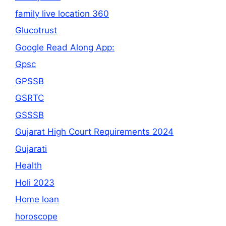
family live location 360
Glucotrust
Google Read Along App:
Gpsc
GPSSB
GSRTC
GSSSB
Gujarat High Court Requirements 2024
Gujarati
Health
Holi 2023
Home loan
horoscope