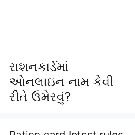
રાશનકાર્ડમાં
ઓનલાઇન નામ કેવી
રીતે ઉમેરવું?
Ration card letest rules