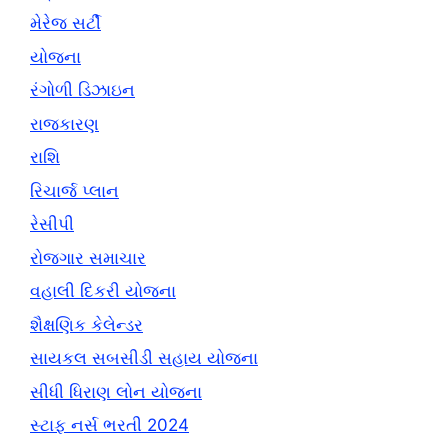
મેરેજ સર્ટી
યોજના
રંગોળી ડિઝાઇન
રાજકારણ
રાશિ
રિચાર્જ પ્લાન
રેસીપી
રોજગાર સમાચાર
વહાલી દિકરી યોજના
શૈક્ષણિક કેલેન્ડર
સાયકલ સબસીડી સહાય યોજના
સીધી ધિરાણ લોન યોજના
સ્ટાફ નર્સ ભરતી 2024