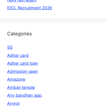
IOCL Recruitment 2026
Categories
5G
Adhar card
Adhar card loan
Admission open
Amazone
Ambaji temple
Any bandhan app,
Anyror