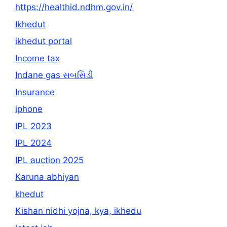
https://healthid.ndhm.gov.in/
Ikhedut
ikhedut portal
Income tax
Indane gas સબસિડી
Insurance
iphone
IPL 2023
IPL 2024
IPL auction 2025
Karuna abhiyan
khedut
Kishan nidhi yojna, kya, ikhedu