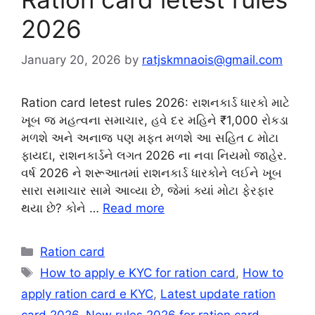
2026
January 20, 2026
by
ratjskmnaois@gmail.com
Ration card letest rules 2026: રાશનકાર્ડ ધારકો માટે
ખૂબ જ મહત્વના સમાચાર, હવે દર મહિને ₹1,000 રોકડા
મળશે અને અનાજ પણ મફત મળશે આ સહિત ૮ મોટા
ફાયદા, રાશનકાર્ડને લગત 2026 ના નવા નિયમો જાહેર.
વર્ષ 2026 ને શરૂઆતમાં રાશનકાર્ડ ધારકોને લઈને ખૂબ
સારા સમાચાર સામે આવ્યા છે, જેમાં ક્યાં મોટા ફેરફાર
થયા છે? કોને …
Read more
Categories
Ration card
Tags
How to apply e KYC for ration card
,
How to
apply ration card e KYC
,
Latest update ration