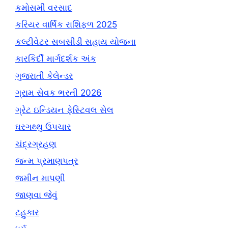
કમોસમી વરસાદ
કરિયર વાર્ષિક રાશિફળ 2025
કલ્ટીવેટર સબસીડી સહાય યોજના
કારકિર્દી માર્ગદર્શક અંક
ગુજરાતી કેલેન્ડર
ગ્રામ સેવક ભરતી 2026
ગ્રેટ ઇન્ડિયન ફેસ્ટિવલ સેલ
ઘરગથ્થુ ઉપચાર
ચંદ્રગ્રહણ
જન્મ પ્રમાણપત્ર
જમીન માપણી
જાણવા જેવું
ટહુકાર