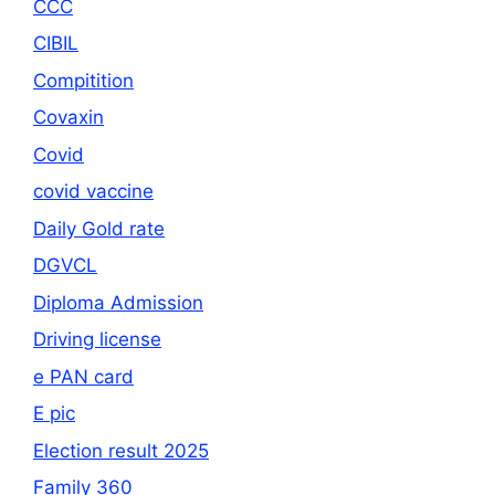
CCC
CIBIL
Compitition
Covaxin
Covid
covid vaccine
Daily Gold rate
DGVCL
Diploma Admission
Driving license
e PAN card
E pic
Election result 2025
Family 360