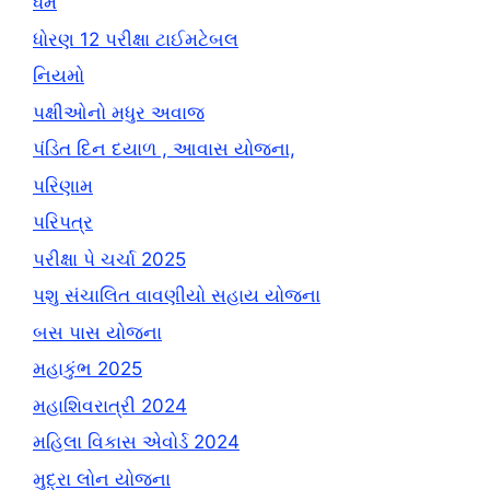
ધર્મ
ધોરણ 12 પરીક્ષા ટાઈમટેબલ
નિયમો
પક્ષીઓનો મધુર અવાજ
પંડિત દિન દયાળ , આવાસ યોજના,
પરિણામ
પરિપત્ર
પરીક્ષા પે ચર્ચા 2025
પશુ સંચાલિત વાવણીયો સહાય યોજના
બસ પાસ યોજના
મહાકુંભ 2025
મહાશિવરાત્રી 2024
મહિલા વિકાસ એવોર્ડ 2024
મુદ્રા લોન યોજના