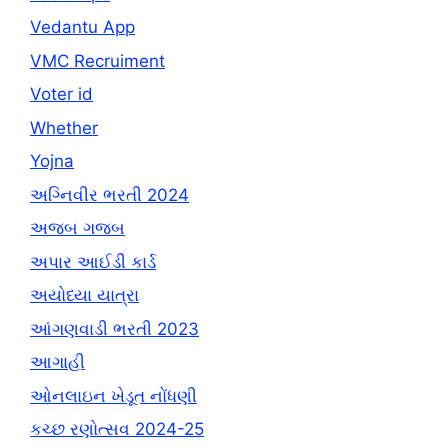
Vedantu App
VMC Recruiment
Voter id
Whether
Yojna
અગ્નિવીર ભરતી 2024
અજબ ગજબ
અપાર આઈડી કાર્ડ
અયોધ્યા યાત્રા
આંગણવાડી ભરતી 2023
આગાહી
ઓનલાઇન ખેડૂત નોંધણી
કચ્છ રણોત્સવ 2024-25