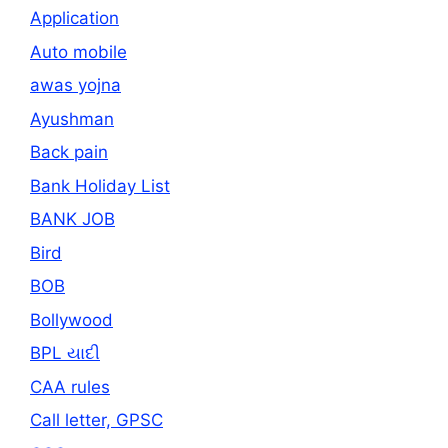
Application
Auto mobile
awas yojna
Ayushman
Back pain
Bank Holiday List
BANK JOB
Bird
BOB
Bollywood
BPL યાદી
CAA rules
Call letter, GPSC