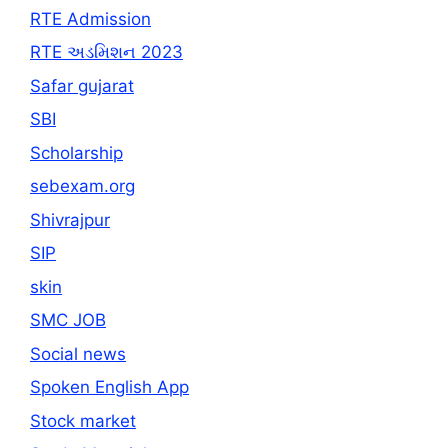
RTE Admission
RTE અડમિશન 2023
Safar gujarat
SBI
Scholarship
sebexam.org
Shivrajpur
SIP
skin
SMC JOB
Social news
Spoken English App
Stock market