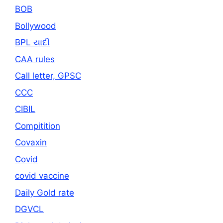
BOB
Bollywood
BPL યાદી
CAA rules
Call letter, GPSC
CCC
CIBIL
Compitition
Covaxin
Covid
covid vaccine
Daily Gold rate
DGVCL