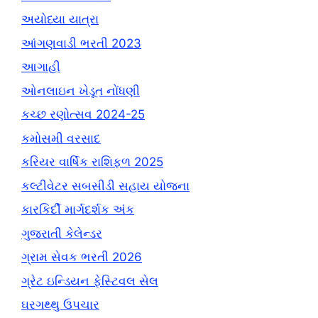
અયોધ્યા યાત્રા
આંગણવાડી ભરતી 2023
આગાહી
ઓનલાઇન ખેડૂત નોંધણી
કચ્છ રણોત્સવ 2024-25
કમોસમી વરસાદ
કરિયર વાર્ષિક રાશિફળ 2025
કલ્ટીવેટર સબસીડી સહાય યોજના
કારકિર્દી માર્ગદર્શક અંક
ગુજરાતી કેલેન્ડર
ગ્રામ સેવક ભરતી 2026
ગ્રેટ ઇન્ડિયન ફેસ્ટિવલ સેલ
ઘરગથ્થુ ઉપચાર