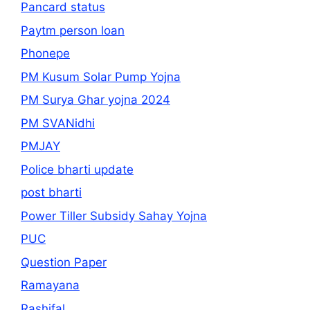
Pancard status
Paytm person loan
Phonepe
PM Kusum Solar Pump Yojna
PM Surya Ghar yojna 2024
PM SVANidhi
PMJAY
Police bharti update
post bharti
Power Tiller Subsidy Sahay Yojna
PUC
Question Paper
Ramayana
Rashifal