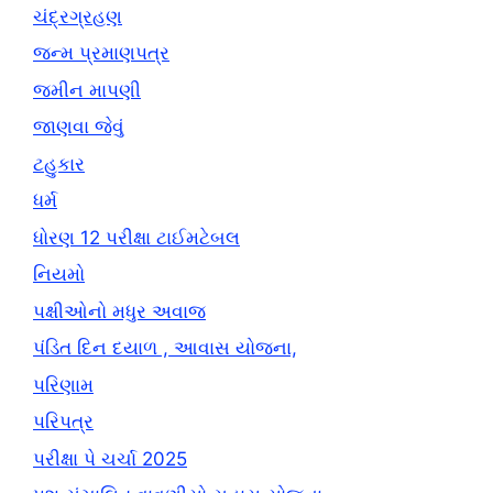
ચંદ્રગ્રહણ
જન્મ પ્રમાણપત્ર
જમીન માપણી
જાણવા જેવું
ટહુકાર
ધર્મ
ધોરણ 12 પરીક્ષા ટાઈમટેબલ
નિયમો
પક્ષીઓનો મધુર અવાજ
પંડિત દિન દયાળ , આવાસ યોજના,
પરિણામ
પરિપત્ર
પરીક્ષા પે ચર્ચા 2025