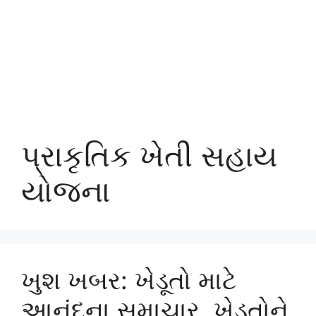
પ્રાકૃતિક ખેતી સહાય
યોજના
ખુશ ખબર: ખેડૂતો માટે
આનંદના સમાચાર, ખેડૂતોને