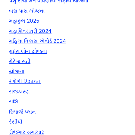
પશુ સંચાલિત વાવણીયો સહાય યોજના
બસ પાસ યોજના
મહાકુંભ 2025
મહાશિવરાત્રી 2024
મહિલા વિકાસ એવોર્ડ 2024
મુદ્રા લોન યોજના
મેરેજ સર્ટી
યોજના
રંગોળી ડિઝાઇન
રાજકારણ
રાશિ
રિચાર્જ પ્લાન
રેસીપી
રોજગાર સમાચાર