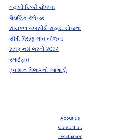
વહાલી દિકરી યોજના
શૈક્ષણિક કેલેન્ડર
સાયકલ સબસીડી સહાય યોજના
સીધી ધિરાણ લોન યોજના
સ્ટાફ નર્સ ભરતી 2024
સ્માર્ટફોન
હવામાન વિભાગની આગાહી
About us
Contact us
Disclaimer