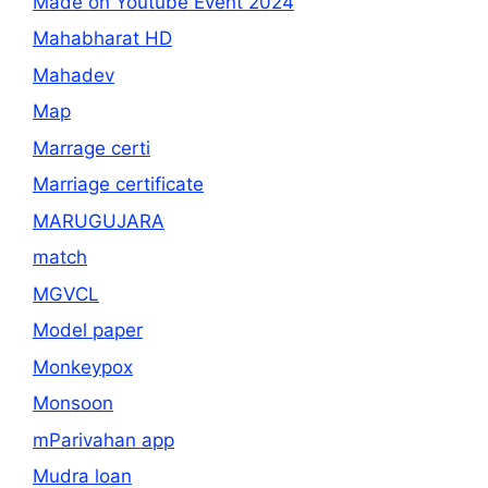
Made on Youtube Event 2024
Mahabharat HD
Mahadev
Map
Marrage certi
Marriage certificate
MARUGUJARA
match
MGVCL
Model paper
Monkeypox
Monsoon
mParivahan app
Mudra loan