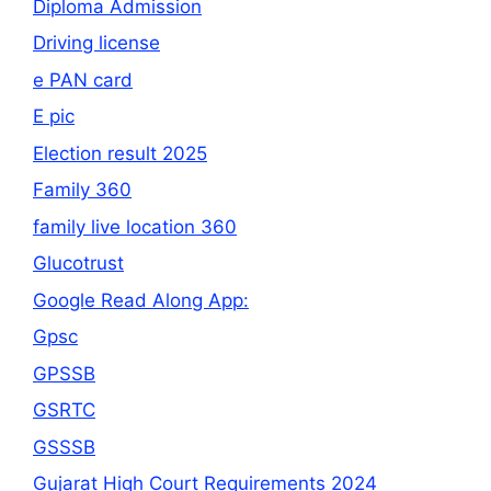
Diploma Admission
Driving license
e PAN card
E pic
Election result 2025
Family 360
family live location 360
Glucotrust
Google Read Along App:
Gpsc
GPSSB
GSRTC
GSSSB
Gujarat High Court Requirements 2024