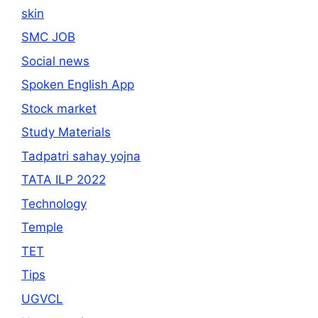
skin
SMC JOB
Social news
Spoken English App
Stock market
Study Materials
Tadpatri sahay yojna
TATA ILP 2022
Technology
Temple
TET
Tips
UGVCL