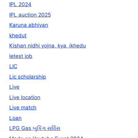
IPL 2024
IPL auction 2025
Karuna abhiyan
khedut
Kishan nidhi yojna, kya, ikhedu
letest job
LIC
Lic scholarship
Live
Live location
Live match
Loan
LPG Gas બુકિંગ સર્વિસ