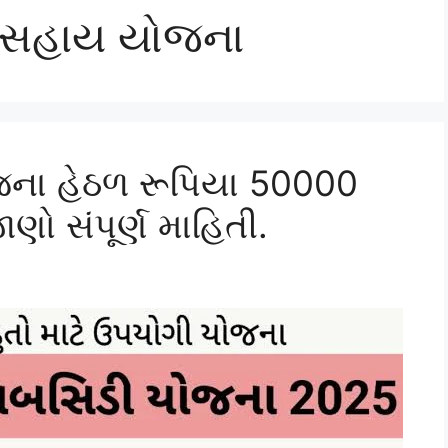
ી સહાય યોજના
જના હેઠળ રૂપિયા 50000
ણો સંપૂર્ણ માહિતી.