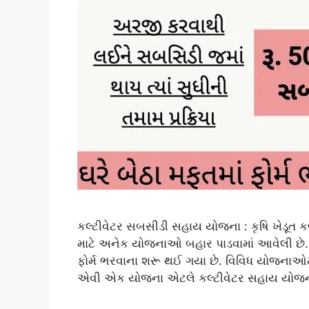
કલ્ટીવેટર સબસીડી સહાય યોજના : કૃષિ ખેડૂત ક
માટે અનેક યોજનાઓ બહાર પાડવામાં આવેલી છ
ફોર્મ ભરવાના શરૂ થઈ ગયા છે. વિવિધ યોજનાઓમાં
એવી એક યોજના એટલે કલ્ટીવેટર સહાય યોજન