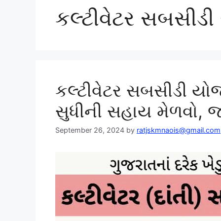
કલ્ટીવેટર સબસીડ
કલ્ટીવેટર સબસીડી યો
સુધીની સહાય મેળવો, જા
September 26, 2024
by
ratjskmnaois@gmail.com