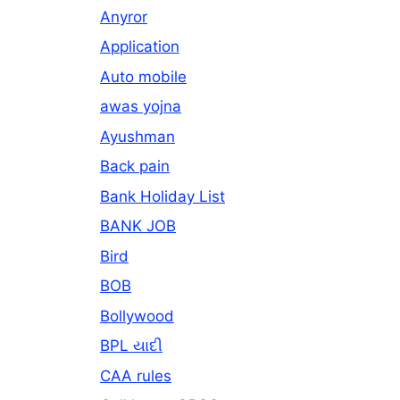
Anyror
Application
Auto mobile
awas yojna
Ayushman
Back pain
Bank Holiday List
BANK JOB
Bird
BOB
Bollywood
BPL યાદી
CAA rules