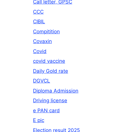
Call letter, GPSC
CCC
CIBIL
Compitition
Covaxin
Covid
covid vaccine
Daily Gold rate
DGVCL
Diploma Admission
Driving license
e PAN card
E pic
Election result 2025