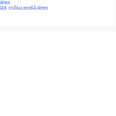
 યોજના
2024
,
કલ્ટીવેટર સબસીડી યોજના