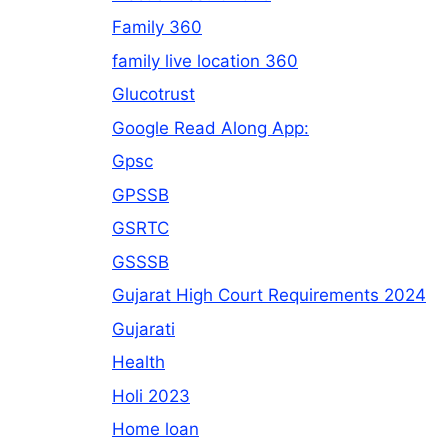
Family 360
family live location 360
Glucotrust
Google Read Along App:
Gpsc
GPSSB
GSRTC
GSSSB
Gujarat High Court Requirements 2024
Gujarati
Health
Holi 2023
Home loan