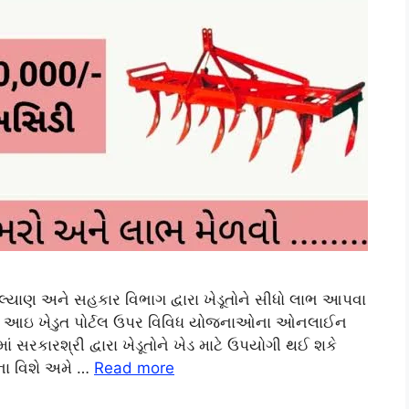
લ્યાણ અને સહકાર વિભાગ દ્વારા ખેડૂતોને સીધો લાભ આપવા
ે. આઇ ખેડુત પોર્ટલ ઉપર વિવિધ યોજનાઓના ઓનલાઈન
 સરકારશ્રી દ્વારા ખેડૂતોને ખેડ માટે ઉપયોગી થઈ શકે
ા વિશે અમે …
Read more