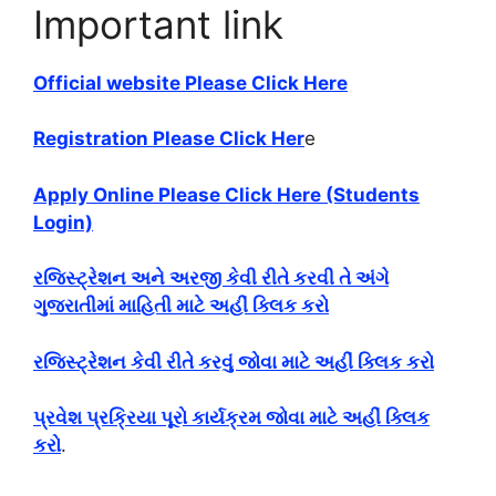
Important link
Official website Please Click Here
Registration Please Click Her
e
Apply Online Please Click Here (Students
Login)
રજિસ્ટ્રેશન અને અરજી કેવી રીતે કરવી તે અંગે
ગુજરાતીમાં માહિતી માટે અહીં ક્લિક કરો
રજિસ્ટ્રેશન કેવી રીતે કરવું જોવા માટે અહીં ક્લિક કરો
પ્રવેશ પ્રક્રિયા પૂરો કાર્યક્રમ જોવા માટે અહીં ક્લિક
કરો
.