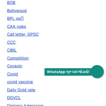
BOB
Bollywood
BPL યાદી
CAA rules
Call letter, GPSC
CCC
CIBIL
Compitition
Covaxin
WhatsApp ગ્રૂપમાં જોડાવો!
Covid
covid vaccine
Daily Gold rate
DGVCL
Diploma Admission