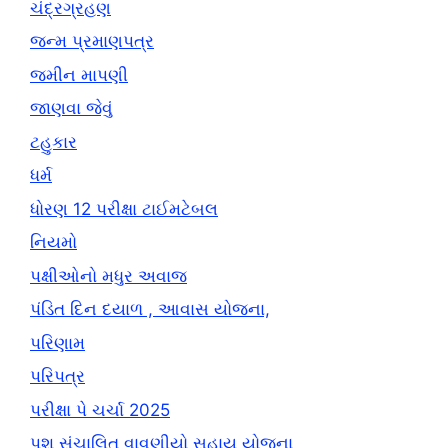
ચંદ્રગ્રહણ
જન્મ પ્રમાણપત્ર
જમીન માપણી
જાણવા જેવું
ટહુકાર
ધર્મ
ધોરણ 12 પરીક્ષા ટાઈમટેબલ
નિયમો
પક્ષીઓનો મધુર અવાજ
પંડિત દિન દયાળ , આવાસ યોજના,
પરિણામ
પરિપત્ર
પરીક્ષા પે ચર્ચા 2025
પશુ સંચાલિત વાવણીયો સહાય યોજના