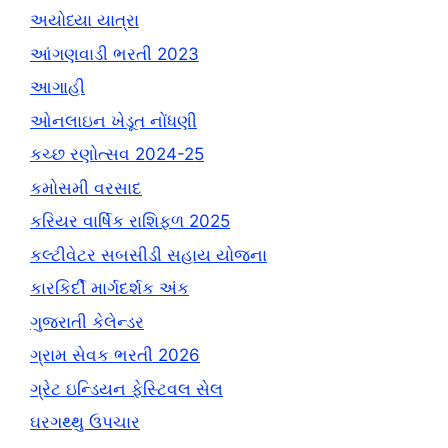
અયોધ્યા યાત્રા
આંગણવાડી ભરતી 2023
આગાહી
ઓનલાઇન ખેડૂત નોંધણી
કચ્છ રણોત્સવ 2024-25
કમોસમી વરસાદ
કરિયર વાર્ષિક રાશિફળ 2025
કલ્ટીવેટર સબસીડી સહાય યોજના
કારકિર્દી માર્ગદર્શક અંક
ગુજરાતી કેલેન્ડર
ગ્રામ સેવક ભરતી 2026
ગ્રેટ ઇન્ડિયન ફેસ્ટિવલ સેલ
ઘરગથ્થુ ઉપચાર