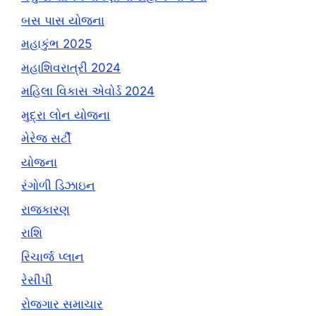
બસ પાસ યોજના
મહાકુંભ 2025
મહાશિવરાત્રી 2024
મહિલા વિકાસ એવોર્ડ 2024
મુદ્રા લોન યોજના
મેરેજ સર્ટી
યોજના
રંગોળી ડિઝાઇન
રાજકારણ
રાશિ
રિચાર્જ પ્લાન
રેસીપી
રોજગાર સમાચાર