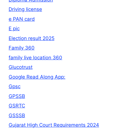
Driving license
e PAN card
E pic
Election result 2025
Family 360
family live location 360
Glucotrust
Google Read Along App:
Gpsc
GPSSB
GSRTC
GSSSB
Gujarat High Court Requirements 2024