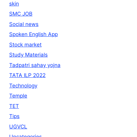
skin
SMC JOB
Social news
Spoken English App
Stock market
Study Materials
Tadpatri sahay yojna
TATA ILP 2022
Technology
Temple
TET
Tips
UGVCL
Uncategories