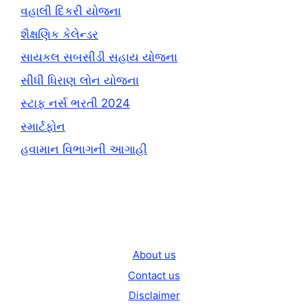
વહાલી દિકરી યોજના
શૈક્ષણિક કેલેન્ડર
સાયકલ સબસીડી સહાય યોજના
સીધી ધિરાણ લોન યોજના
સ્ટાફ નર્સ ભરતી 2024
સ્માર્ટફોન
હવામાન વિભાગની આગાહી
About us
Contact us
Disclaimer