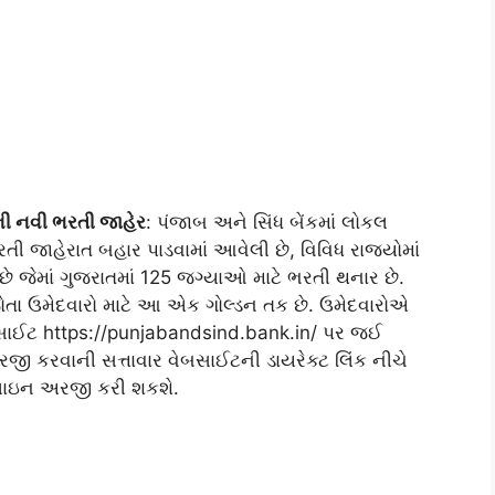
ની નવી ભરતી જાહેર
: પંજાબ અને સિંધ બેંકમાં લોકલ
 જાહેરાત બહાર પાડવામાં આવેલી છે, વિવિધ રાજ્યોમાં
જેમાં ગુજરાતમાં 125 જગ્યાઓ માટે ભરતી થનાર છે.
ોતા ઉમેદવારો માટે આ એક ગોલ્ડન તક છે. ઉમેદવારોએ
બસાઈટ https://punjabandsind.bank.in/ પર જઈ
રવાની સત્તાવાર વેબસાઈટની ડાયરેક્ટ લિંક નીચે
લાઇન અરજી કરી શકશે.