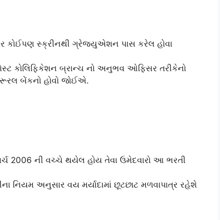
 કોઈપણ સ્ક્રીનથી ગ્રેજ્યુએશન પાસ કરેલ હોવા
સ્ટ કોલિફિકેશન બ્રાન્ચ નો અનુભવ ઓફિસર તરીકેનો
રૂરલ બેંકનો હોવો જોઈએ.
ાર્ચ 2006 ની વચ્ચે થયેલ હોય તેવા ઉમેદવારો આ ભરતી
ના નિયમ અનુસાર વય મર્યાદામાં છૂટછાટ મળવાપાત્ર રહેશે