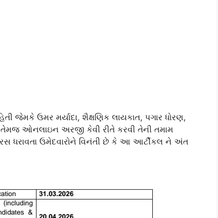
તી જેમકે ઉમર મર્યાદા, શૈક્ષણિક લાયકાત, પગાર ધોરણ,
તેમજ ઓનલાઇન અરજી કેવી રીતે કરવી તેની તમામ
 રસ ધરાવતા ઉમેદવારોને વિનંતી છે કે આ આર્ટીકલ ને અંત