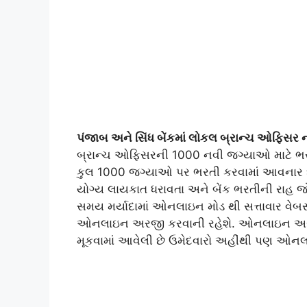
પંજાબ અને સિંધ બેંકમાં લોકલ બ્રાન્ચ ઓફિસર 
બ્રાન્ચ ઓફિસરની 1000 નવી જગ્યાઓ માટે ભરતી
કુલ 1000 જગ્યાઓ પર ભરતી કરવામાં આવનાર છે 
યોગ્ય લાયકાત ધરાવતા અને બેંક ભરતીની રાહ જ
સમય મર્યાદામાં ઓનલાઇન મોડ થી સત્તાવાર વે
ઓનલાઇન અરજી કરવાની રહેશે. ઓનલાઇન અરજી ક
મૂકવામાં આવેલી છે ઉમેદવારો અહીંથી પણ ઓન