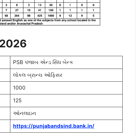
ી 2026
PSB પંજાબ એન્ડ સિંધ બેન્ક
લોકલ બ્રાન્ચ ઓફિસર
1000
125
ઓનલાઇન
https://punjabandsind.bank.in/