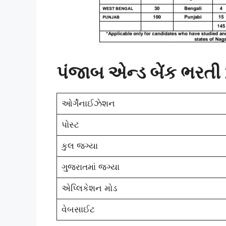
પંજાબ એન્ડ બેંક ભરત
ઓર્ગેનાઈઝેશન
પોસ્ટ
કુલ જગ્યા
ગુજરાતમાં જગ્યા
એપ્લિકેશન મોડ
વેબસાઈટ