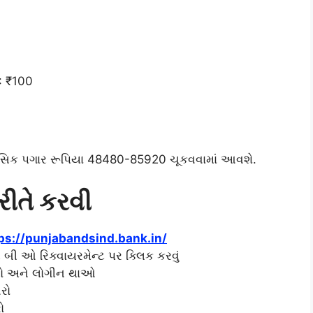
: ₹100
ાસિક પગાર રૂપિયા 48480-85920 ચૂકવવામાં આવશે.
ીતે કરવી
ps://punjabandsind.bank.in/
 બી ઓ રિક્વાયરમેન્ટ પર ક્લિક કરવું
કરો અને લોગીન થાઓ
રો
ો