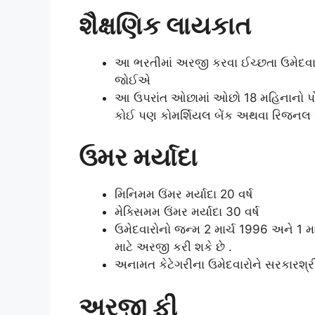
શૈક્ષણિક લાયકાત
આ ભરતીમાં અરજી કરવા ઈચ્છતા ઉમેદવાર
જોઈએ
આ ઉપરાંત ઓછામાં ઓછો 18 મહિનાનો પો
કોઈ પણ કોમર્શિયલ બેંક અથવા રિજનલ 
ઉમર મર્યાદા
મિનિમમ ઉંમર મર્યાદા 20 વર્ષ
મેક્સિમમ ઉંમર મર્યાદા 30 વર્ષ
ઉમેદવારોનો જન્મ 2 માર્ચ 1996 અને 1 મ
માટે અરજી કરી શકે છે .
અનામત કેટેગરીના ઉમેદવારોને સરકારશ્રી
અરજી ફી