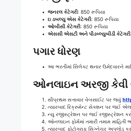
જનરલ કેટેગરી
: 850 રૂપિયા
ઇ ડબલ્યુ એસ કેટેગરી
: 850 રૂપિયા
ઓબીસી કેટેગરી
: 850 રૂપિયા
એસસી એસટી અને પીડબ્લ્યુબીડી કેટેગરી
પગાર ધોરણ
આ ભરતીમાં સિલેક્ટ થનાર ઉમેદવારને મ
ઓનલાઇન અરજી કેવી ર
સૌપ્રથમ સત્તાવાર વેબસાઈટ પર જવું
htt
ત્યારબાદ રિક્રુમેન્ટ સેક્શન પર જઈ એલ
ન્યુ રજીસ્ટ્રેશન પર જઈ રજીસ્ટ્રેશન 
ઓનલાઇન ફોર્મમાં તમારી તમામ માહિતી ભ
ત્યારબાદ ફોટોગ્રાફ સિગ્નેચર અપલોડ કર