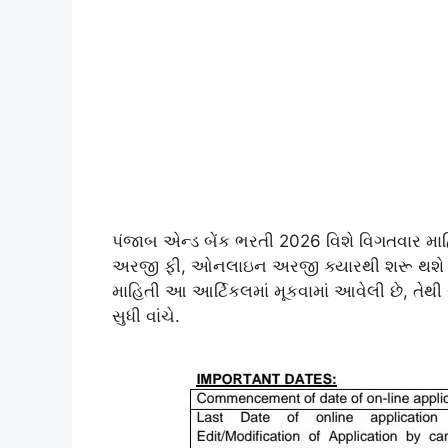
પંજાબ એન્ડ બેંક ભરતી 2026 વિશે વિગતવાર માહિ
અરજી ફી, ઓનલાઇન અરજી ક્યારથી શરૂ થશે 
માહિતી આ આર્ટિકલમાં મૂકવામાં આવેલી છે, તેથી
સુધી વાંચે.