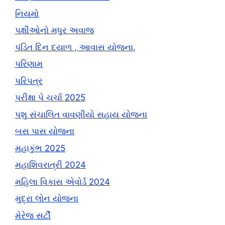
નિયમો
પક્ષીઓનો મધુર અવાજ
પંડિત દિન દયાળ , આવાસ યોજના,
પરિણામ
પરિપત્ર
પરીક્ષા પે ચર્ચા 2025
પશુ સંચાલિત વાવણીયો સહાય યોજના
બસ પાસ યોજના
મહાકુંભ 2025
મહાશિવરાત્રી 2024
મહિલા વિકાસ એવોર્ડ 2024
મુદ્રા લોન યોજના
મેરેજ સર્ટી