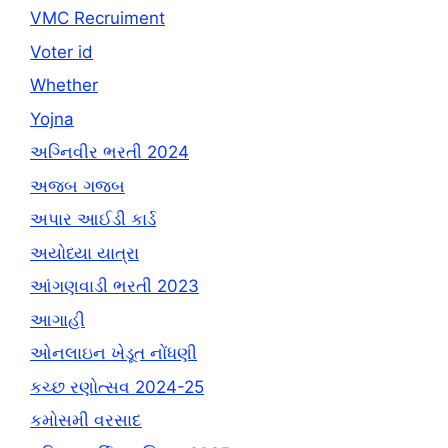
VMC Recruiment
Voter id
Whether
Yojna
અગ્નિવીર ભરતી 2024
અજબ ગજબ
અપાર આઈડી કાર્ડ
અયોધ્યા યાત્રા
આંગણવાડી ભરતી 2023
આગાહી
ઓનલાઇન ખેડૂત નોંધણી
કચ્છ રણોત્સવ 2024-25
કમોસમી વરસાદ