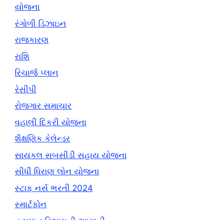
યોજના
રંગોળી ડિઝાઇન
રાજકારણ
રાશિ
રિચાર્જ પ્લાન
રેસીપી
રોજગાર સમાચાર
વહાલી દિકરી યોજના
શૈક્ષણિક કેલેન્ડર
સાયકલ સબસીડી સહાય યોજના
સીધી ધિરાણ લોન યોજના
સ્ટાફ નર્સ ભરતી 2024
સ્માર્ટફોન