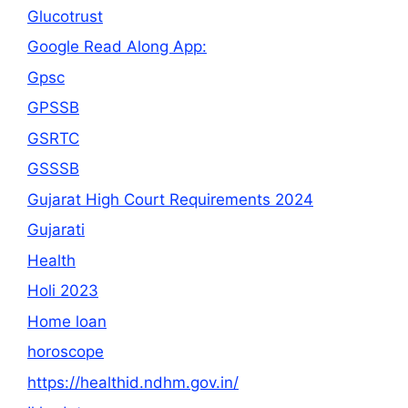
Glucotrust
Google Read Along App:
Gpsc
GPSSB
GSRTC
GSSSB
Gujarat High Court Requirements 2024
Gujarati
Health
Holi 2023
Home loan
horoscope
https://healthid.ndhm.gov.in/