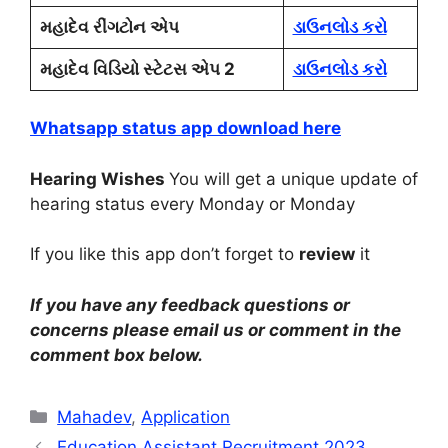
મહાદેવ રીંગટોન એપ
ડાઉનલોડ કરો
મહાદેવ વિડિયો સ્ટેટસ એપ 2
ડાઉનલોડ કરો
Whatsapp status app download here
Hearing Wishes
You will get a unique update of
hearing status every Monday or Monday
If you like this app don’t forget to
review
it
If you have any feedback questions or
concerns please email us or comment in the
comment box below.
Categories
Mahadev
,
Application
Education Assistant Recruitment 2023