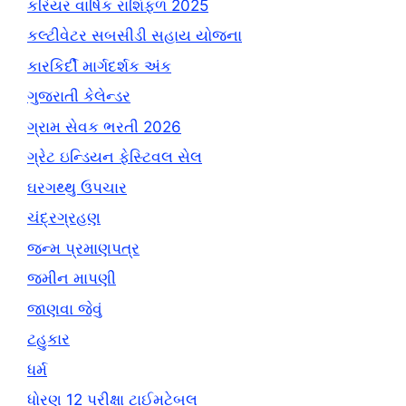
કરિયર વાર્ષિક રાશિફળ 2025
કલ્ટીવેટર સબસીડી સહાય યોજના
કારકિર્દી માર્ગદર્શક અંક
ગુજરાતી કેલેન્ડર
ગ્રામ સેવક ભરતી 2026
ગ્રેટ ઇન્ડિયન ફેસ્ટિવલ સેલ
ઘરગથ્થુ ઉપચાર
ચંદ્રગ્રહણ
જન્મ પ્રમાણપત્ર
જમીન માપણી
જાણવા જેવું
ટહુકાર
ધર્મ
ધોરણ 12 પરીક્ષા ટાઈમટેબલ