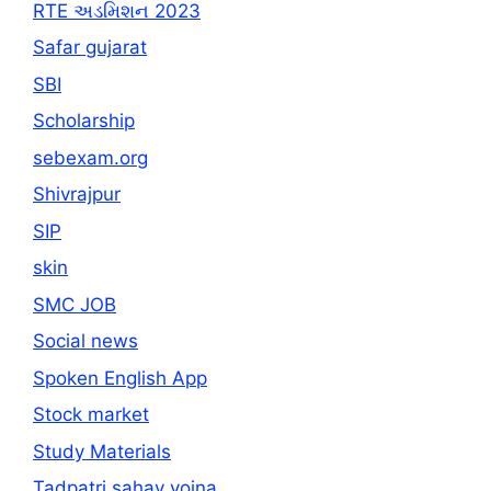
RTE અડમિશન 2023
Safar gujarat
SBI
Scholarship
sebexam.org
Shivrajpur
SIP
skin
SMC JOB
Social news
Spoken English App
Stock market
Study Materials
Tadpatri sahay yojna