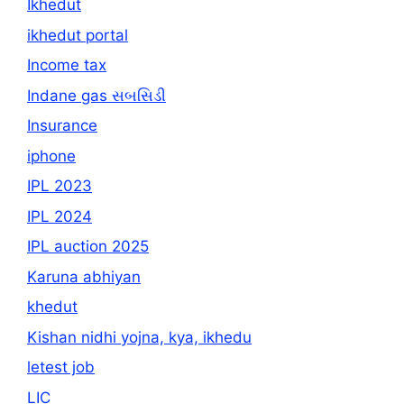
Ikhedut
ikhedut portal
Income tax
Indane gas સબસિડી
Insurance
iphone
IPL 2023
IPL 2024
IPL auction 2025
Karuna abhiyan
khedut
Kishan nidhi yojna, kya, ikhedu
letest job
LIC