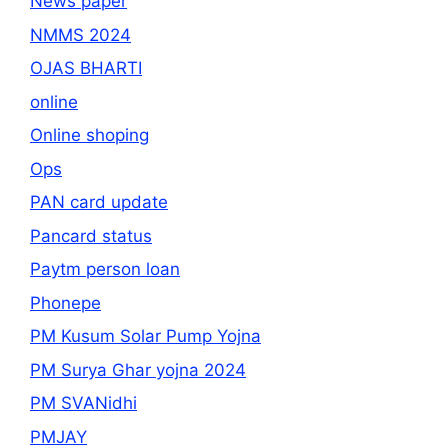
News paper
NMMS 2024
OJAS BHARTI
online
Online shoping
Ops
PAN card update
Pancard status
Paytm person loan
Phonepe
PM Kusum Solar Pump Yojna
PM Surya Ghar yojna 2024
PM SVANidhi
PMJAY