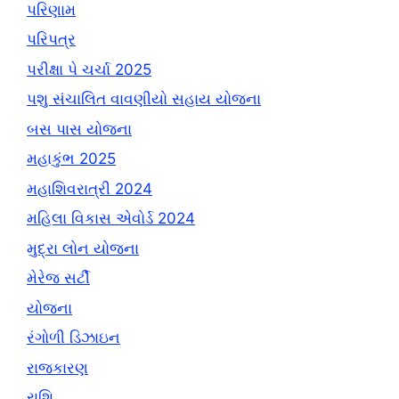
પરિણામ
પરિપત્ર
પરીક્ષા પે ચર્ચા 2025
પશુ સંચાલિત વાવણીયો સહાય યોજના
બસ પાસ યોજના
મહાકુંભ 2025
મહાશિવરાત્રી 2024
મહિલા વિકાસ એવોર્ડ 2024
મુદ્રા લોન યોજના
મેરેજ સર્ટી
યોજના
રંગોળી ડિઝાઇન
રાજકારણ
રાશિ