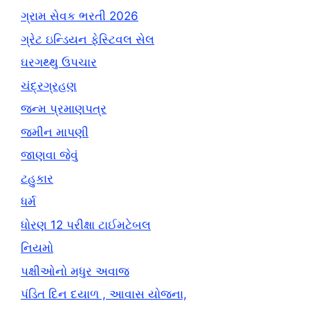
ગ્રામ સેવક ભરતી 2026
ગ્રેટ ઇન્ડિયન ફેસ્ટિવલ સેલ
ઘરગથ્થુ ઉપચાર
ચંદ્રગ્રહણ
જન્મ પ્રમાણપત્ર
જમીન માપણી
જાણવા જેવું
ટહુકાર
ધર્મ
ધોરણ 12 પરીક્ષા ટાઈમટેબલ
નિયમો
પક્ષીઓનો મધુર અવાજ
પંડિત દિન દયાળ , આવાસ યોજના,