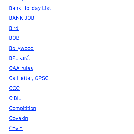
Bank Holiday List
BANK JOB
Bird
BOB
Bollywood
BPL યાદી
CAA rules
Call letter, GPSC
CCC
CIBIL
Compitition
Covaxin
Covid