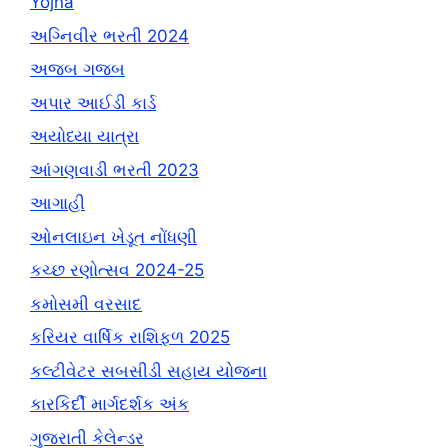
Yojna
અગ્નિવીર ભરતી 2024
અજબ ગજબ
અપાર આઈડી કાર્ડ
અયોધ્યા યાત્રા
આંગણવાડી ભરતી 2023
આગાહી
ઓનલાઇન ખેડૂત નોંધણી
કચ્છ રણોત્સવ 2024-25
કમોસમી વરસાદ
કરિયર વાર્ષિક રાશિફળ 2025
કલ્ટીવેટર સબસીડી સહાય યોજના
કારકિર્દી માર્ગદર્શક અંક
ગુજરાતી કેલેન્ડર