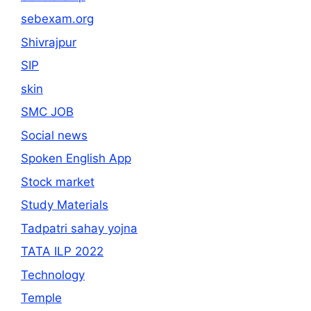
sebexam.org
Shivrajpur
SIP
skin
SMC JOB
Social news
Spoken English App
Stock market
Study Materials
Tadpatri sahay yojna
TATA ILP 2022
Technology
Temple