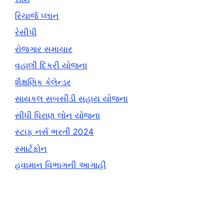
રિચાર્જ પ્લાન
રેસીપી
રોજગાર સમાચાર
વહાલી દિકરી યોજના
શૈક્ષણિક કેલેન્ડર
સાયકલ સબસીડી સહાય યોજના
સીધી ધિરાણ લોન યોજના
સ્ટાફ નર્સ ભરતી 2024
સ્માર્ટફોન
હવામાન વિભાગની આગાહી