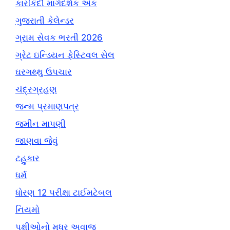
કારકિર્દી માર્ગદર્શક અંક
ગુજરાતી કેલેન્ડર
ગ્રામ સેવક ભરતી 2026
ગ્રેટ ઇન્ડિયન ફેસ્ટિવલ સેલ
ઘરગથ્થુ ઉપચાર
ચંદ્રગ્રહણ
જન્મ પ્રમાણપત્ર
જમીન માપણી
જાણવા જેવું
ટહુકાર
ધર્મ
ધોરણ 12 પરીક્ષા ટાઈમટેબલ
નિયમો
પક્ષીઓનો મધુર અવાજ