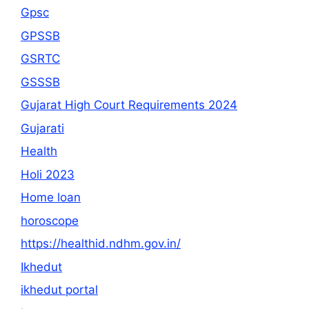
Gpsc
GPSSB
GSRTC
GSSSB
Gujarat High Court Requirements 2024
Gujarati
Health
Holi 2023
Home loan
horoscope
https://healthid.ndhm.gov.in/
Ikhedut
ikhedut portal