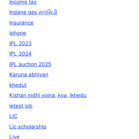
Income tax
Indane gas સબસિડી
Insurance
iphone
IPL 2023
IPL 2024
IPL auction 2025
Karuna abhiyan
khedut
Kishan nidhi yojna, kya, ikhedu
letest job
LIC
Lic scholarship
Live