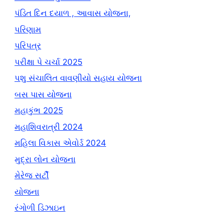
પંડિત દિન દયાળ , આવાસ યોજના,
પરિણામ
પરિપત્ર
પરીક્ષા પે ચર્ચા 2025
પશુ સંચાલિત વાવણીયો સહાય યોજના
બસ પાસ યોજના
મહાકુંભ 2025
મહાશિવરાત્રી 2024
મહિલા વિકાસ એવોર્ડ 2024
મુદ્રા લોન યોજના
મેરેજ સર્ટી
યોજના
રંગોળી ડિઝાઇન