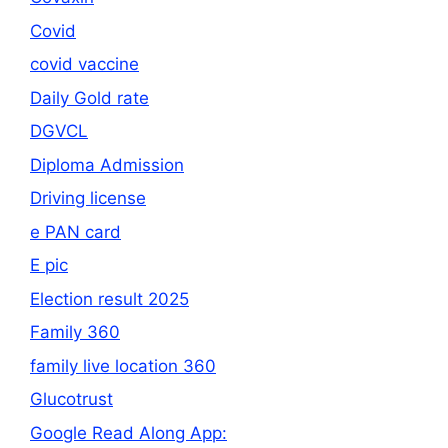
Covid
covid vaccine
Daily Gold rate
DGVCL
Diploma Admission
Driving license
e PAN card
E pic
Election result 2025
Family 360
family live location 360
Glucotrust
Google Read Along App: