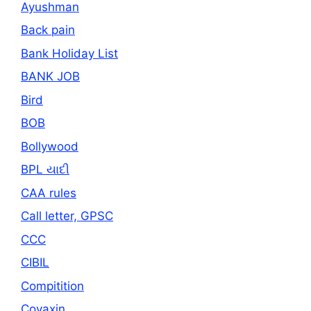
Ayushman
Back pain
Bank Holiday List
BANK JOB
Bird
BOB
Bollywood
BPL યાદી
CAA rules
Call letter, GPSC
CCC
CIBIL
Compitition
Covaxin