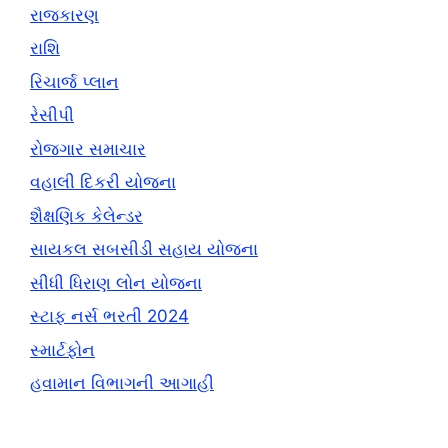
રાજકારણ
રાશિ
રિચાર્જ પ્લાન
રેસીપી
રોજગાર સમાચાર
વહાલી દિકરી યોજના
શૈક્ષણિક કેલેન્ડર
સાયકલ સબસીડી સહાય યોજના
સીધી ધિરાણ લોન યોજના
સ્ટાફ નર્સ ભરતી 2024
સ્માર્ટફોન
હવામાન વિભાગની આગાહી