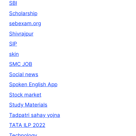
SBI
Scholarship
sebexam.org
Shivrajpur
SIP
skin
SMC JOB
Social news
Spoken English App
Stock market
Study Materials
Tadpatri sahay yojna
TATA ILP 2022
Technology