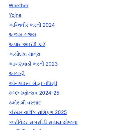
Whether
Yojna
અગ્નિવીર ભરતી 2024
અજબ ગજબ
અપાર આઈડી કાર્ડ
અયોધ્યા યાત્રા
આંગણવાડી ભરતી 2023
આગાહી
ઓનલાઇન ખેડૂત નોંધણી
કચ્છ રણોત્સવ 2024-25
કમોસમી વરસાદ
કરિયર વાર્ષિક રાશિફળ 2025
કલ્ટીવેટર સબસીડી સહાય યોજના