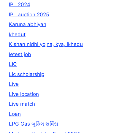
IPL 2024
IPL auction 2025
Karuna abhiyan
khedut
Kishan nidhi yojna, kya, ikhedu
letest job
LIC
Lic scholarship
Live
Live location
Live match
Loan
LPG Gas બુકિંગ સર્વિસ