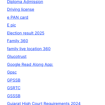
Diploma Admission
Driving license
e PAN card
E pic
Election result 2025
Family 360
family live location 360
Glucotrust
Google Read Along App:
Gpsc
GPSSB
GSRTC
GSSSB
Gujarat High Court Requirements 2024