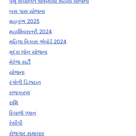
પશુ સંચાલિત વાવણીયો સહાય યોજના
બસ પાસ યોજના
મહાકુંભ 2025
મહાશિવરાત્રી 2024
મહિલા વિકાસ એવોર્ડ 2024
મુદ્રા લોન યોજના
મેરેજ સર્ટી
યોજના
રંગોળી ડિઝાઇન
રાજકારણ
રાશિ
રિચાર્જ પ્લાન
રેસીપી
રોજગાર સમાચાર