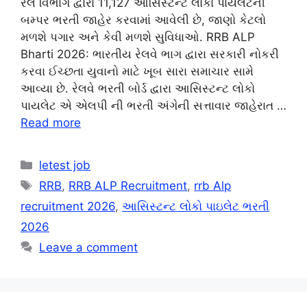
રેલ વિભાગ દ્વારા 11,127 આસિસ્ટન્ટ લોકો પાયલેટની
બમ્પર ભરતી જાહેર કરવામાં આવેલી છે, જાણો કેટલો
મળશે પગાર અને કેવી મળશે સુવિધાઓ. RRB ALP
Bharti 2026: ભારતીય રેલવે ભાગ દ્વારા સરકારી નોકરી
કરવા ઈચ્છતા યુવાનો માટે ખૂબ સારા સમાચાર સામે
આવ્યા છે. રેલવે ભરતી બોર્ડ દ્વારા આસિસ્ટન્ટ લોકો
પાયલેટ એ એલપી ની ભરતી અંગેની સત્તાવાર જાહેરાત …
Read more
Categories
letest job
Tags
RRB
,
RRB ALP Recruitment
,
rrb Alp
recruitment 2026
,
આસિસ્ટન્ટ લોકો પાઇલેટ ભરતી
2026
Leave a comment