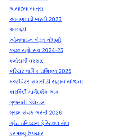
અયોધ્યા યાત્રા
આંગણવાડી ભરતી 2023
આગાહી
ઓનલાઇન ખેડૂત નોંધણી
કચ્છ રણોત્સવ 2024-25
કમોસમી વરસાદ
કરિયર વાર્ષિક રાશિફળ 2025
કલ્ટીવેટર સબસીડી સહાય યોજના
કારકિર્દી માર્ગદર્શક અંક
ગુજરાતી કેલેન્ડર
ગ્રામ સેવક ભરતી 2026
ગ્રેટ ઇન્ડિયન ફેસ્ટિવલ સેલ
ઘરગથ્થુ ઉપચાર