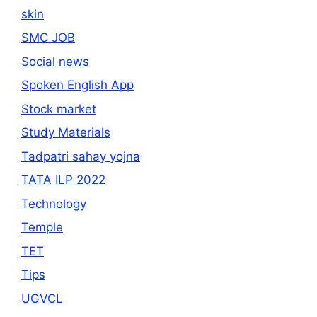
skin
SMC JOB
Social news
Spoken English App
Stock market
Study Materials
Tadpatri sahay yojna
TATA ILP 2022
Technology
Temple
TET
Tips
UGVCL