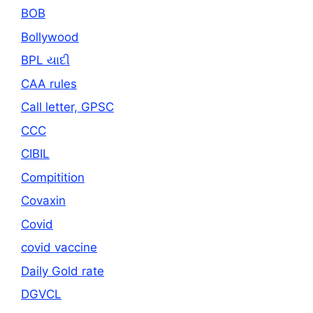
BOB
Bollywood
BPL યાદી
CAA rules
Call letter, GPSC
CCC
CIBIL
Compitition
Covaxin
Covid
covid vaccine
Daily Gold rate
DGVCL