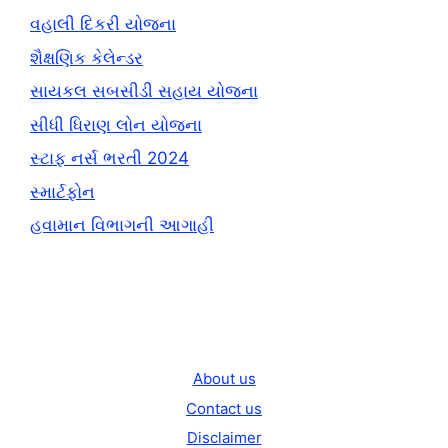
વહાલી દિકરી યોજના
શૈક્ષણિક કેલેન્ડર
સાયકલ સબસીડી સહાય યોજના
સીધી ધિરાણ લોન યોજના
સ્ટાફ નર્સ ભરતી 2024
સ્માર્ટફોન
હવામાન વિભાગની આગાહી
About us
Contact us
Disclaimer