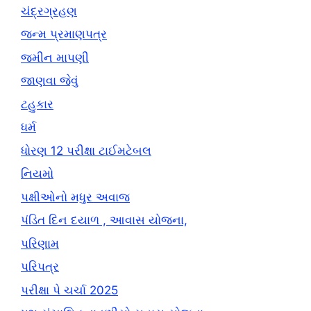
ચંદ્રગ્રહણ
જન્મ પ્રમાણપત્ર
જમીન માપણી
જાણવા જેવું
ટહુકાર
ધર્મ
ધોરણ 12 પરીક્ષા ટાઈમટેબલ
નિયમો
પક્ષીઓનો મધુર અવાજ
પંડિત દિન દયાળ , આવાસ યોજના,
પરિણામ
પરિપત્ર
પરીક્ષા પે ચર્ચા 2025