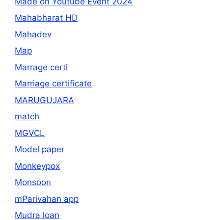
Made on Youtube Event 2024
Mahabharat HD
Mahadev
Map
Marrage certi
Marriage certificate
MARUGUJARA
match
MGVCL
Model paper
Monkeypox
Monsoon
mParivahan app
Mudra loan