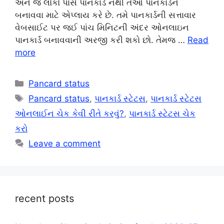
અને જે લોકો પાસે પાનકાર્ડ નથી તેઓ પાનકાર્ડને
બનાવવા માટે એપ્લાય કરે છે. તમે પાનકાર્ડની સત્તાવાર
વેબસાઈટ પર જઈ પાંચ મિનિટની અંદર ઓનલાઇન
પાનકાર્ડ બનાવવાની અરજી કરી શકો છો. તેમજ …
Read
more
Categories
Pancard status
Tags
Pancard status
,
પાનકાર્ડ સ્ટેટસ
,
પાનકાર્ડ સ્ટેટસ
ઓનલાઈન ચેક કેવી રીતે કરવું?
,
પાનકાર્ડ સ્ટેટસ ચેક
કરો
Leave a comment
recent posts