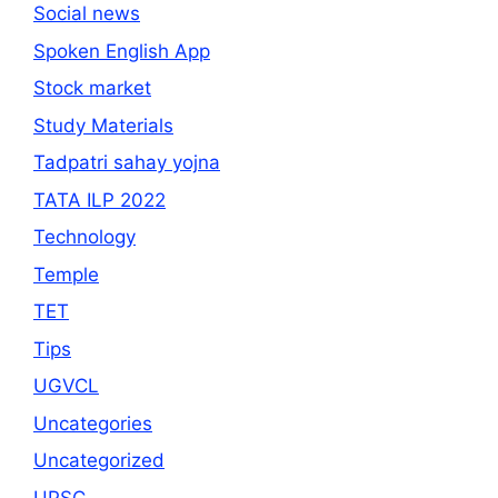
Social news
Spoken English App
Stock market
Study Materials
Tadpatri sahay yojna
TATA ILP 2022
Technology
Temple
TET
Tips
UGVCL
Uncategories
Uncategorized
UPSC