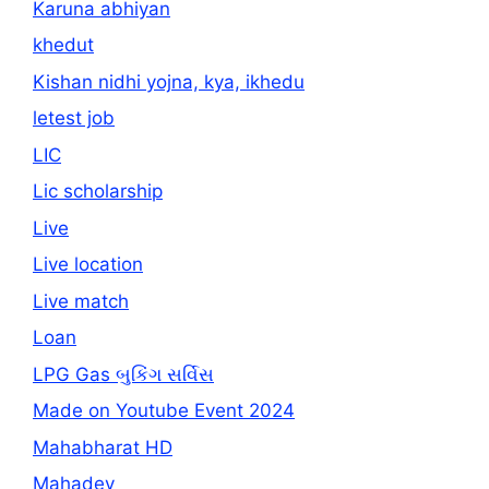
Karuna abhiyan
khedut
Kishan nidhi yojna, kya, ikhedu
letest job
LIC
Lic scholarship
Live
Live location
Live match
Loan
LPG Gas બુકિંગ સર્વિસ
Made on Youtube Event 2024
Mahabharat HD
Mahadev