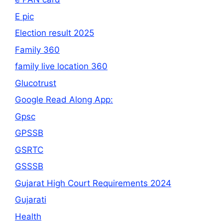
E pic
Election result 2025
Family 360
family live location 360
Glucotrust
Google Read Along App:
Gpsc
GPSSB
GSRTC
GSSSB
Gujarat High Court Requirements 2024
Gujarati
Health