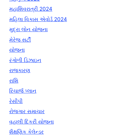
મહાશિવરાત્રી 2024
મહિલા વિકાસ એવોર્ડ 2024
મુદ્રા લોન યોજના
મેરેજ સર્ટી
યોજના
રંગોળી ડિઝાઇન
રાજકારણ
રાશિ
રિચાર્જ પ્લાન
રેસીપી
રોજગાર સમાચાર
વહાલી દિકરી યોજના
શૈક્ષણિક કેલેન્ડર