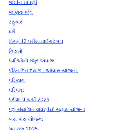
જમીન માપણી
જાણવા જેવું
ટહુકાર
ધર્મ
ધોરણ 12 પરીક્ષા ટાઈમટેબલ
નિયમો
પક્ષીઓનો મધુર અવાજ
પંડિત દિન દયાળ , આવાસ યોજના,
પરિણામ
પરિપત્ર
પરીક્ષા પે ચર્ચા 2025
પશુ સંચાલિત વાવણીયો સહાય યોજના
બસ પાસ યોજના
મહાકુંભ 2025