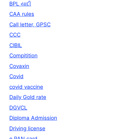
BPL યાદી
CAA rules
Call letter, GPSC
CCC
CIBIL
Compitition
Covaxin
Covid
covid vaccine
Daily Gold rate
DGVCL
Diploma Admission
Driving license
e PAN card