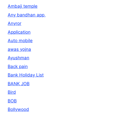
Ambaji temple
Any bandhan app,
Anyror
Application
Auto mobile
awas yojna
Ayushman
Back pain
Bank Holiday List
BANK JOB
Bird
BOB
Bollywood