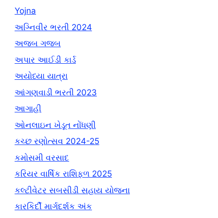
Yojna
અગ્નિવીર ભરતી 2024
અજબ ગજબ
અપાર આઈડી કાર્ડ
અયોધ્યા યાત્રા
આંગણવાડી ભરતી 2023
આગાહી
ઓનલાઇન ખેડૂત નોંધણી
કચ્છ રણોત્સવ 2024-25
કમોસમી વરસાદ
કરિયર વાર્ષિક રાશિફળ 2025
કલ્ટીવેટર સબસીડી સહાય યોજના
કારકિર્દી માર્ગદર્શક અંક