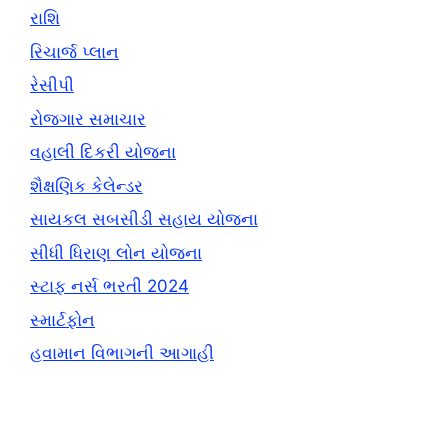
રાશિ
રિચાર્જ પ્લાન
રેસીપી
રોજગાર સમાચાર
વહાલી દિકરી યોજના
શૈક્ષણિક કેલેન્ડર
સાયકલ સબસીડી સહાય યોજના
સીધી ધિરાણ લોન યોજના
સ્ટાફ નર્સ ભરતી 2024
સ્માર્ટફોન
હવામાન વિભાગની આગાહી