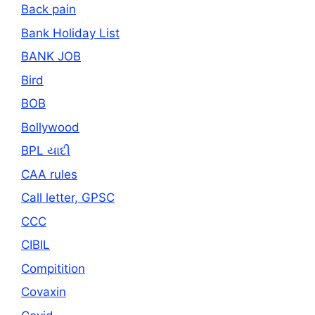
Back pain
Bank Holiday List
BANK JOB
Bird
BOB
Bollywood
BPL યાદી
CAA rules
Call letter, GPSC
CCC
CIBIL
Compitition
Covaxin