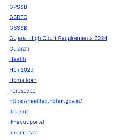
GPSSB
GSRTC
GSSSB
Gujarat High Court Requirements 2024
Gujarati
Health
Holi 2023
Home loan
horoscope
https://healthid.ndhm.gov.in/
Ikhedut
ikhedut portal
Income tax