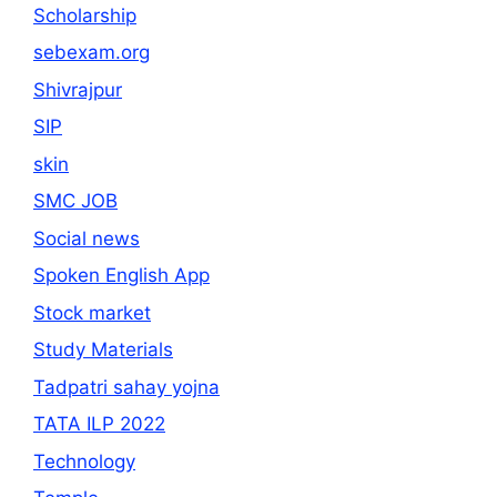
Scholarship
sebexam.org
Shivrajpur
SIP
skin
SMC JOB
Social news
Spoken English App
Stock market
Study Materials
Tadpatri sahay yojna
TATA ILP 2022
Technology