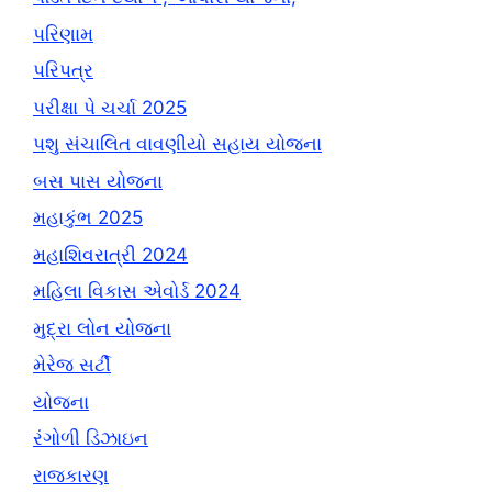
પરિણામ
પરિપત્ર
પરીક્ષા પે ચર્ચા 2025
પશુ સંચાલિત વાવણીયો સહાય યોજના
બસ પાસ યોજના
મહાકુંભ 2025
મહાશિવરાત્રી 2024
મહિલા વિકાસ એવોર્ડ 2024
મુદ્રા લોન યોજના
મેરેજ સર્ટી
યોજના
રંગોળી ડિઝાઇન
રાજકારણ