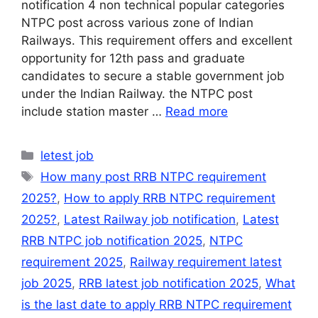
notification 4 non technical popular categories
NTPC post across various zone of Indian
Railways. This requirement offers and excellent
opportunity for 12th pass and graduate
candidates to secure a stable government job
under the Indian Railway. the NTPC post
include station master …
Read more
Categories
letest job
Tags
How many post RRB NTPC requirement
2025?
,
How to apply RRB NTPC requirement
2025?
,
Latest Railway job notification
,
Latest
RRB NTPC job notification 2025
,
NTPC
requirement 2025
,
Railway requirement latest
job 2025
,
RRB latest job notification 2025
,
What
is the last date to apply RRB NTPC requirement