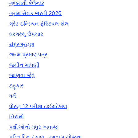
ગુજરાતી કેલેન્ડર
ગ્રામ સેવક ભરતી 2026
ગ્રેટ ઇન્ડિયન ફેસ્ટિવલ સેલ
ઘરગથ્થુ ઉપચાર
ચંદ્રગ્રહણ
જન્મ પ્રમાણપત્ર
જમીન માપણી
જાણવા જેવું
ટહુકાર
ધર્મ
ધોરણ 12 પરીક્ષા ટાઈમટેબલ
નિયમો
પક્ષીઓનો મધુર અવાજ
પંડિત દિન દયાળ , આવાસ યોજના,