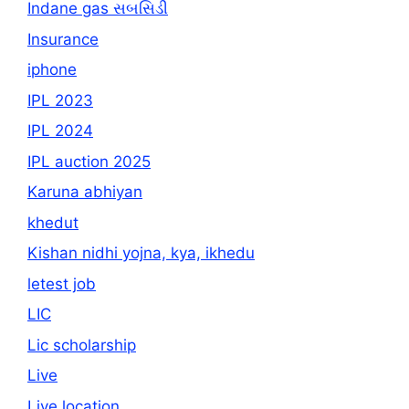
Indane gas સબસિડી
Insurance
iphone
IPL 2023
IPL 2024
IPL auction 2025
Karuna abhiyan
khedut
Kishan nidhi yojna, kya, ikhedu
letest job
LIC
Lic scholarship
Live
Live location