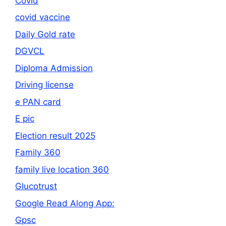
Covid
covid vaccine
Daily Gold rate
DGVCL
Diploma Admission
Driving license
e PAN card
E pic
Election result 2025
Family 360
family live location 360
Glucotrust
Google Read Along App:
Gpsc