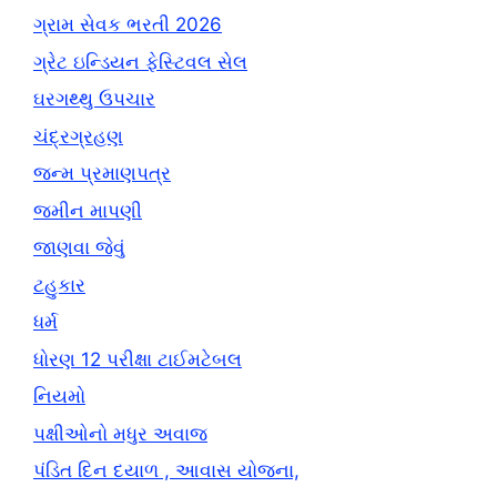
ગ્રામ સેવક ભરતી 2026
ગ્રેટ ઇન્ડિયન ફેસ્ટિવલ સેલ
ઘરગથ્થુ ઉપચાર
ચંદ્રગ્રહણ
જન્મ પ્રમાણપત્ર
જમીન માપણી
જાણવા જેવું
ટહુકાર
ધર્મ
ધોરણ 12 પરીક્ષા ટાઈમટેબલ
નિયમો
પક્ષીઓનો મધુર અવાજ
પંડિત દિન દયાળ , આવાસ યોજના,