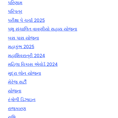
પરિણામ
પરિપત્ર
પરીક્ષા પે ચર્ચા 2025
પશુ સંચાલિત વાવણીયો સહાય યોજના
બસ પાસ યોજના
મહાકુંભ 2025
મહાશિવરાત્રી 2024
મહિલા વિકાસ એવોર્ડ 2024
મુદ્રા લોન યોજના
મેરેજ સર્ટી
યોજના
રંગોળી ડિઝાઇન
રાજકારણ
રાશિ