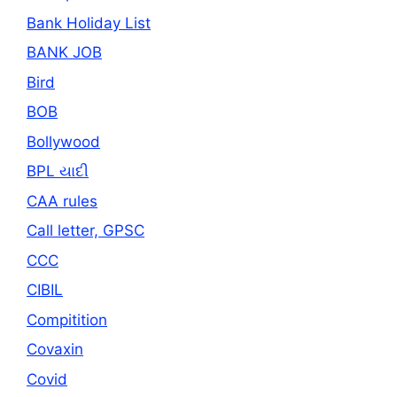
Bank Holiday List
BANK JOB
Bird
BOB
Bollywood
BPL યાદી
CAA rules
Call letter, GPSC
CCC
CIBIL
Compitition
Covaxin
Covid