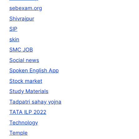
sebexam.org
Shivrajpur
SIP
skin
SMC JOB
Social news
Spoken English App
Stock market
Study Materials
Tadpatri sahay yojna
TATA ILP 2022
Technology
Temple