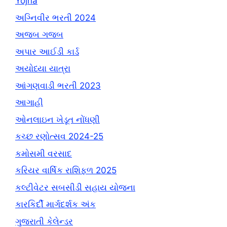
Yojna
અગ્નિવીર ભરતી 2024
અજબ ગજબ
અપાર આઈડી કાર્ડ
અયોધ્યા યાત્રા
આંગણવાડી ભરતી 2023
આગાહી
ઓનલાઇન ખેડૂત નોંધણી
કચ્છ રણોત્સવ 2024-25
કમોસમી વરસાદ
કરિયર વાર્ષિક રાશિફળ 2025
કલ્ટીવેટર સબસીડી સહાય યોજના
કારકિર્દી માર્ગદર્શક અંક
ગુજરાતી કેલેન્ડર