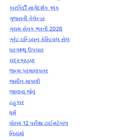
કારકિર્દી માર્ગદર્શક અંક
ગુજરાતી કેલેન્ડર
ગ્રામ સેવક ભરતી 2026
ગ્રેટ ઇન્ડિયન ફેસ્ટિવલ સેલ
ઘરગથ્થુ ઉપચાર
ચંદ્રગ્રહણ
જન્મ પ્રમાણપત્ર
જમીન માપણી
જાણવા જેવું
ટહુકાર
ધર્મ
ધોરણ 12 પરીક્ષા ટાઈમટેબલ
નિયમો