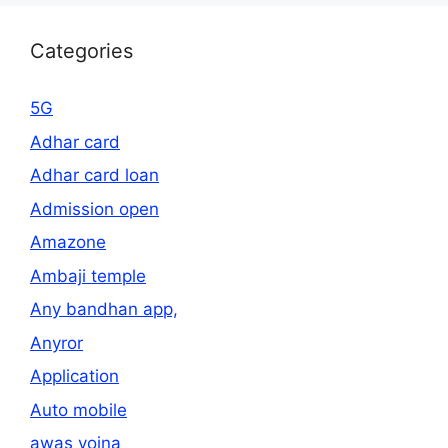
Categories
5G
Adhar card
Adhar card loan
Admission open
Amazone
Ambaji temple
Any bandhan app,
Anyror
Application
Auto mobile
awas yojna