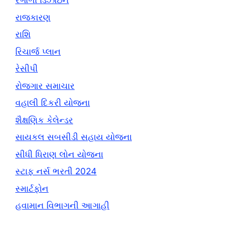
રંગોળી ડિઝાઇન
રાજકારણ
રાશિ
રિચાર્જ પ્લાન
રેસીપી
રોજગાર સમાચાર
વહાલી દિકરી યોજના
શૈક્ષણિક કેલેન્ડર
સાયકલ સબસીડી સહાય યોજના
સીધી ધિરાણ લોન યોજના
સ્ટાફ નર્સ ભરતી 2024
સ્માર્ટફોન
હવામાન વિભાગની આગાહી