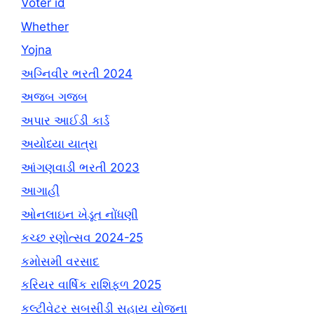
Voter id
Whether
Yojna
અગ્નિવીર ભરતી 2024
અજબ ગજબ
અપાર આઈડી કાર્ડ
અયોધ્યા યાત્રા
આંગણવાડી ભરતી 2023
આગાહી
ઓનલાઇન ખેડૂત નોંધણી
કચ્છ રણોત્સવ 2024-25
કમોસમી વરસાદ
કરિયર વાર્ષિક રાશિફળ 2025
કલ્ટીવેટર સબસીડી સહાય યોજના