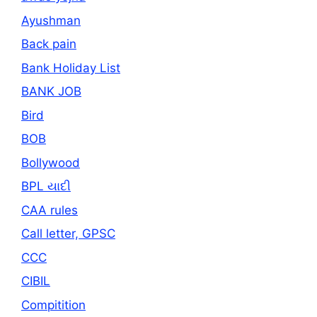
Ayushman
Back pain
Bank Holiday List
BANK JOB
Bird
BOB
Bollywood
BPL યાદી
CAA rules
Call letter, GPSC
CCC
CIBIL
Compitition