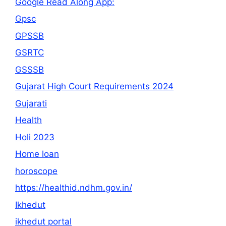
Google Read Along App:
Gpsc
GPSSB
GSRTC
GSSSB
Gujarat High Court Requirements 2024
Gujarati
Health
Holi 2023
Home loan
horoscope
https://healthid.ndhm.gov.in/
Ikhedut
ikhedut portal