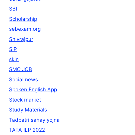
SBI
Scholarship
sebexam.org
Shivrajpur
SIP
skin
SMC JOB
Social news
Spoken English App
Stock market
Study Materials
Tadpatri sahay yojna
TATA ILP 2022