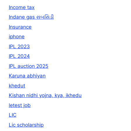
Income tax
Indane gas સબસિડી
Insurance
iphone
IPL 2023
IPL 2024
IPL auction 2025
Karuna abhiyan
khedut
Kishan nidhi yojna, kya, ikhedu
letest job
LIC
Lic scholarship