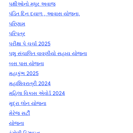
પક્ષીઓનો મધુર અવાજ
પંડિત દિન દયાળ , આવાસ યોજના,
પરિણામ
પરિપત્ર
પરીક્ષા પે ચર્ચા 2025
પશુ સંચાલિત વાવણીયો સહાય યોજના
બસ પાસ યોજના
મહાકુંભ 2025
મહાશિવરાત્રી 2024
મહિલા વિકાસ એવોર્ડ 2024
મુદ્રા લોન યોજના
મેરેજ સર્ટી
યોજના