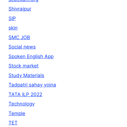
Shivrajpur
SIP
skin
SMC JOB
Social news
Spoken English App
Stock market
Study Materials
Tadpatri sahay yojna
TATA ILP 2022
Technology
Temple
TET