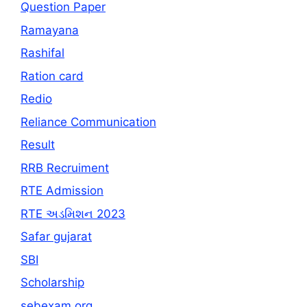
Question Paper
Ramayana
Rashifal
Ration card
Redio
Reliance Communication
Result
RRB Recruiment
RTE Admission
RTE અડમિશન 2023
Safar gujarat
SBI
Scholarship
sebexam.org