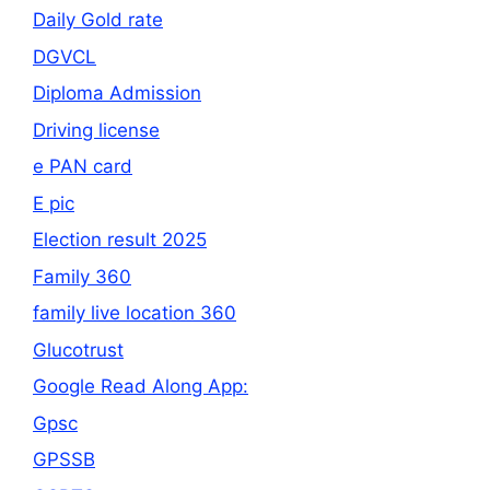
Daily Gold rate
DGVCL
Diploma Admission
Driving license
e PAN card
E pic
Election result 2025
Family 360
family live location 360
Glucotrust
Google Read Along App:
Gpsc
GPSSB