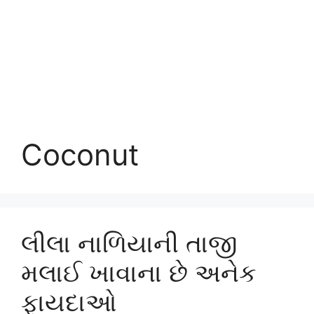
Coconut
લીલા નાળિયાની તાજી
મલાઈ ખાવાના છે અનેક
ફાયદાઓ