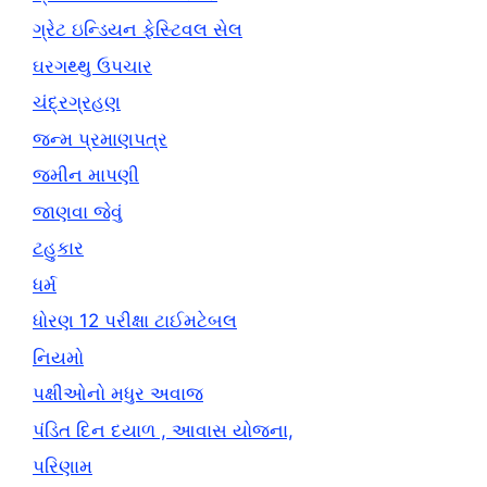
ગ્રેટ ઇન્ડિયન ફેસ્ટિવલ સેલ
ઘરગથ્થુ ઉપચાર
ચંદ્રગ્રહણ
જન્મ પ્રમાણપત્ર
જમીન માપણી
જાણવા જેવું
ટહુકાર
ધર્મ
ધોરણ 12 પરીક્ષા ટાઈમટેબલ
નિયમો
પક્ષીઓનો મધુર અવાજ
પંડિત દિન દયાળ , આવાસ યોજના,
પરિણામ