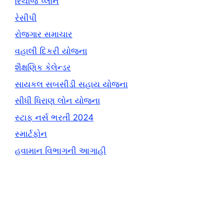
રિચાર્જ પ્લાન
રેસીપી
રોજગાર સમાચાર
વહાલી દિકરી યોજના
શૈક્ષણિક કેલેન્ડર
સાયકલ સબસીડી સહાય યોજના
સીધી ધિરાણ લોન યોજના
સ્ટાફ નર્સ ભરતી 2024
સ્માર્ટફોન
હવામાન વિભાગની આગાહી