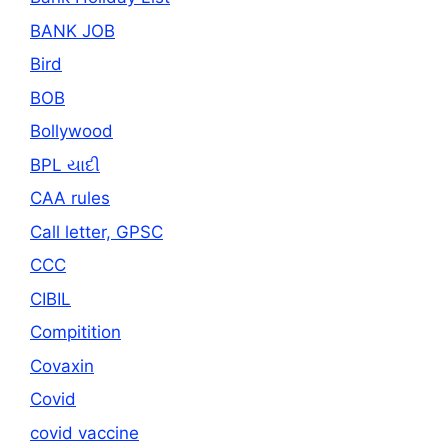
BANK JOB
Bird
BOB
Bollywood
BPL યાદી
CAA rules
Call letter, GPSC
CCC
CIBIL
Compitition
Covaxin
Covid
covid vaccine