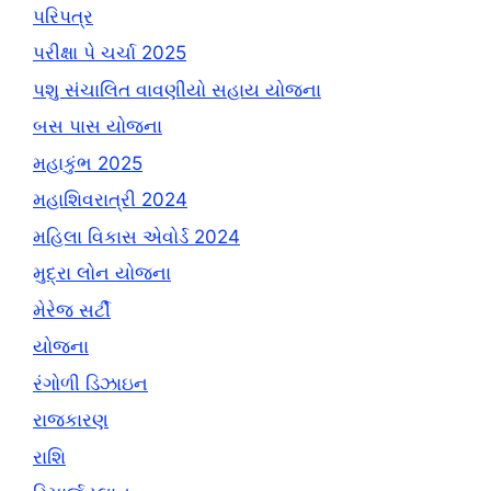
પરિપત્ર
પરીક્ષા પે ચર્ચા 2025
પશુ સંચાલિત વાવણીયો સહાય યોજના
બસ પાસ યોજના
મહાકુંભ 2025
મહાશિવરાત્રી 2024
મહિલા વિકાસ એવોર્ડ 2024
મુદ્રા લોન યોજના
મેરેજ સર્ટી
યોજના
રંગોળી ડિઝાઇન
રાજકારણ
રાશિ