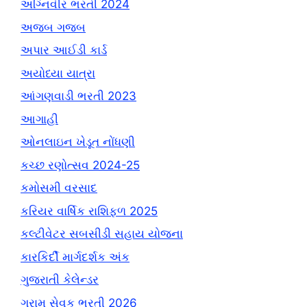
અગ્નિવીર ભરતી 2024
અજબ ગજબ
અપાર આઈડી કાર્ડ
અયોધ્યા યાત્રા
આંગણવાડી ભરતી 2023
આગાહી
ઓનલાઇન ખેડૂત નોંધણી
કચ્છ રણોત્સવ 2024-25
કમોસમી વરસાદ
કરિયર વાર્ષિક રાશિફળ 2025
કલ્ટીવેટર સબસીડી સહાય યોજના
કારકિર્દી માર્ગદર્શક અંક
ગુજરાતી કેલેન્ડર
ગ્રામ સેવક ભરતી 2026