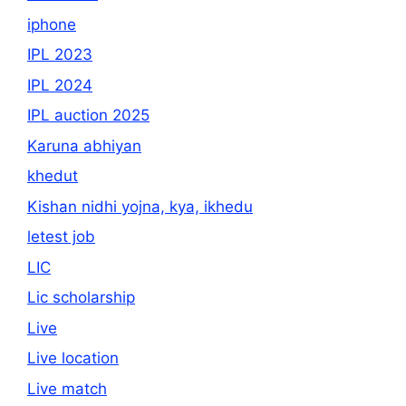
iphone
IPL 2023
IPL 2024
IPL auction 2025
Karuna abhiyan
khedut
Kishan nidhi yojna, kya, ikhedu
letest job
LIC
Lic scholarship
Live
Live location
Live match