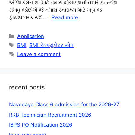
એપ્લિકેશન શા માટે તમારા મોબાઇલમાં તમારે ઇન્સ્ટોલ
રાખવું જોઈએ જે તમારા સ્વાસ્થ્ય માટે ખૂબ જ
ફાયદાકારક થશે. …
Read more
Categories
Application
Tags
BMI
,
BMI કેલ્ક્યુલેટર એપ
Leave a comment
recent posts
Navodaya Class 6 admission for the 2026-27
RRB Technician Recruitment 2026
IBPS PO Notification 2026
havy rain agahi