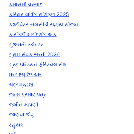
કમોસમી વરસાદ
કરિયર વાર્ષિક રાશિફળ 2025
કલ્ટીવેટર સબસીડી સહાય યોજના
કારકિર્દી માર્ગદર્શક અંક
ગુજરાતી કેલેન્ડર
ગ્રામ સેવક ભરતી 2026
ગ્રેટ ઇન્ડિયન ફેસ્ટિવલ સેલ
ઘરગથ્થુ ઉપચાર
ચંદ્રગ્રહણ
જન્મ પ્રમાણપત્ર
જમીન માપણી
જાણવા જેવું
ટહુકાર