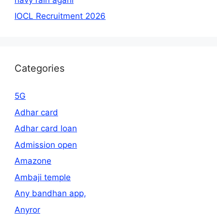
IOCL Recruitment 2026
Categories
5G
Adhar card
Adhar card loan
Admission open
Amazone
Ambaji temple
Any bandhan app,
Anyror