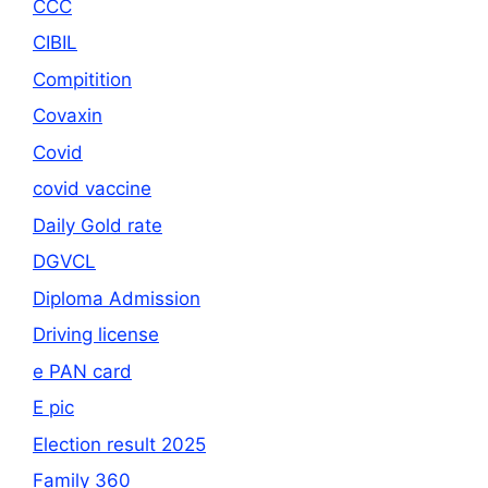
CCC
CIBIL
Compitition
Covaxin
Covid
covid vaccine
Daily Gold rate
DGVCL
Diploma Admission
Driving license
e PAN card
E pic
Election result 2025
Family 360