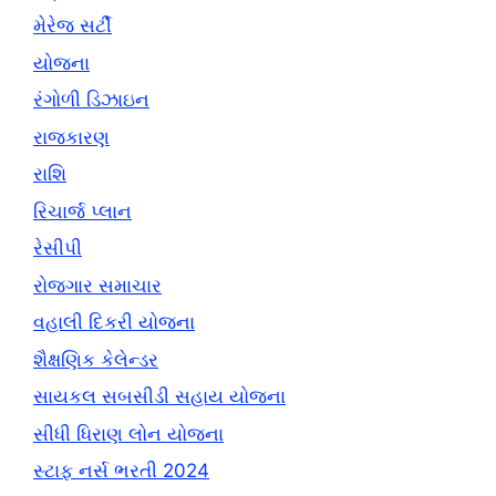
મેરેજ સર્ટી
યોજના
રંગોળી ડિઝાઇન
રાજકારણ
રાશિ
રિચાર્જ પ્લાન
રેસીપી
રોજગાર સમાચાર
વહાલી દિકરી યોજના
શૈક્ષણિક કેલેન્ડર
સાયકલ સબસીડી સહાય યોજના
સીધી ધિરાણ લોન યોજના
સ્ટાફ નર્સ ભરતી 2024