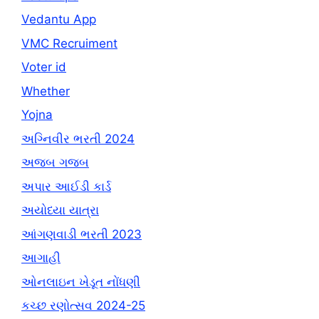
Vedantu App
VMC Recruiment
Voter id
Whether
Yojna
અગ્નિવીર ભરતી 2024
અજબ ગજબ
અપાર આઈડી કાર્ડ
અયોધ્યા યાત્રા
આંગણવાડી ભરતી 2023
આગાહી
ઓનલાઇન ખેડૂત નોંધણી
કચ્છ રણોત્સવ 2024-25