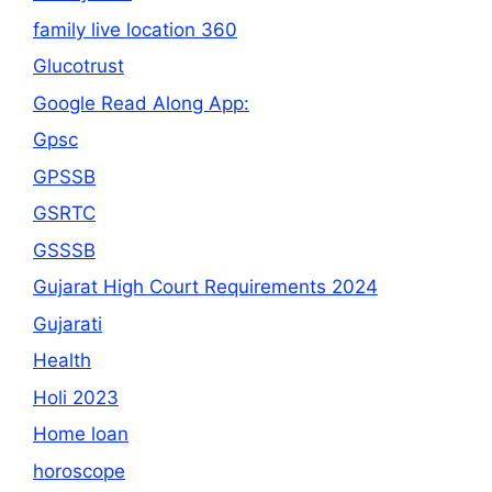
family live location 360
Glucotrust
Google Read Along App:
Gpsc
GPSSB
GSRTC
GSSSB
Gujarat High Court Requirements 2024
Gujarati
Health
Holi 2023
Home loan
horoscope