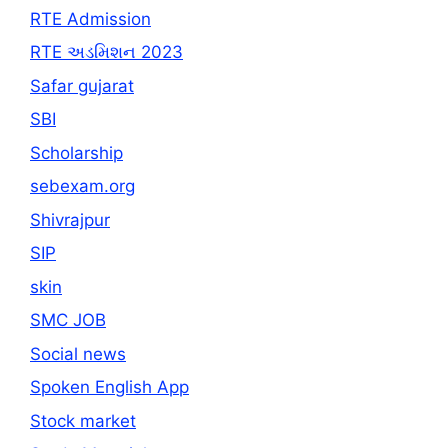
RTE Admission
RTE અડમિશન 2023
Safar gujarat
SBI
Scholarship
sebexam.org
Shivrajpur
SIP
skin
SMC JOB
Social news
Spoken English App
Stock market