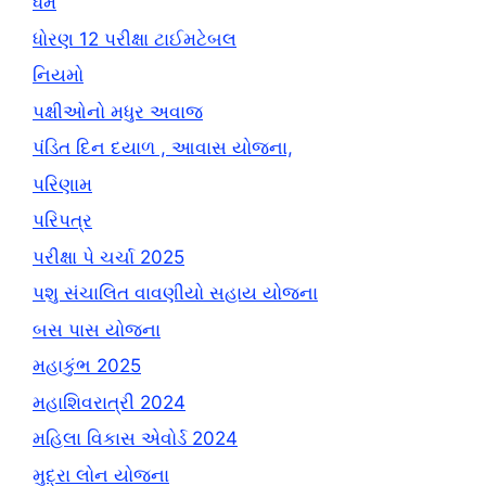
ધર્મ
ધોરણ 12 પરીક્ષા ટાઈમટેબલ
નિયમો
પક્ષીઓનો મધુર અવાજ
પંડિત દિન દયાળ , આવાસ યોજના,
પરિણામ
પરિપત્ર
પરીક્ષા પે ચર્ચા 2025
પશુ સંચાલિત વાવણીયો સહાય યોજના
બસ પાસ યોજના
મહાકુંભ 2025
મહાશિવરાત્રી 2024
મહિલા વિકાસ એવોર્ડ 2024
મુદ્રા લોન યોજના