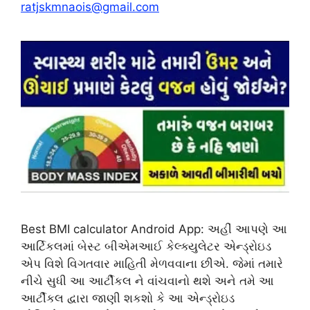
ratjskmnaois@gmail.com
Best BMI calculator Android App: અહીં આપણે આ
આર્ટિકલમાં બેસ્ટ બીએમઆઈ કેલ્ક્યુલેટર એન્ડ્રોઇડ
એપ વિશે વિગતવાર માહિતી મેળવવાના છીએ. જેમાં તમારે
નીચે સુધી આ આર્ટીકલ ને વાંચવાનો થશે અને તમે આ
આર્ટીકલ દ્વારા જાણી શકશો કે આ એન્ડ્રોઇડ