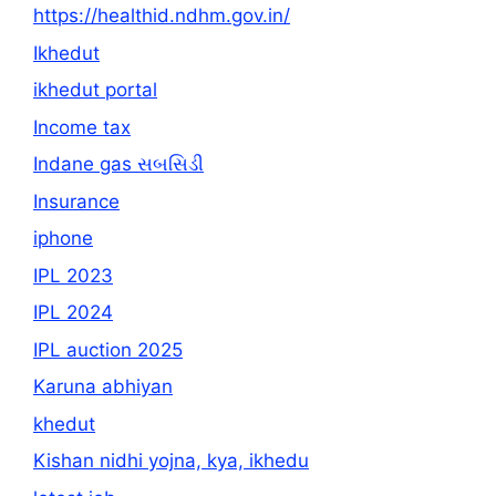
https://healthid.ndhm.gov.in/
Ikhedut
ikhedut portal
Income tax
Indane gas સબસિડી
Insurance
iphone
IPL 2023
IPL 2024
IPL auction 2025
Karuna abhiyan
khedut
Kishan nidhi yojna, kya, ikhedu