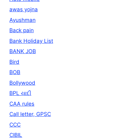
awas yojna
Ayushman
Back pain
Bank Holiday List
BANK JOB
Bird
BOB
Bollywood
BPL યાદી
CAA rules
Call letter, GPSC
CCC
CIBIL