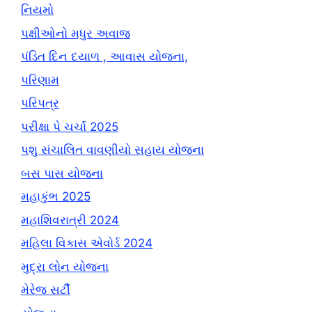
નિયમો
પક્ષીઓનો મધુર અવાજ
પંડિત દિન દયાળ , આવાસ યોજના,
પરિણામ
પરિપત્ર
પરીક્ષા પે ચર્ચા 2025
પશુ સંચાલિત વાવણીયો સહાય યોજના
બસ પાસ યોજના
મહાકુંભ 2025
મહાશિવરાત્રી 2024
મહિલા વિકાસ એવોર્ડ 2024
મુદ્રા લોન યોજના
મેરેજ સર્ટી