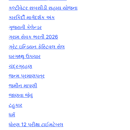
કલ્ટીવેટર સબસીડી સહાય યોજના
કારકિર્દી માર્ગદર્શક અંક
ગુજરાતી કેલેન્ડર
ગ્રામ સેવક ભરતી 2026
ગ્રેટ ઇન્ડિયન ફેસ્ટિવલ સેલ
ઘરગથ્થુ ઉપચાર
ચંદ્રગ્રહણ
જન્મ પ્રમાણપત્ર
જમીન માપણી
જાણવા જેવું
ટહુકાર
ધર્મ
ધોરણ 12 પરીક્ષા ટાઈમટેબલ