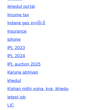
ikhedut portal
Income tax
Indane gas સબસિડી
Insurance
iphone
IPL 2023
IPL 2024
IPL auction 2025
Karuna abhiyan
khedut
Kishan nidhi yojna, kya, ikhedu
letest job
LIC