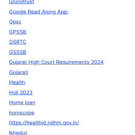
Glucotrust
Google Read Along App:
Gpsc
GPSSB
GSRTC
GSSSB
Gujarat High Court Requirements 2024
Gujarati
Health
Holi 2023
Home loan
horoscope
https://healthid.ndhm.gov.in/
Ikhedut