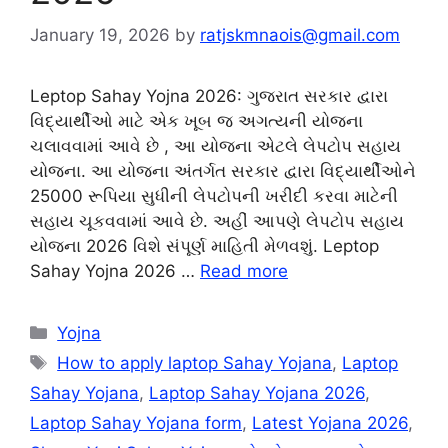
January 19, 2026
by
ratjskmnaois@gmail.com
Leptop Sahay Yojna 2026: ગુજરાત સરકાર દ્વારા
વિદ્યાર્થીઓ માટે એક ખૂબ જ અગત્યની યોજના
ચલાવવામાં આવે છે , આ યોજના એટલે લેપટોપ સહાય
યોજના. આ યોજના અંતર્ગત સરકાર દ્વારા વિદ્યાર્થીઓને
25000 રૂપિયા સુધીની લેપટોપની ખરીદી કરવા માટેની
સહાય ચૂકવવામાં આવે છે. અહીં આપણે લેપટોપ સહાય
યોજના 2026 વિશે સંપૂર્ણ માહિતી મેળવશું. Leptop
Sahay Yojna 2026 …
Read more
Categories
Yojna
Tags
How to apply laptop Sahay Yojana
,
Laptop
Sahay Yojana
,
Laptop Sahay Yojana 2026
,
Laptop Sahay Yojana form
,
Latest Yojana 2026
,