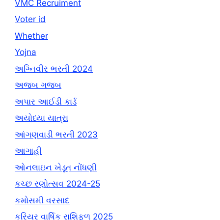
VMC Recruiment
Voter id
Whether
Yojna
અગ્નિવીર ભરતી 2024
અજબ ગજબ
અપાર આઈડી કાર્ડ
અયોધ્યા યાત્રા
આંગણવાડી ભરતી 2023
આગાહી
ઓનલાઇન ખેડૂત નોંધણી
કચ્છ રણોત્સવ 2024-25
કમોસમી વરસાદ
કરિયર વાર્ષિક રાશિફળ 2025