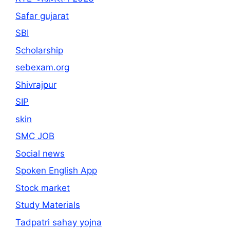
Safar gujarat
SBI
Scholarship
sebexam.org
Shivrajpur
SIP
skin
SMC JOB
Social news
Spoken English App
Stock market
Study Materials
Tadpatri sahay yojna