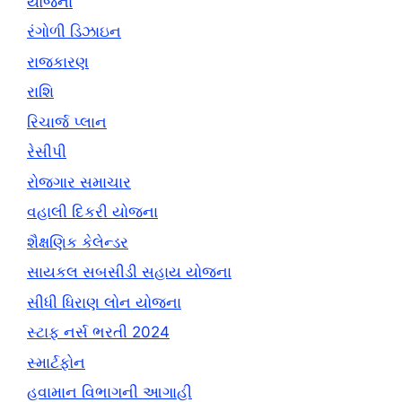
યોજના
રંગોળી ડિઝાઇન
રાજકારણ
રાશિ
રિચાર્જ પ્લાન
રેસીપી
રોજગાર સમાચાર
વહાલી દિકરી યોજના
શૈક્ષણિક કેલેન્ડર
સાયકલ સબસીડી સહાય યોજના
સીધી ધિરાણ લોન યોજના
સ્ટાફ નર્સ ભરતી 2024
સ્માર્ટફોન
હવામાન વિભાગની આગાહી