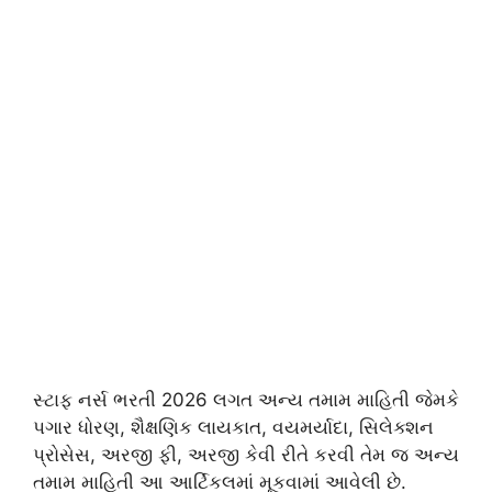
સ્ટાફ નર્સ ભરતી 2026 લગત અન્ય તમામ માહિતી જેમકે
પગાર ધોરણ, શૈક્ષણિક લાયકાત, વયમર્યાદા, સિલેક્શન
પ્રોસેસ, અરજી ફી, અરજી કેવી રીતે કરવી તેમ જ અન્ય
તમામ માહિતી આ આર્ટિકલમાં મૂકવામાં આવેલી છે.