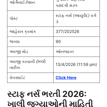
ઓર્ગેનાઈઝેશન
પસંદગી મંડળ
સ્ટાફ નર્સ (આયુર્વેદ) વર્ગ
પોસ્ટ
૩
જાહેરાત ક્રમાંક
377/202526
જગ્યા
90
અરજી મોડ
ઓનલાઇન
અરજી કરવાની છેલ્લી
13/4/2026 (11:59 pm)
તારીખ
વેબસાઈટ
Click Here
સ્ટાફ નર્સ ભરતી 2026:
ખાલી જગ્યાઓની માહિતી