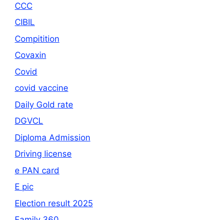
CCC
CIBIL
Compitition
Covaxin
Covid
covid vaccine
Daily Gold rate
DGVCL
Diploma Admission
Driving license
e PAN card
E pic
Election result 2025
Family 360