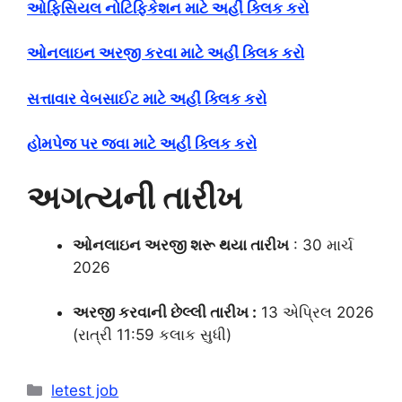
ઓફિસિયલ નોટિફિકેશન માટે અહીં ક્લિક કરો
ઓનલાઇન અરજી કરવા માટે અહીં ક્લિક કરો
સત્તાવાર વેબસાઈટ માટે અહીં ક્લિક કરો
હોમપેજ પર જવા માટે અહીં ક્લિક કરો
અગત્યની તારીખ
ઓનલાઇન અરજી શરૂ થયા તારીખ
: 30 માર્ચ
2026
અરજી કરવાની છેલ્લી તારીખ :
13 એપ્રિલ 2026
(રાત્રી 11:59 કલાક સુધી)
Categories
letest job