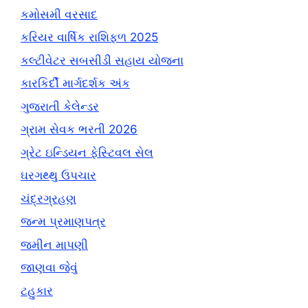
કમોસમી વરસાદ
કરિયર વાર્ષિક રાશિફળ 2025
કલ્ટીવેટર સબસીડી સહાય યોજના
કારકિર્દી માર્ગદર્શક અંક
ગુજરાતી કેલેન્ડર
ગ્રામ સેવક ભરતી 2026
ગ્રેટ ઇન્ડિયન ફેસ્ટિવલ સેલ
ઘરગથ્થુ ઉપચાર
ચંદ્રગ્રહણ
જન્મ પ્રમાણપત્ર
જમીન માપણી
જાણવા જેવું
ટહુકાર