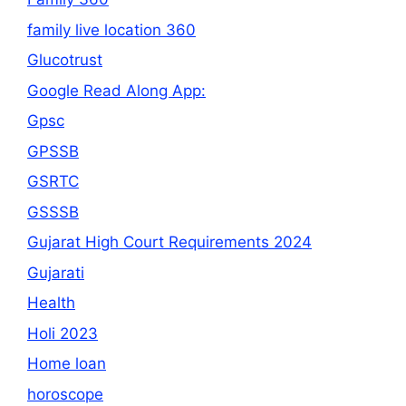
family live location 360
Glucotrust
Google Read Along App:
Gpsc
GPSSB
GSRTC
GSSSB
Gujarat High Court Requirements 2024
Gujarati
Health
Holi 2023
Home loan
horoscope