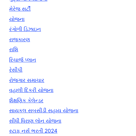
મેરેજ સર્ટી
યોજના
રંગોળી ડિઝાઇન
રાજકારણ
રાશિ
રિચાર્જ પ્લાન
રેસીપી
રોજગાર સમાચાર
વહાલી દિકરી યોજના
શૈક્ષણિક કેલેન્ડર
સાયકલ સબસીડી સહાય યોજના
સીધી ધિરાણ લોન યોજના
સ્ટાફ નર્સ ભરતી 2024