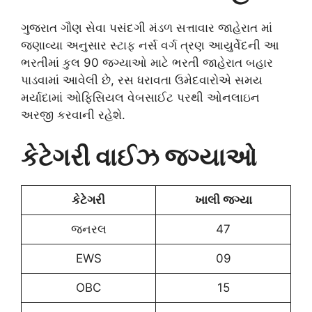
ગુજરાત ગૌણ સેવા પસંદગી મંડળ સત્તાવાર જાહેરાત માં
જણાવ્યા અનુસાર સ્ટાફ નર્સ વર્ગ ત્રણ આયુર્વેદની આ
ભરતીમાં કુલ 90 જગ્યાઓ માટે ભરતી જાહેરાત બહાર
પાડવામાં આવેલી છે, રસ ધરાવતા ઉમેદવારોએ સમય
મર્યાદામાં ઓફિસિયલ વેબસાઈટ પરથી ઓનલાઇન
અરજી કરવાની રહેશે.
કેટેગરી વાઈઝ જગ્યાઓ
કેટેગરી
ખાલી જગ્યા
જનરલ
47
EWS
09
OBC
15