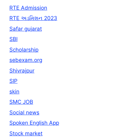
RTE Admission
RTE અડમિશન 2023
Safar gujarat
SBI
Scholarship
sebexam.org
Shivrajpur
SIP
skin
SMC JOB
Social news
Spoken English App
Stock market