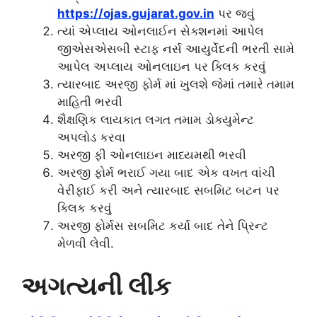
https://ojas.gujarat.gov.in
પર જવું
ત્યાં એપ્લાય ઓનલાઈન સેક્શનમાં આપેલ
જીએસએસબી સ્ટાફ નર્સ આયુર્વેદની ભરતી સામે
આપેલ અપ્લાય ઓનલાઇન પર ક્લિક કરવું
ત્યારબાદ અરજી ફોર્મ માં ખુલશે જેમાં તમારે તમામ
માહિતી ભરવી
શૈક્ષણિક લાયકાત લગત તમામ ડોક્યુમેન્ટ
અપલોડ કરવા
અરજી ફી ઓનલાઇન માધ્યમથી ભરવી
અરજી ફોર્મ ભરાઈ ગયા બાદ એક વખત વાંચી
વેરીફાઈ કરી અને ત્યારબાદ સબમિટ બટન પર
ક્લિક કરવું
અરજી ફોર્મસ સબમિટ કર્યા બાદ તેને પ્રિન્ટ
મેળવી લેવી.
અગત્યની લીંક