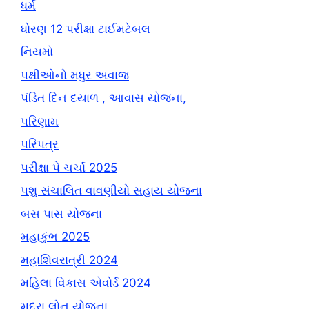
ધર્મ
ધોરણ 12 પરીક્ષા ટાઈમટેબલ
નિયમો
પક્ષીઓનો મધુર અવાજ
પંડિત દિન દયાળ , આવાસ યોજના,
પરિણામ
પરિપત્ર
પરીક્ષા પે ચર્ચા 2025
પશુ સંચાલિત વાવણીયો સહાય યોજના
બસ પાસ યોજના
મહાકુંભ 2025
મહાશિવરાત્રી 2024
મહિલા વિકાસ એવોર્ડ 2024
મુદ્રા લોન યોજના