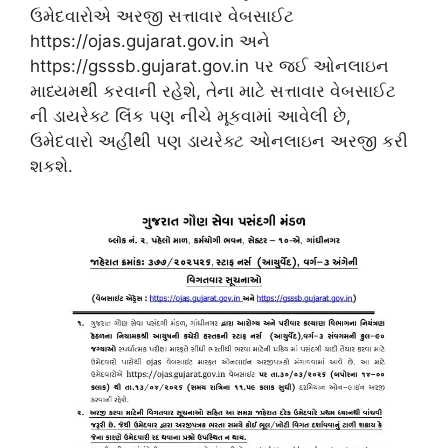
ઉમેદવારોએ અરજી સત્તાવાર વેબસાઈટ
https://ojas.gujarat.gov.in અને
https://gsssb.gujarat.gov.in પર જઈ ઓનલાઇન
માધ્યમથી કરવાની રહેશે, તેના માટે સત્તાવાર વેબસાઈટ
ની ડાયરેક્ટ લિંક પણ નીચે મૂકવામાં આવેલી છે,
ઉમેદવારો અહીંથી પણ ડાયરેક્ટ ઓનલાઇન અરજી કરી
શકશે.