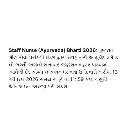
Staff Nurse (Ayurveda) Bharti 2026:
ગુજરાત
ગૌણ સેવા પસંદગી મંડળ દ્વારા સ્ટાફ નર્સ આયુર્વેદ વર્ગ ૩
ની ભરતી અંગેની સત્તાવાર જાહેરાત બહાર પાડવામાં
આવેલી છે. યોગ્ય લાયકાત ધરાવતા ઉમેદવારો તારીખ 13
એપ્રિલ 2026 સમય રાત્રે ના 11: 59 કલાક સુધી
ઓનલાઇન અરજી કરી શકશે.