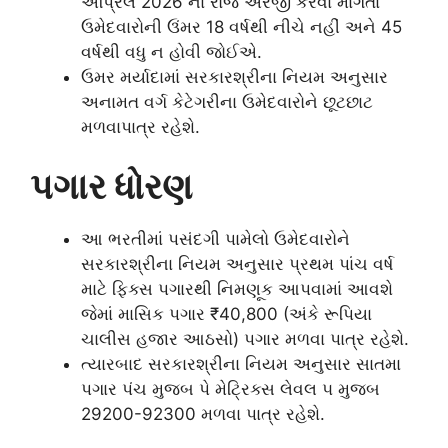
એપ્રિલ 2026 ના રોજ અરજી કરવા માંગતા
ઉમેદવારોની ઉંમર 18 વર્ષથી નીચે નહીં અને 45
વર્ષથી વધુ ન હોવી જોઈએ.
ઉમર મર્યાદામાં સરકારશ્રીના નિયમ અનુસાર
અનામત વર્ગ કેટેગરીના ઉમેદવારોને છૂટછાટ
મળવાપાત્ર રહેશે.
પગાર ધોરણ
આ ભરતીમાં પસંદગી પામેલો ઉમેદવારોને
સરકારશ્રીના નિયમ અનુસાર પ્રથમ પાંચ વર્ષ
માટે ફિક્સ પગારથી નિમણૂક આપવામાં આવશે
જેમાં માસિક પગાર ₹40,800 (અંકે રૂપિયા
ચાલીસ હજાર આઠસો) પગાર મળવા પાત્ર રહેશે.
ત્યારબાદ સરકારશ્રીના નિયમ અનુસાર સાતમા
પગાર પંચ મુજબ પે મેટ્રિક્સ લેવલ ૫ મુજબ
29200-92300 મળવા પાત્ર રહેશે.