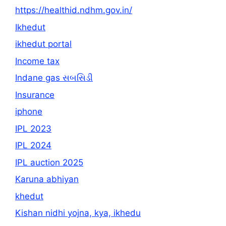
https://healthid.ndhm.gov.in/
Ikhedut
ikhedut portal
Income tax
Indane gas સબસિડી
Insurance
iphone
IPL 2023
IPL 2024
IPL auction 2025
Karuna abhiyan
khedut
Kishan nidhi yojna, kya, ikhedu