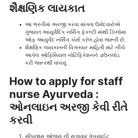
શૈક્ષણિક લાયકાત
આ ભરતીમાં અરજી કરવા માંગતા ઉમેદવારોએ
ગુજરાત આયુર્વેદિક નર્સિંગ ફેકલ્ટી માંથી ડિપ્લોમા
ઓફ આયુર્વેદ નર્સિંગ કોર્સ કરેલ હોવા જરૂરી છે.
શૈક્ષણિક લાયકાતની વિગતવાર માહિતી માટે નીચે
આપેલ ઓફિસિયલ નોટિફિકેશનને ડાઉનલોડ
કરી જરૂરથી વાંચવું.
How to apply for staff
nurse Ayurveda :
ઓનલાઇન અરજી કેવી રીતે
કરવી
સૌપ્રથમ ઓજસ ની સત્તાવાર વેબસાઈટ