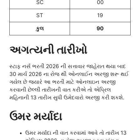
SC
00
ST
19
કુલ
90
અગત્યની તારીખો
સ્ટાફ નર્સ ભરતી 2026 ની સત્તાવાર જાહેરાત થયા બાદ
30 માર્ચ 2026 ના રોજ થી ઓનલાઈન અરજી શરૂ થઈ
ગયેલ છે જ્યારે આ ભરતી માટે ઓનલાઇન અરજી
કરવાની છેલ્લી તારીખની વાત કરીએ તો એપ્રિલ
મહિનાની 13 તારીખ સુધી ઉમેદવારો અરજી કરી શકશે.
ઉમર મર્યાદા
ઉમર મર્યાદા ની વાત કરવામાં આવે તો તારીખ 13