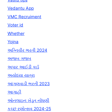
Vedantu App
VMC Recruiment
Voter id
Whether
Yojna
અગ્નિવીર ભરતી 2024
અજબ ગજબ
અપાર આઈડી કાર્ડ
અયોધ્યા યાત્રા
આંગણવાડી ભરતી 2023
આગાહી
ઓનલાઇન ખેડૂત નોંધણી
કચ્છ રણોત્સવ 2024-25